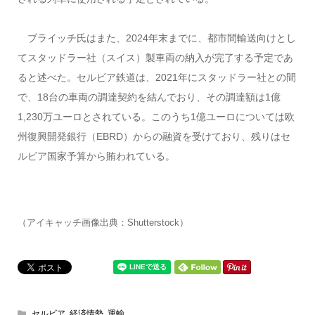
ブライッチ氏はまた、2024年末までに、都市間輸送向けとし
てスタッドラー社（スイス）製車両の納入が完了する予定であ
ると述べた。セルビア鉄道は、2021年にスタッドラー社との間
で、18台の車両の調達契約を結んでおり、その調達額は1億
1,230万ユーロとされている。このうち1億ユーロについては欧
州復興開発銀行（EBRD）からの融資を受けており、残りはセ
ルビア国家予算から賄われている
。
（アイキャッチ画像出典：Shutterstock）
セルビア
,
経済情勢
,
運輸