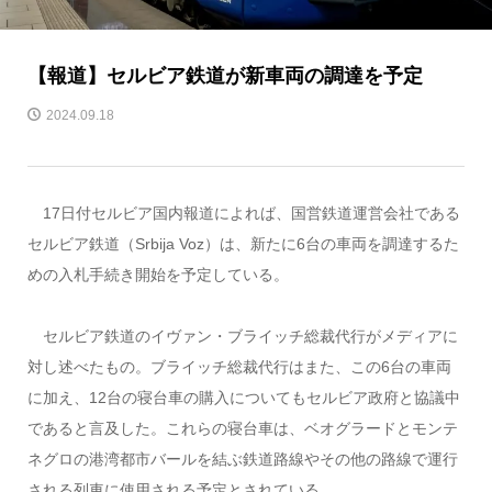
【報道】セルビア鉄道が新車両の調達を予定
2024.09.18
17日付セルビア国内報道によれば、国営鉄道運営会社である
セルビア鉄道（Srbija Voz）は、新たに6台の車両を調達するた
めの入札手続き開始を予定している。
セルビア鉄道のイヴァン・ブライッチ総裁代行がメディアに
対し述べたもの。ブライッチ総裁代行はまた、この6台の車両
に加え、12台の寝台車の購入についてもセルビア政府と協議中
であると言及した。これらの寝台車は、ベオグラードとモンテ
ネグロの港湾都市バールを結ぶ鉄道路線やその他の路線で運行
される列車に使用される予定とされている。