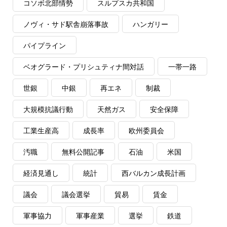
コソボ北部情勢
スルプスカ共和国
ノヴィ・サド駅舎崩落事故
ハンガリー
パイプライン
ベオグラード・プリシュティナ間対話
一帯一路
世銀
中銀
再エネ
制裁
大規模抗議行動
天然ガス
安全保障
工業生産高
成長率
欧州委員会
汚職
無料公開記事
石油
米国
経済見通し
統計
西バルカン成長計画
議会
議会選挙
貿易
賃金
軍事協力
軍事産業
選挙
鉄道