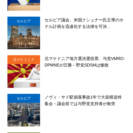
セルビア議会、米国クシュナー氏主導のホ
セルビア
テル計画を迅速化する法律を可決...
北マケドニア地方選決選投票、与党VMRO-
北マケドニア
DPMNEが圧勝－野党SDSMは惨敗
ノヴィ・サド駅崩落事故1年で大規模追悼
セルビア
集会－議会前では与野党支持者が衝突