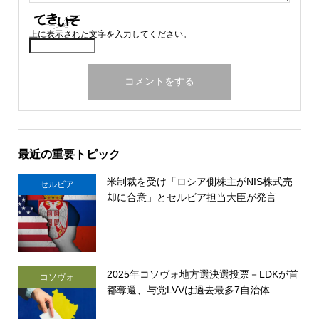
上に表示された文字を入力してください。
最近の重要トピック
米制裁を受け「ロシア側株主がNIS株式売
セルビア
却に合意」とセルビア担当大臣が発言
2025年コソヴォ地方選決選投票－LDKが首
コソヴォ
都奪還、与党LVVは過去最多7自治体...