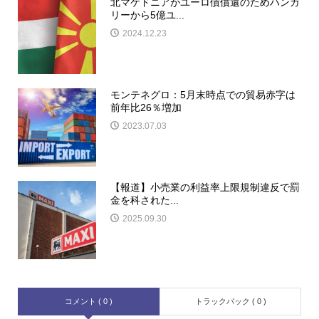
北マケドニアがユーロ債償還のためハンガ
リーから5億ユ...
2024.12.23
モンテネグロ：5月末時点での貿易赤字は
前年比26％増加
2023.07.03
【報道】小売業の利益率上限規制違反で罰
金を科された...
2025.09.30
コメント ( 0 )
トラックバック ( 0 )