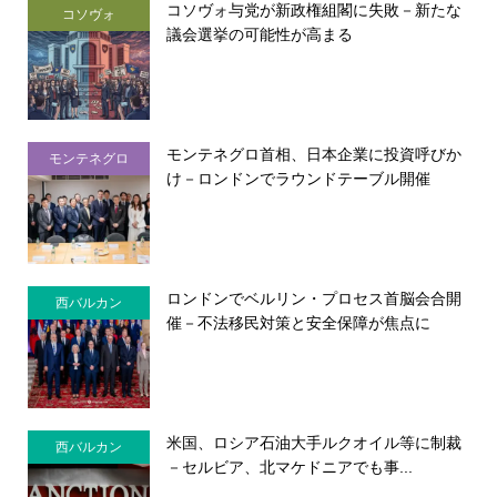
コソヴォ与党が新政権組閣に失敗－新たな
コソヴォ
議会選挙の可能性が高まる
モンテネグロ首相、日本企業に投資呼びか
モンテネグロ
け－ロンドンでラウンドテーブル開催
ロンドンでベルリン・プロセス首脳会合開
西バルカン
催－不法移民対策と安全保障が焦点に
米国、ロシア石油大手ルクオイル等に制裁
西バルカン
－セルビア、北マケドニアでも事...