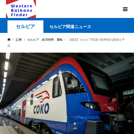
セルビア
セルビア関連ニュース
記事
セルビア
,
経済情勢
,
運輸
【報道】セルビア鉄道が新車両の調達を予
定