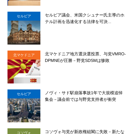
セルビア議会、米国クシュナー氏主導のホ
セルビア
テル計画を迅速化する法律を可決...
北マケドニア地方選決選投票、与党VMRO-
北マケドニア
DPMNEが圧勝－野党SDSMは惨敗
ノヴィ・サド駅崩落事故1年で大規模追悼
セルビア
集会－議会前では与野党支持者が衝突
コソヴォ与党が新政権組閣に失敗－新たな
コソヴォ