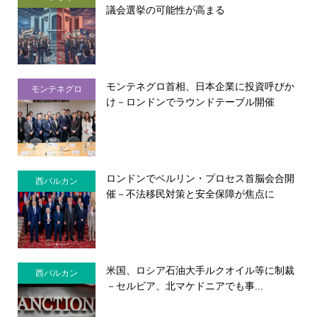
議会選挙の可能性が高まる
モンテネグロ首相、日本企業に投資呼びか
モンテネグロ
け－ロンドンでラウンドテーブル開催
ロンドンでベルリン・プロセス首脳会合開
西バルカン
催－不法移民対策と安全保障が焦点に
米国、ロシア石油大手ルクオイル等に制裁
西バルカン
－セルビア、北マケドニアでも事...