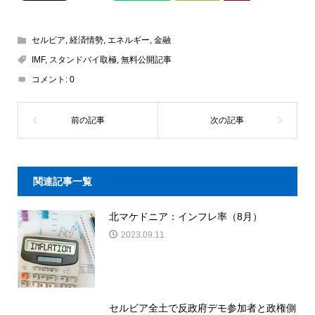
セルビア
,
経済情勢
,
エネルギー
,
金融
IMF
,
スタンドバイ取極
,
無料公開記事
コメント:
0
関連記事一覧
北マケドニア：インフレ率（8月）
2023.09.11
セルビア全土で反政府デモ参加者と政権側