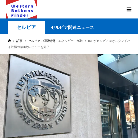
セルビア
セルビア関連ニュース
記事
セルビア
,
経済情勢
,
エネルギー
,
金融
IMFがセルビア向けスタンドバ
イ取極の第3次レビューを完了