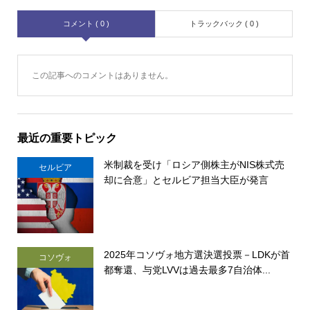
コメント ( 0 )
トラックバック ( 0 )
この記事へのコメントはありません。
最近の重要トピック
米制裁を受け「ロシア側株主がNIS株式売
セルビア
却に合意」とセルビア担当大臣が発言
2025年コソヴォ地方選決選投票－LDKが首
コソヴォ
都奪還、与党LVVは過去最多7自治体...