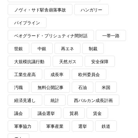
ノヴィ・サド駅舎崩落事故
ハンガリー
パイプライン
ベオグラード・プリシュティナ間対話
一帯一路
世銀
中銀
再エネ
制裁
大規模抗議行動
天然ガス
安全保障
工業生産高
成長率
欧州委員会
汚職
無料公開記事
石油
米国
経済見通し
統計
西バルカン成長計画
議会
議会選挙
貿易
賃金
軍事協力
軍事産業
選挙
鉄道