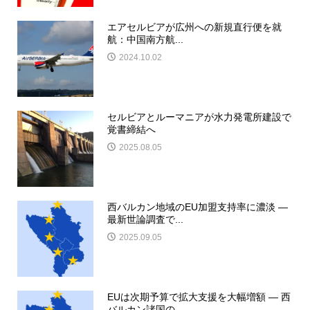
エアセルビアが広州への新規直行便を就
航：中国南方航...
2024.10.02
セルビアとルーマニアが水力発電所建設で
覚書締結へ
2025.08.05
西バルカン地域のEU加盟支持率に濃淡 ―
最新世論調査で...
2025.09.05
EUは次期予算で拡大支援を大幅増額 ― 西
バルカン諸国の...