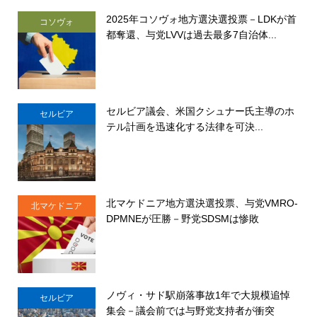
2025年コソヴォ地方選決選投票－LDKが首
コソヴォ
都奪還、与党LVVは過去最多7自治体...
セルビア議会、米国クシュナー氏主導のホ
セルビア
テル計画を迅速化する法律を可決...
北マケドニア地方選決選投票、与党VMRO-
北マケドニア
DPMNEが圧勝－野党SDSMは惨敗
ノヴィ・サド駅崩落事故1年で大規模追悼
セルビア
集会－議会前では与野党支持者が衝突