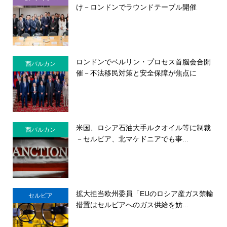
け－ロンドンでラウンドテーブル開催
ロンドンでベルリン・プロセス首脳会合開
西バルカン
催－不法移民対策と安全保障が焦点に
米国、ロシア石油大手ルクオイル等に制裁
西バルカン
－セルビア、北マケドニアでも事...
拡大担当欧州委員「EUのロシア産ガス禁輸
セルビア
措置はセルビアへのガス供給を妨...