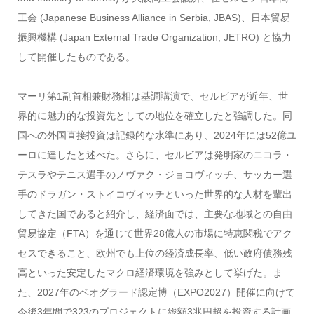
工会 (Japanese Business Alliance in Serbia, JBAS)、日本貿易
振興機構 (Japan External Trade Organization, JETRO) と協力
して開催したものである。
マーリ第1副首相兼財務相は基調講演で、セルビアが近年、世
界的に魅力的な投資先としての地位を確立したと強調した。同
国への外国直接投資は記録的な水準にあり、2024年には52億ユ
ーロに達したと述べた。さらに、セルビアは発明家のニコラ・
テスラやテニス選手のノヴァク・ジョコヴィッチ、サッカー選
手のドラガン・ストイコヴィッチといった世界的な人材を輩出
してきた国であると紹介し、経済面では、主要な地域との自由
貿易協定（FTA）を通じて世界28億人の市場に特恵関税でアク
セスできること、欧州でも上位の経済成長率、低い政府債務残
高といった安定したマクロ経済環境を強みとして挙げた。ま
た、2027年のベオグラード認定博（EXPO2027）開催に向けて
今後3年間で323のプロジェクトに総額3兆円超を投資する計画