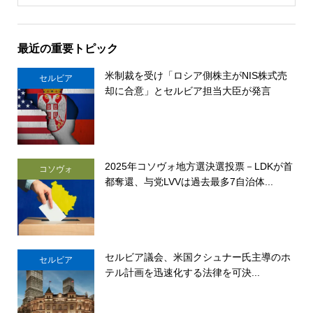
最近の重要トピック
米制裁を受け「ロシア側株主がNIS株式売
セルビア
却に合意」とセルビア担当大臣が発言
2025年コソヴォ地方選決選投票－LDKが首
コソヴォ
都奪還、与党LVVは過去最多7自治体...
セルビア議会、米国クシュナー氏主導のホ
セルビア
テル計画を迅速化する法律を可決...