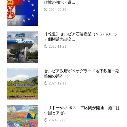
作戦の強化・継...
2024.06.26
【報道】セルビア石油産業（NIS）のロシ
ア側権益売却交...
2025.11.21
セルビア政府がベオグラード地下鉄第一期
整備の第2ロッ...
2024.12.11
コリドーVcのボスニア区間が開通：施工は
中国とアゼル...
2024.09.06