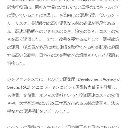
部執行役員は、同社が世界に5つしかない工場の1つをセルビア
に置いていることに言及し、企業向けの優遇措置、低いカント
リーリスク、英語能力の高い優秀な人材の確保が容易である
点、高速道路網へのアクセスの良さ、治安の良さ、コストの安
さを高く評価した。一方で、改善を要する点として、関税政策
の運用、従業員が容易に病気休暇を取得できる社会制度に起因
する高い欠勤率、日本への送金手続きの煩雑さといった課題も
指摘した。
カンファレンスでは、セルビア開発庁 (Development Agency of
Serbia, RAS) のニコラ・ヤンコビッチ国際協力部長も登壇し、
人件費、光熱費、オフィス賃料といった投資関連コストの安価
さや、大学卒業生の33%を工学系が占める人材の豊富さ、法人
税などの優遇税制をアピールした。
イベントの最後には、在セルビア日本商工会と日本にあるセル