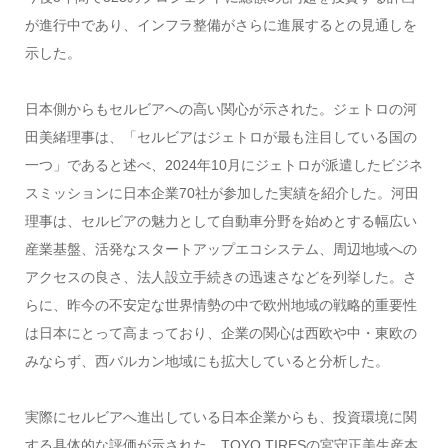
が進行中であり、インフラ整備がさらに進展するとの見通しを
示した。
日本側からもセルビアへの高い関心が示された。ジェトロの河
田美緒理事は、「セルビアはジェトロが最も注目している国の
一つ」であると述べ、2024年10月にジェトロが派遣したビジネ
スミッションに日本企業70社が参加した実績を紹介した。河田
理事は、セルビアの魅力として自動車分野を始めとする幅広い
産業基盤、活発なスタートアップエコシステム、周辺地域への
アクセスの良さ、法人設立手続きの迅速さなどを列挙した。さ
らに、昨今の不安定な世界情勢の中で欧州地域の戦略的重要性
は日本にとって高まっており、企業の関心は西欧や中・東欧の
みならず、西バルカン地域にも拡大していると分析した。
実際にセルビアへ進出している日本企業からも、投資環境に関
する具体的な評価が示された。TOYO TIRESの宮守正美生産本