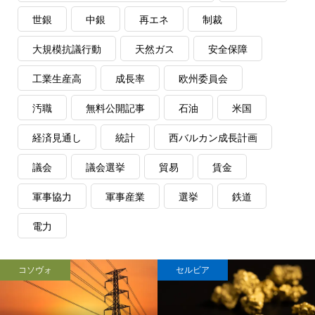
世銀
中銀
再エネ
制裁
大規模抗議行動
天然ガス
安全保障
工業生産高
成長率
欧州委員会
汚職
無料公開記事
石油
米国
経済見通し
統計
西バルカン成長計画
議会
議会選挙
貿易
賃金
軍事協力
軍事産業
選挙
鉄道
電力
コソヴォ
セルビア