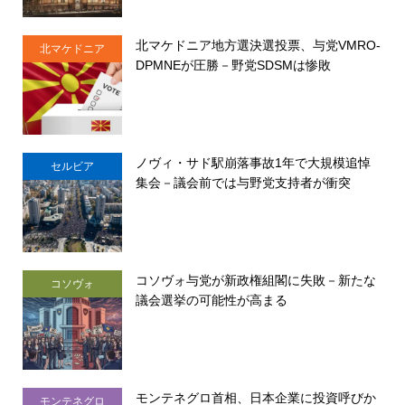
北マケドニア地方選決選投票、与党VMRO-
北マケドニア
DPMNEが圧勝－野党SDSMは惨敗
ノヴィ・サド駅崩落事故1年で大規模追悼
セルビア
集会－議会前では与野党支持者が衝突
コソヴォ与党が新政権組閣に失敗－新たな
コソヴォ
議会選挙の可能性が高まる
モンテネグロ首相、日本企業に投資呼びか
モンテネグロ