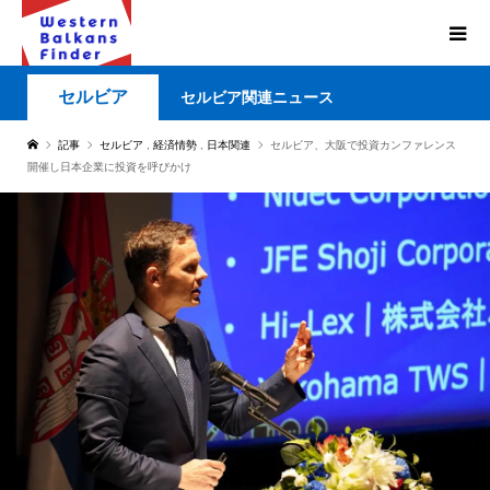
セルビア
セルビア関連ニュース
記事
セルビア
,
経済情勢
,
日本関連
セルビア、大阪で投資カンファレンス
開催し日本企業に投資を呼びかけ