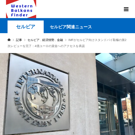
セルビア
セルビア関連ニュース
記事
セルビア
,
経済情勢
,
金融
IMFがセルビア向けスタンドバイ取極の第2
次レビューを完了：4億ユーロの資金へのアクセスを承認