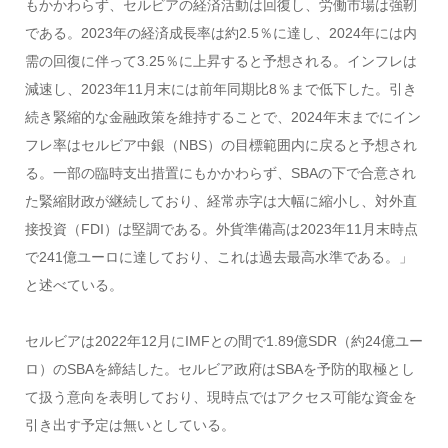
もかかわらず、セルビアの経済活動は回復し、労働市場は強靭
である。2023年の経済成長率は約2.5％に達し、2024年には内
需の回復に伴って3.25％に上昇すると予想される。インフレは
減速し、2023年11月末には前年同期比8％まで低下した。引き
続き緊縮的な金融政策を維持することで、2024年末までにイン
フレ率はセルビア中銀（NBS）の目標範囲内に戻ると予想され
る。一部の臨時支出措置にもかかわらず、SBAの下で合意され
た緊縮財政が継続しており、経常赤字は大幅に縮小し、対外直
接投資（FDI）は堅調である。外貨準備高は2023年11月末時点
で241億ユーロに達しており、これは過去最高水準である。」
と述べている。
セルビアは2022年12月にIMFとの間で1.89億SDR（約24億ユー
ロ）のSBAを締結した。セルビア政府はSBAを予防的取極とし
て扱う意向を表明しており、現時点ではアクセス可能な資金を
引き出す予定は無いとしている。