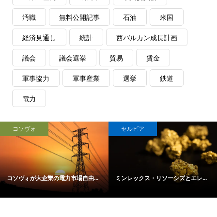
汚職
無料公開記事
石油
米国
経済見通し
統計
西バルカン成長計画
議会
議会選挙
貿易
賃金
軍事協力
軍事産業
選挙
鉄道
電力
コソヴォ
セルビア
コソヴォが大企業の電力市場自由...
ミンレックス・リソーシズとエレ...