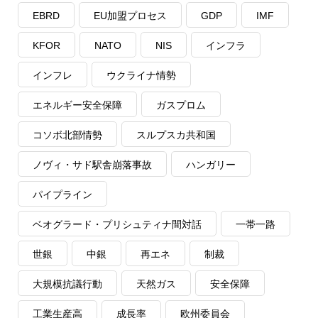
EBRD
EU加盟プロセス
GDP
IMF
KFOR
NATO
NIS
インフラ
インフレ
ウクライナ情勢
エネルギー安全保障
ガスプロム
コソボ北部情勢
スルプスカ共和国
ノヴィ・サド駅舎崩落事故
ハンガリー
パイプライン
ベオグラード・プリシュティナ間対話
一帯一路
世銀
中銀
再エネ
制裁
大規模抗議行動
天然ガス
安全保障
工業生産高
成長率
欧州委員会