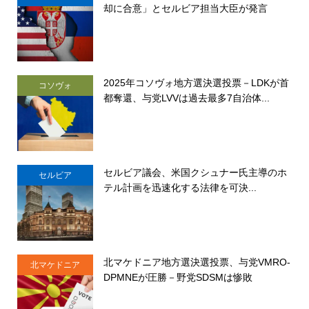
却に合意」とセルビア担当大臣が発言
2025年コソヴォ地方選決選投票－LDKが首
コソヴォ
都奪還、与党LVVは過去最多7自治体...
セルビア議会、米国クシュナー氏主導のホ
セルビア
テル計画を迅速化する法律を可決...
北マケドニア地方選決選投票、与党VMRO-
北マケドニア
DPMNEが圧勝－野党SDSMは惨敗