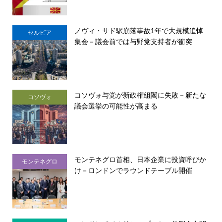
ノヴィ・サド駅崩落事故1年で大規模追悼
セルビア
集会－議会前では与野党支持者が衝突
コソヴォ与党が新政権組閣に失敗－新たな
コソヴォ
議会選挙の可能性が高まる
モンテネグロ首相、日本企業に投資呼びか
モンテネグロ
け－ロンドンでラウンドテーブル開催