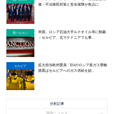
催－不法移民対策と安全保障が焦点に
米国、ロシア石油大手ルクオイル等に制裁
西バルカン
－セルビア、北マケドニアでも事...
拡大担当欧州委員「EUのロシア産ガス禁輸
セルビア
措置はセルビアへのガス供給を妨...
分析記事
国別ニュース