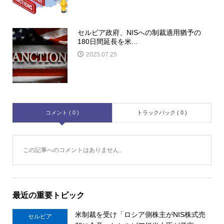
セルビア政府、NISへの制裁適用猶予の
180日間延長を米...
2025.07.25
コメント ( 0 )
トラックバック ( 0 )
この記事へのコメントはありません。
最近の重要トピック
米制裁を受け「ロシア側株主がNIS株式売
セルビア