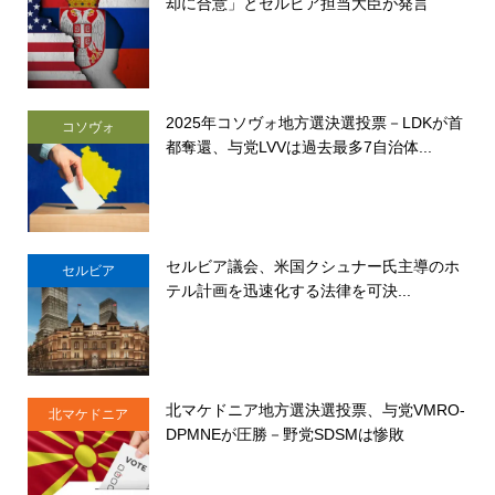
却に合意」とセルビア担当大臣が発言
2025年コソヴォ地方選決選投票－LDKが首
コソヴォ
都奪還、与党LVVは過去最多7自治体...
セルビア議会、米国クシュナー氏主導のホ
セルビア
テル計画を迅速化する法律を可決...
北マケドニア地方選決選投票、与党VMRO-
北マケドニア
DPMNEが圧勝－野党SDSMは惨敗