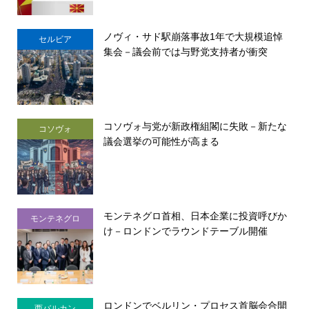
ノヴィ・サド駅崩落事故1年で大規模追悼
セルビア
集会－議会前では与野党支持者が衝突
コソヴォ与党が新政権組閣に失敗－新たな
コソヴォ
議会選挙の可能性が高まる
モンテネグロ首相、日本企業に投資呼びか
モンテネグロ
け－ロンドンでラウンドテーブル開催
ロンドンでベルリン・プロセス首脳会合開
西バルカン