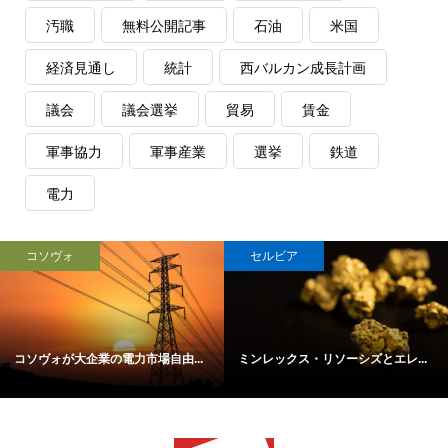
汚職
無料公開記事
石油
米国
経済見通し
統計
西バルカン成長計画
議会
議会選挙
貿易
賃金
軍事協力
軍事産業
選挙
鉄道
電力
コソヴォ
セルビア
コソヴォが大企業の電力市場自由...
ミンレックス・リソーシズとエレ...