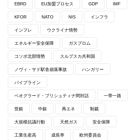
EBRD
EU加盟プロセス
GDP
IMF
KFOR
NATO
NIS
インフラ
インフレ
ウクライナ情勢
エネルギー安全保障
ガスプロム
コソボ北部情勢
スルプスカ共和国
ノヴィ・サド駅舎崩落事故
ハンガリー
パイプライン
ベオグラード・プリシュティナ間対話
一帯一路
世銀
中銀
再エネ
制裁
大規模抗議行動
天然ガス
安全保障
工業生産高
成長率
欧州委員会