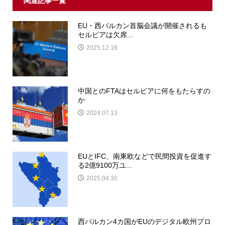
関連記事一覧
EU・西バルカン首脳会議が開催されるも
セルビアは欠席...
2025.12.18
中国とのFTAはセルビアに何をもたらすの
か
2024.07.13
EUとIFC、南東欧などで民間投資を促進す
る2億9100万ユ...
2025.04.30
西バルカン4カ国がEUのデジタル欧州プロ