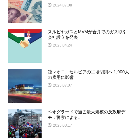
2024.07.08
スルビヤガスとMVMが合弁でのガス取引
会社設立を発表
2023.04.24
独レオニ、セルビアの工場閉鎖へ 1,900人
の雇用に影響
2025.07.07
ベオグラードで過去最大規模の反政府デ
モ：警察による...
2025.03.17