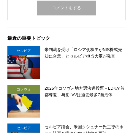
最近の重要トピック
米制裁を受け「ロシア側株主がNIS株式売
セルビア
却に合意」とセルビア担当大臣が発言
2025年コソヴォ地方選決選投票－LDKが首
コソヴォ
都奪還、与党LVVは過去最多7自治体...
セルビア議会、米国クシュナー氏主導のホ
セルビア