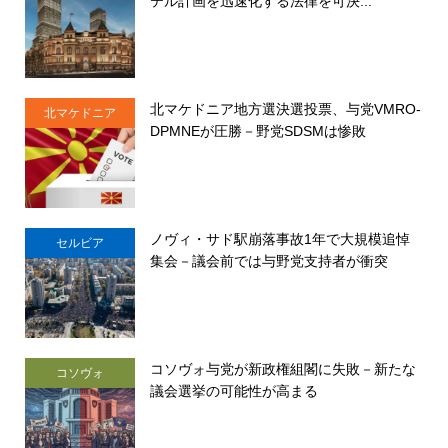
テル計画を迅速化する法律を可決...
北マケドニア地方選決選投票、与党VMRO-
北マケドニア
DPMNEが圧勝－野党SDSMは惨敗
ノヴィ・サド駅崩落事故1年で大規模追悼
セルビア
集会－議会前では与野党支持者が衝突
コソヴォ与党が新政権組閣に失敗－新たな
コソヴォ
議会選挙の可能性が高まる