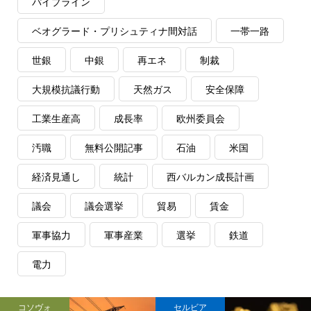
パイプライン
ベオグラード・プリシュティナ間対話
一帯一路
世銀
中銀
再エネ
制裁
大規模抗議行動
天然ガス
安全保障
工業生産高
成長率
欧州委員会
汚職
無料公開記事
石油
米国
経済見通し
統計
西バルカン成長計画
議会
議会選挙
貿易
賃金
軍事協力
軍事産業
選挙
鉄道
電力
コソヴォ
セルビア