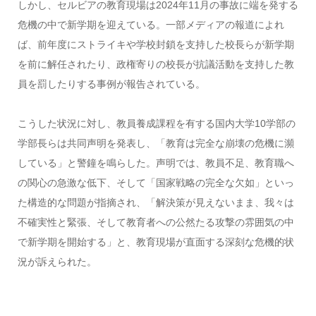
しかし、セルビアの教育現場は2024年11月の事故に端を発する
危機の中で新学期を迎えている。一部メディアの報道によれ
ば、前年度にストライキや学校封鎖を支持した校長らが新学期
を前に解任されたり、政権寄りの校長が抗議活動を支持した教
員を罰したりする事例が報告されている。
こうした状況に対し、教員養成課程を有する国内大学10学部の
学部長らは共同声明を発表し、「教育は完全な崩壊の危機に瀕
している」と警鐘を鳴らした。声明では、教員不足、教育職へ
の関心の急激な低下、そして「国家戦略の完全な欠如」といっ
た構造的な問題が指摘され、「解決策が見えないまま、我々は
不確実性と緊張、そして教育者への公然たる攻撃の雰囲気の中
で新学期を開始する」と、教育現場が直面する深刻な危機的状
況が訴えられた。