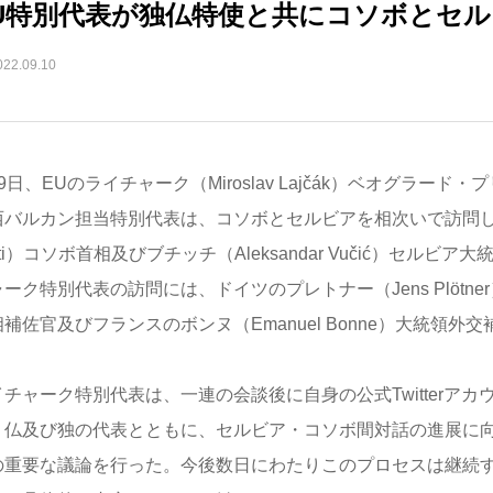
U特別代表が独仏特使と共にコソボとセ
022.09.10
9日、EUのライチャーク（Miroslav Lajčák）ベオグラー
西バルカン担当特別代表は、コソボとセルビアを相次いで訪問し、
rti）コソボ首相及びブチッチ（Aleksandar Vučić）セルビ
ーク特別代表の訪問には、ドイツのプレトナー（Jens Plötn
補佐官及びフランスのボンヌ（Emanuel Bonne）大統領外
イチャーク特別代表は、一連の会談後に自身の公式Twitterア
、仏及び独の代表とともに、セルビア・コソボ間対話の進展に
の重要な議論を行った。今後数日にわたりこのプロセスは継続