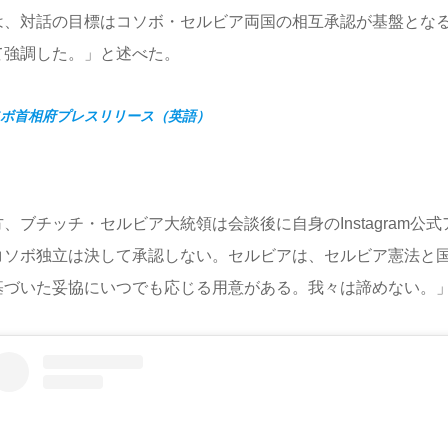
は、対話の目標はコソボ・セルビア両国の相互承認が基盤とな
て強調した。」と述べた。
ボ首相府プレスリリース（英語）
方、ブチッチ・セルビア大統領は会談後に自身のInstagram公
コソボ独立は決して承認しない。セルビアは、セルビア憲法と国連
基づいた妥協にいつでも応じる用意がある。我々は諦めない。