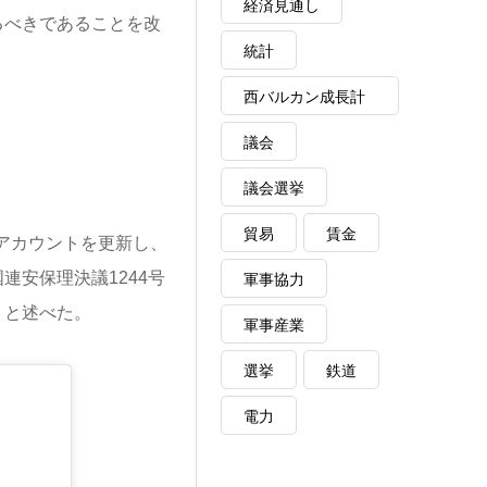
経済見通し
るべきであることを改
統計
西バルカン成長計
画
議会
議会選挙
貿易
賃金
式アカウントを更新し、
安保理決議1244号
軍事協力
」と述べた。
軍事産業
選挙
鉄道
電力