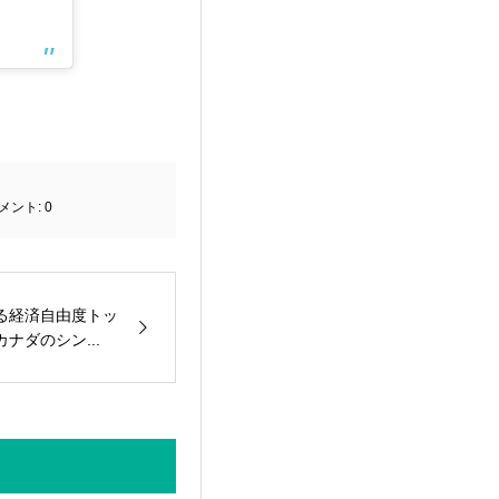
メント:
0
る経済自由度トッ
ナダのシン...