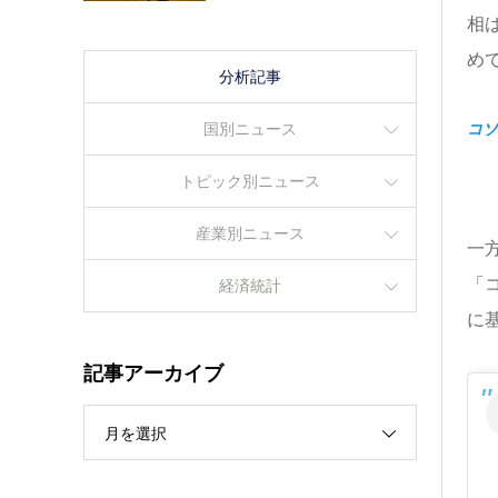
相
め
分析記事
コソ
国別ニュース
トピック別ニュース
産業別ニュース
一
「
経済統計
に
記事アーカイブ
月を選択