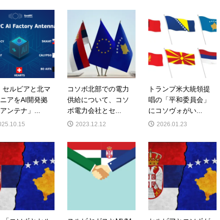
、セルビアと北マ
コソボ北部での電力
トランプ米大統領提
ニアをAI開発拠
供給について、コソ
唱の「平和委員会」
アンテナ」...
ボ電力会社とセ...
にコソヴォがい...
025.10.15
2023.12.12
2026.01.23