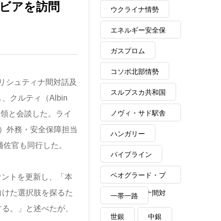
ルビアを訪問
ウクライナ情勢
エネルギー安全保
障
ガスプロム
コソボ北部情勢
ド・プリシュティナ間対話及
スルプスカ共和国
クルティ（Albin
ノヴィ・サド駅舎
ア大統領と会談した。ライ
er）外務・安全保障担当
崩落事故
ハンガリー
交補佐官も同行した。
パイプライン
ベオグラード・プ
カウントを更新し、「本
向けた選択肢を探るた
リシュティナ間対
一帯一路
する。」と述べたが、
話
世銀
中銀