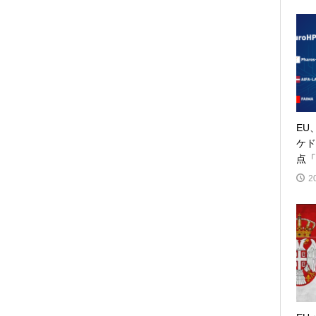
EU
ケド
点「
2