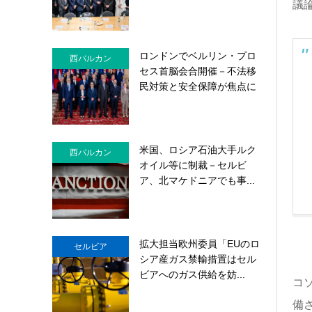
議
ロンドンでベルリン・プロ
西バルカン
セス首脳会合開催－不法移
民対策と安全保障が焦点に
米国、ロシア石油大手ルク
西バルカン
オイル等に制裁－セルビ
ア、北マケドニアでも事...
拡大担当欧州委員「EUのロ
セルビア
シア産ガス禁輸措置はセル
ビアへのガス供給を妨...
コ
備