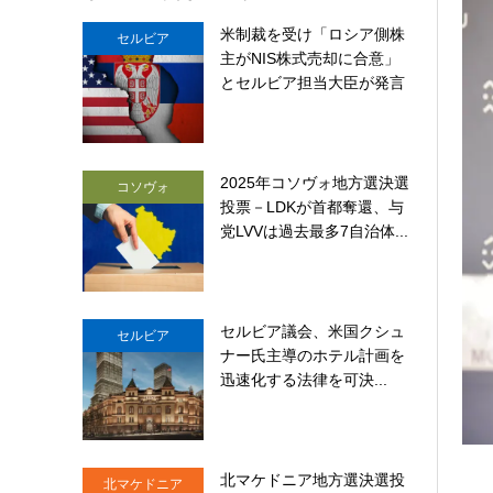
米制裁を受け「ロシア側株
セルビア
主がNIS株式売却に合意」
とセルビア担当大臣が発言
2025年コソヴォ地方選決選
コソヴォ
投票－LDKが首都奪還、与
党LVVは過去最多7自治体...
セルビア議会、米国クシュ
セルビア
ナー氏主導のホテル計画を
迅速化する法律を可決...
北マケドニア地方選決選投
北マケドニア