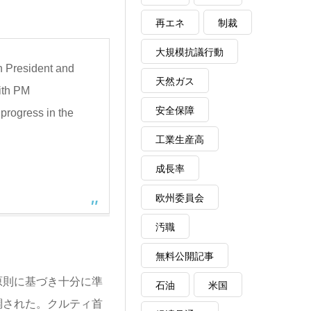
再エネ
制裁
大規模抗議行動
ch President and
天然ガス
ith PM
安全保障
 progress in the
工業生産高
成長率
欧州委員会
汚職
無料公開記事
原則に基づき十分に準
石油
米国
調された。クルティ首