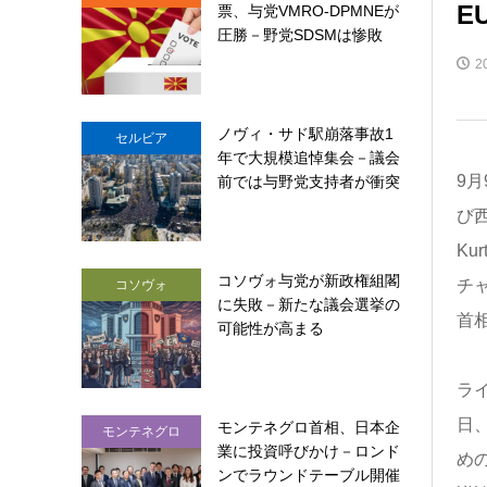
E
票、与党VMRO-DPMNEが
圧勝－野党SDSMは惨敗
2
ノヴィ・サド駅崩落事故1
セルビア
年で大規模追悼集会－議会
9月
前では与野党支持者が衝突
び
Ku
コソヴォ与党が新政権組閣
チャ
コソヴォ
に失敗－新たな議会選挙の
首相
可能性が高まる
ラ
日
モンテネグロ首相、日本企
モンテネグロ
業に投資呼びかけ－ロンド
め
ンでラウンドテーブル開催