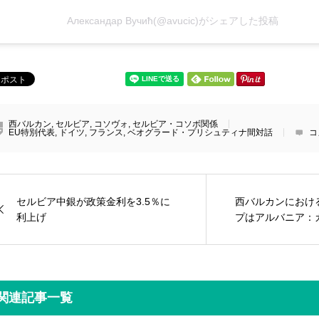
Александар Вучић(@avucic)がシェアした投稿
西バルカン
,
セルビア
,
コソヴォ
,
セルビア・コソボ関係
EU特別代表
,
ドイツ
,
フランス
,
ベオグラード・プリシュティナ間対話
コ
セルビア中銀が政策金利を3.5％に
西バルカンにおけ
利上げ
プはアルバニア：カ
関連記事一覧