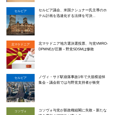
セルビア議会、米国クシュナー氏主導のホ
セルビア
テル計画を迅速化する法律を可決...
北マケドニア地方選決選投票、与党VMRO-
北マケドニア
DPMNEが圧勝－野党SDSMは惨敗
ノヴィ・サド駅崩落事故1年で大規模追悼
セルビア
集会－議会前では与野党支持者が衝突
コソヴォ与党が新政権組閣に失敗－新たな
コソヴォ