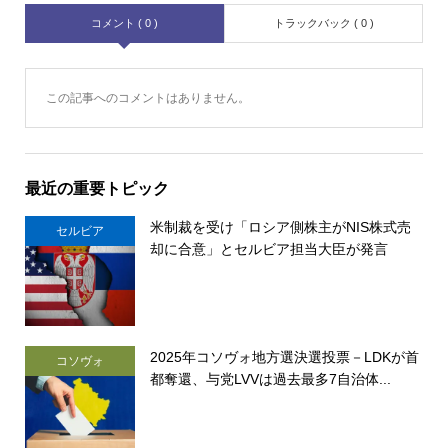
コメント ( 0 )
トラックバック ( 0 )
この記事へのコメントはありません。
最近の重要トピック
米制裁を受け「ロシア側株主がNIS株式売
セルビア
却に合意」とセルビア担当大臣が発言
2025年コソヴォ地方選決選投票－LDKが首
コソヴォ
都奪還、与党LVVは過去最多7自治体...