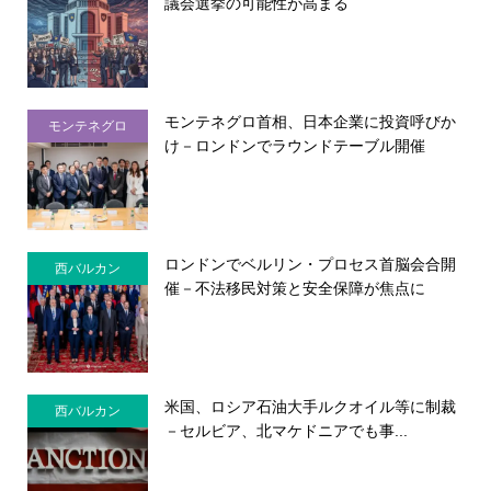
議会選挙の可能性が高まる
モンテネグロ首相、日本企業に投資呼びか
モンテネグロ
け－ロンドンでラウンドテーブル開催
ロンドンでベルリン・プロセス首脳会合開
西バルカン
催－不法移民対策と安全保障が焦点に
米国、ロシア石油大手ルクオイル等に制裁
西バルカン
－セルビア、北マケドニアでも事...