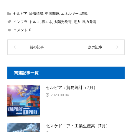
セルビア
,
経済情勢
,
中国関連
,
エネルギー
,
環境
インフラ
,
トルコ
,
再エネ
,
太陽光発電
,
電力
,
風力発電
コメント:
0
関連記事一覧
セルビア：貿易統計（7月）
2023.09.04
北マケドニア：工業生産高（7月）