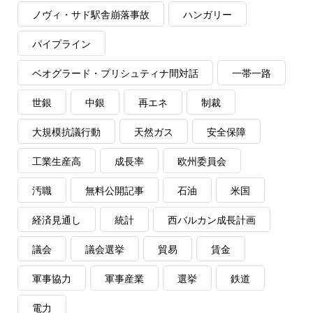
ノヴィ・サド駅舎崩落事故
ハンガリー
パイプライン
ベオグラード・プリシュティナ間対話
一帯一路
世銀
中銀
再エネ
制裁
大規模抗議行動
天然ガス
安全保障
工業生産高
成長率
欧州委員会
汚職
無料公開記事
石油
米国
経済見通し
統計
西バルカン成長計画
議会
議会選挙
貿易
賃金
軍事協力
軍事産業
選挙
鉄道
電力