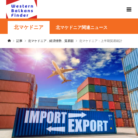
北マケドニア
北マケドニア関連ニュース
記事
北マケドニア
,
経済情勢
,
貿易額
北マケドニア：上半期貿易統計