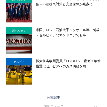
催－不法移民対策と安全保障が焦点に
米国、ロシア石油大手ルクオイル等に制裁
西バルカン
－セルビア、北マケドニアでも事...
拡大担当欧州委員「EUのロシア産ガス禁輸
セルビア
措置はセルビアへのガス供給を妨...
分析記事
国別ニュース