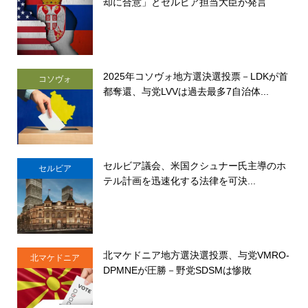
却に合意」とセルビア担当大臣が発言
2025年コソヴォ地方選決選投票－LDKが首
コソヴォ
都奪還、与党LVVは過去最多7自治体...
セルビア議会、米国クシュナー氏主導のホ
セルビア
テル計画を迅速化する法律を可決...
北マケドニア地方選決選投票、与党VMRO-
北マケドニア
DPMNEが圧勝－野党SDSMは惨敗