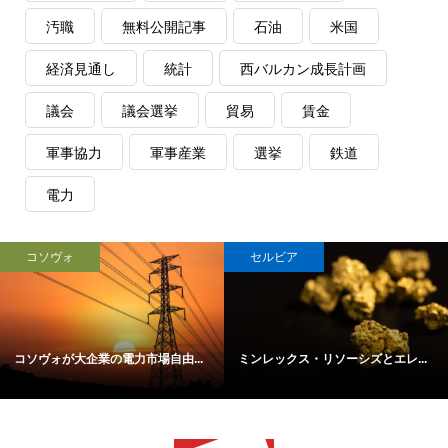
汚職
無料公開記事
石油
米国
経済見通し
統計
西バルカン成長計画
議会
議会選挙
貿易
賃金
軍事協力
軍事産業
選挙
鉄道
電力
コソヴォ
セルビア
コソヴォが大企業の電力市場自由...
ミンレックス・リソーシズとエレ...