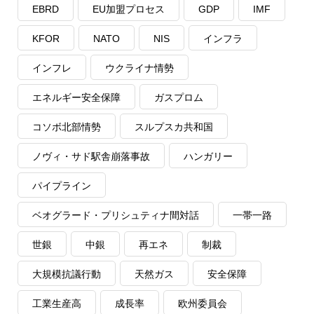
EBRD
EU加盟プロセス
GDP
IMF
KFOR
NATO
NIS
インフラ
インフレ
ウクライナ情勢
エネルギー安全保障
ガスプロム
コソボ北部情勢
スルプスカ共和国
ノヴィ・サド駅舎崩落事故
ハンガリー
パイプライン
ベオグラード・プリシュティナ間対話
一帯一路
世銀
中銀
再エネ
制裁
大規模抗議行動
天然ガス
安全保障
工業生産高
成長率
欧州委員会