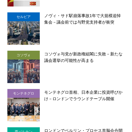
ノヴィ・サド駅崩落事故1年で大規模追悼
セルビア
集会－議会前では与野党支持者が衝突
コソヴォ与党が新政権組閣に失敗－新たな
コソヴォ
議会選挙の可能性が高まる
モンテネグロ首相、日本企業に投資呼びか
モンテネグロ
け－ロンドンでラウンドテーブル開催
ロンドンでベルリン・プロセス首脳会合開
西バルカン