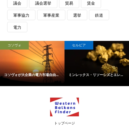
議会
議会選挙
貿易
賃金
軍事協力
軍事産業
選挙
鉄道
電力
コソヴォ
セルビア
コソヴォが大企業の電力市場自由...
ミンレックス・リソーシズとエレ...
トップページ