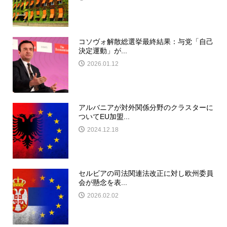
コソヴォ解散総選挙最終結果：与党「自己
決定運動」が...
2026.01.12
アルバニアが対外関係分野のクラスターに
ついてEU加盟...
2024.12.18
セルビアの司法関連法改正に対し欧州委員
会が懸念を表...
2026.02.02