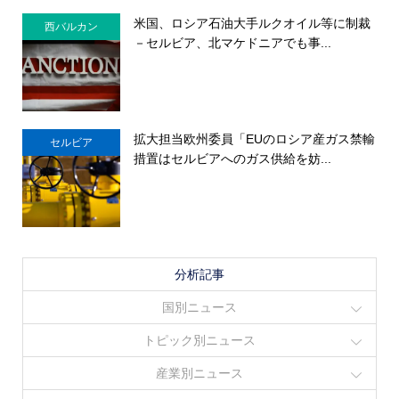
米国、ロシア石油大手ルクオイル等に制裁
西バルカン
－セルビア、北マケドニアでも事...
拡大担当欧州委員「EUのロシア産ガス禁輸
セルビア
措置はセルビアへのガス供給を妨...
分析記事
国別ニュース
トピック別ニュース
産業別ニュース