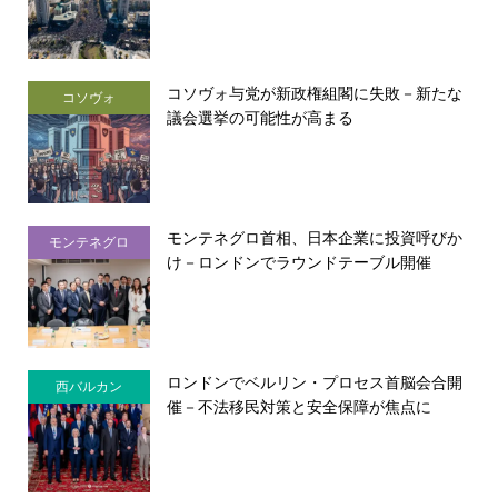
コソヴォ与党が新政権組閣に失敗－新たな
コソヴォ
議会選挙の可能性が高まる
モンテネグロ首相、日本企業に投資呼びか
モンテネグロ
け－ロンドンでラウンドテーブル開催
ロンドンでベルリン・プロセス首脳会合開
西バルカン
催－不法移民対策と安全保障が焦点に