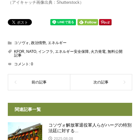
（アイキャッチ画像出典：Shutterstock）
コソヴォ
,
政治情勢
,
エネルギー
KFOR
,
NATO
,
インフラ
,
エネルギー安全保障
,
火力発電
,
無料公開
記事
コメント:
0
関連記事一覧
コソヴォ解放軍退役軍人らがハーグの特別
法廷に対する...
2025.08.08