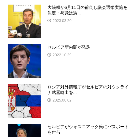
大統領が6月11日の前倒し議会選挙実施を
決定：与党は憲...
2023.03.20
セルビア新内閣が発足
2022.10.29
ロシア対外情報庁がセルビアの対ウクライ
ナ武器輸出を...
2025.06.02
セルビアがウォズニアック氏にパスポート
を付与