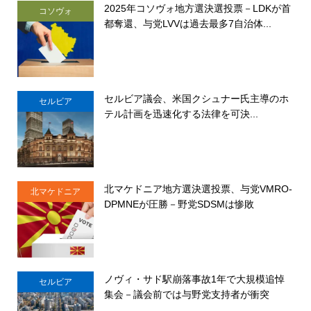
2025年コソヴォ地方選決選投票－LDKが首
コソヴォ
都奪還、与党LVVは過去最多7自治体...
セルビア議会、米国クシュナー氏主導のホ
セルビア
テル計画を迅速化する法律を可決...
北マケドニア地方選決選投票、与党VMRO-
北マケドニア
DPMNEが圧勝－野党SDSMは惨敗
ノヴィ・サド駅崩落事故1年で大規模追悼
セルビア
集会－議会前では与野党支持者が衝突