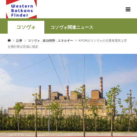
コソヴォ
コソヴォ関連ニュース
記事
コソヴォ
,
政治情勢
,
エネルギー
KFORがコソヴォの主要発電所上空
を飛行禁止区域に指定