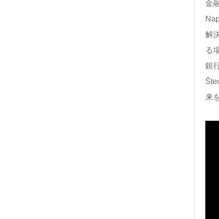
金
Na
解
る
銀
Št
来