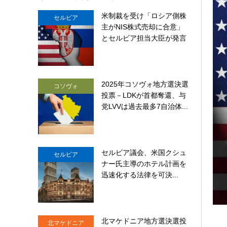
米制裁を受け「ロシア側株
セルビア
主がNIS株式売却に合意」
とセルビア担当大臣が発言
2025年コソヴォ地方選決選
コソヴォ
投票－LDKが首都奪還、与
党LVVは過去最多7自治体...
セルビア議会、米国クシュ
セルビア
ナー氏主導のホテル計画を
迅速化する法律を可決...
北マケドニア地方選決選投
北マケドニア