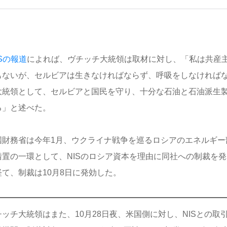
Sの報道
によれば、ヴチッチ大統領は取材に対し、「私は共産
もないが、セルビアは生きなければならず、呼吸をしなければ
大統領として、セルビアと国民を守り、十分な石油と石油派生
る」と述べた。
国財務省は今年1月、ウクライナ戦争を巡るロシアのエネルギー
措置の一環として、NISのロシア資本を理由に同社への制裁を
経て、制裁は10月8日に発効した。
チッチ大統領はまた、10月28日夜、米国側に対し、NISとの取