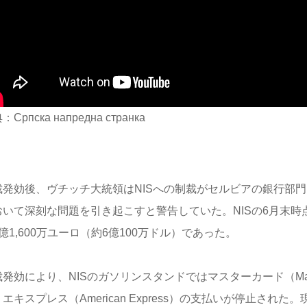
Српска напредна странка
裁発効後、ヴチッチ大統領はNISへの制裁がセルビアの銀行部門
おいて深刻な問題を引き起こすと警告していた。NISの6月末時
億1,600万ユーロ（約6億100万ドル）であった。
発効により、NISのガソリンスタンドではマスターカード（Mast
エキスプレス（American Express）の支払いが停止され