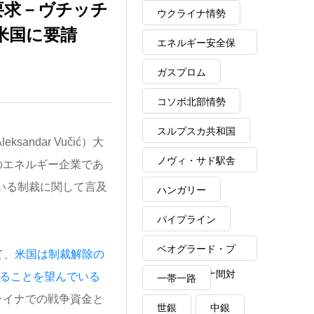
要求－ヴチッチ
ウクライナ情勢
米国に要請
エネルギー安全保
障
ガスプロム
コソボ北部情勢
スルプスカ共和国
ndar Vučić）大
ノヴィ・サド駅舎
大のエネルギー企業であ
崩落事故
に課している制裁に関して言及
ハンガリー
パイプライン
ベオグラード・プ
て、
米国は制裁解除の
リシュティナ間対
れることを望んでいる
一帯一路
ライナでの戦争資金と
話
世銀
中銀