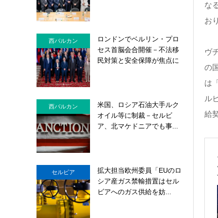
な
お
ロンドンでベルリン・プロ
西バルカン
セス首脳会合開催－不法移
ヴ
民対策と安全保障が焦点に
の
は
ル
米国、ロシア石油大手ルク
西バルカン
給
オイル等に制裁－セルビ
ア、北マケドニアでも事...
拡大担当欧州委員「EUのロ
セルビア
シア産ガス禁輸措置はセル
ビアへのガス供給を妨...