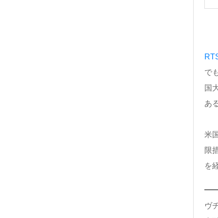
RT
で
国
あ
米
限
を
ヴ