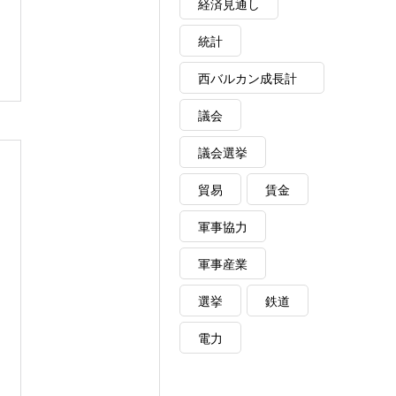
経済見通し
統計
西バルカン成長計
画
議会
議会選挙
貿易
賃金
軍事協力
軍事産業
選挙
鉄道
電力