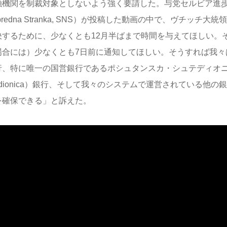
融機関を制裁対象としないよう強く要請した。与党セルビア進歩党（
predna Stranka, SNS）が投稿した動画の中で、ヴチッチ
決するために、少なくとも12月半ばまで時間を与えてほしい。
場合には）少なくとも7日前に通知してほしい。そうすれば我々
行、特に唯一の国営銀行であるポシュタンスカ・シュテディオニツァ（
edionica）銀行、そして我々のシステムで運営されている他
を確保できる」と訴えた。