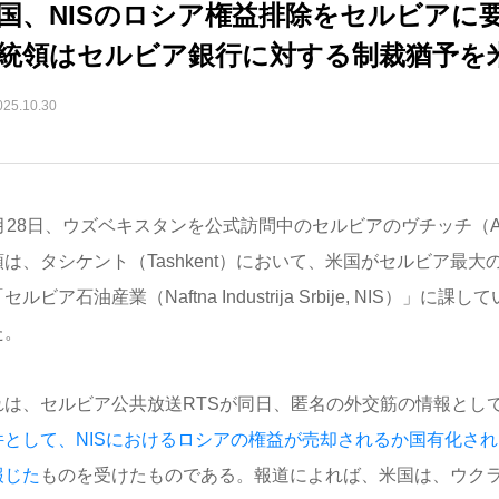
国、NISのロシア権益排除をセルビアに
統領はセルビア銀行に対する制裁猶予を
025.10.30
月28日、ウズベキスタンを公式訪問中のセルビアのヴチッチ（Aleksa
領は、タシケント（Tashkent）において、米国がセルビア最
セルビア石油産業（Naftna Industrija Srbije, NIS）」
た。
れは、セルビア公共放送RTSが同日、匿名の外交筋の情報とし
件として、NISにおけるロシアの権益が売却されるか国有化さ
報じた
ものを受けたものである。報道によれば、米国は、ウク