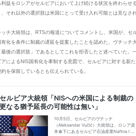
る利益をロシアがセルビアにおいて上げ続ける状況を終わらせ
り、それ以外の選択肢は米国にとって受け入れ可能とは見なさ
チッチ大統領は、RTSの報道についてコメントし、米国が、セル
国有化を条件に制裁の遅延を提案したことを認めた。ヴチッチ
「最後の選択肢」であるとしてこれを拒否したと述べていた。
ビアによるNIS国有化を牽制する意図で、セルビアに対する新
契約を保留しているとも伝えられている。