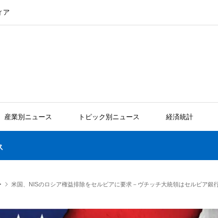
ィア
産業別ニュース
トピック別ニュース
経済統計
ス
ー
米国、NISのロシア権益排除をセルビアに要求－ヴチッチ大統領はセルビア銀