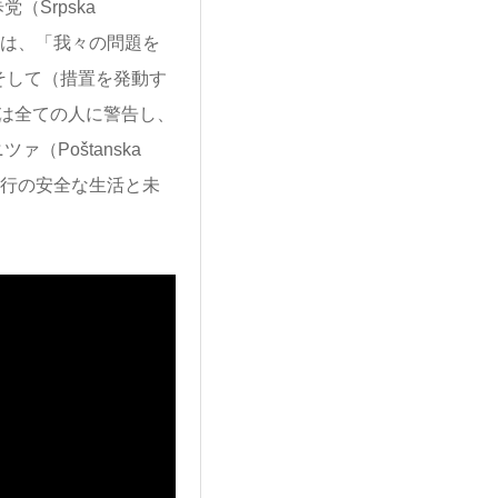
Srpska
大統領は、「我々の問題を
そして（措置を発動す
は全ての人に警告し、
Poštanska
の銀行の安全な生活と未