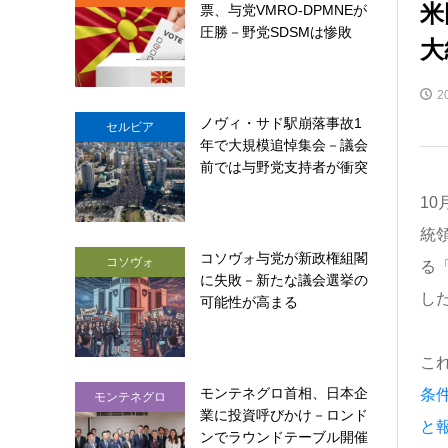
米
票、与党VMRO-DPMNEが
圧勝－野党SDSMは惨敗
大
2
ノヴィ・サド駅崩落事故1
セルビア
年で大規模追悼集会－議会
前では与野党支持者が衝突
10
統
コソヴォ与党が新政権組閣
コソヴォ
る「
に失敗－新たな議会選挙の
し
可能性が高まる
こ
モンテネグロ首相、日本企
条
モンテネグロ
業に投資呼びかけ－ロンド
と
ンでラウンドテーブル開催