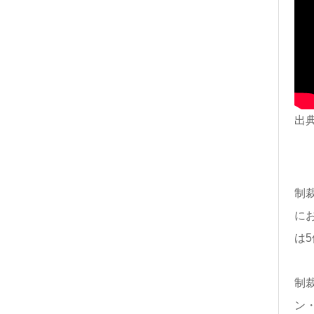
出典：
制
に
は5
制裁
ン・