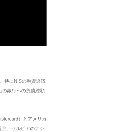
、特にNISの融資返済
点の銀行への負債総額
ercard）とアメリカ
た。現金、セルビアのナシ