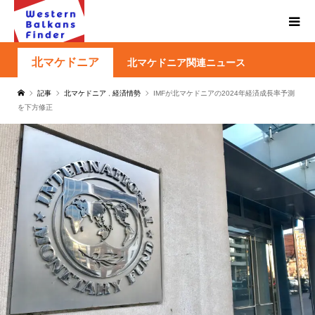
北マケドニア
北マケドニア関連ニュース
記事
北マケドニア
,
経済情勢
IMFが北マケドニアの2024年経済成長率予測
を下方修正