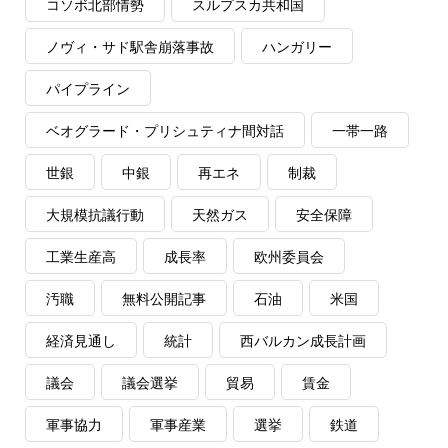
コソボ北部情勢
スルプスカ共和国
ノヴィ・サド駅舎崩落事故
ハンガリー
パイプライン
ベオグラード・プリシュティナ間対話
一帯一路
世銀
中銀
再エネ
制裁
大規模抗議行動
天然ガス
安全保障
工業生産高
成長率
欧州委員会
汚職
無料公開記事
石油
米国
経済見通し
統計
西バルカン成長計画
議会
議会選挙
貿易
賃金
軍事協力
軍事産業
選挙
鉄道