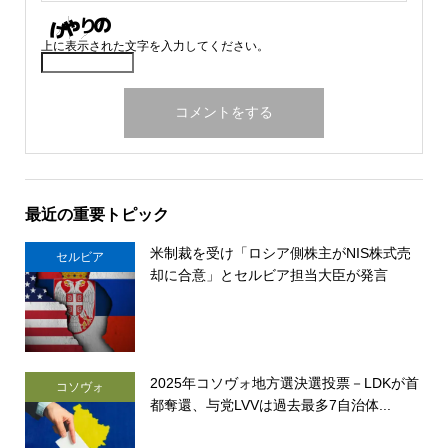
上に表示された文字を入力してください。
最近の重要トピック
米制裁を受け「ロシア側株主がNIS株式売
セルビア
却に合意」とセルビア担当大臣が発言
2025年コソヴォ地方選決選投票－LDKが首
コソヴォ
都奪還、与党LVVは過去最多7自治体...