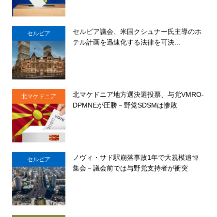
セルビア議会、米国クシュナー氏主導のホ
セルビア
テル計画を迅速化する法律を可決...
北マケドニア地方選決選投票、与党VMRO-
北マケドニア
DPMNEが圧勝－野党SDSMは惨敗
ノヴィ・サド駅崩落事故1年で大規模追悼
セルビア
集会－議会前では与野党支持者が衝突