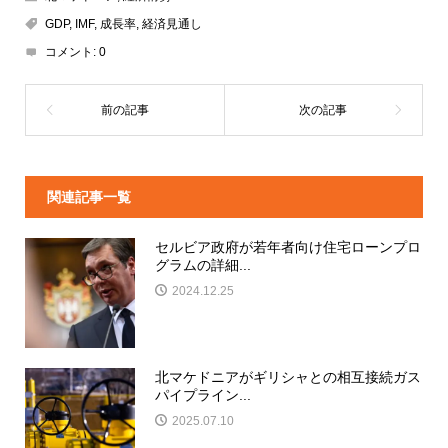
GDP
,
IMF
,
成長率
,
経済見通し
コメント:
0
関連記事一覧
セルビア政府が若年者向け住宅ローンプロ
グラムの詳細...
2024.12.25
北マケドニアがギリシャとの相互接続ガス
パイプライン...
2025.07.10