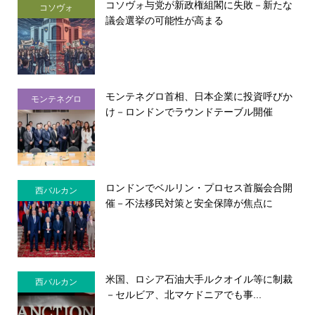
コソヴォ与党が新政権組閣に失敗－新たな
コソヴォ
議会選挙の可能性が高まる
モンテネグロ首相、日本企業に投資呼びか
モンテネグロ
け－ロンドンでラウンドテーブル開催
ロンドンでベルリン・プロセス首脳会合開
西バルカン
催－不法移民対策と安全保障が焦点に
米国、ロシア石油大手ルクオイル等に制裁
西バルカン
－セルビア、北マケドニアでも事...