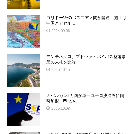
コリドーVcのボスニア区間が開通：施工は
中国とアゼル...
2024.09.06
モンテネグロ、ブドヴァ・バイパス整備事
業の入札を開始
2025.10.15
西バルカン3カ国が単一ユーロ決済圏に同
時加盟－EUとの...
2025.10.08