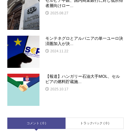
セルビア中銀、国内商業銀行に対し低所得
者層向けロー...
2025.08.27
モンテネグロとアルバニアの単一ユーロ決
済圏加入が決...
2024.11.22
【報道】ハンガリー石油大手MOL、セル
ビアの燃料貯蔵施...
2025.10.17
コメント ( 0 )
トラックバック ( 0 )