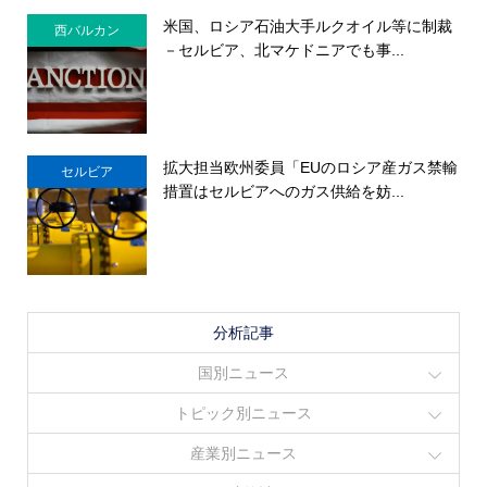
米国、ロシア石油大手ルクオイル等に制裁
西バルカン
－セルビア、北マケドニアでも事...
拡大担当欧州委員「EUのロシア産ガス禁輸
セルビア
措置はセルビアへのガス供給を妨...
分析記事
国別ニュース
トピック別ニュース
産業別ニュース