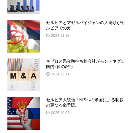
セルビアとアゼルバイジャンの大統領がセ
ルビアでのガ...
2024.11.13
キプロス系金融持ち株会社がモンテネグロ
国内2位の銀行...
2024.12.11
セルビア大統領「NISへの米国による制裁
の更なる猶予延...
2025.10.07