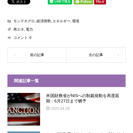
モンテネグロ
,
経済情勢
,
エネルギー
,
環境
再エネ
,
電力
コメント:
0
関連記事一覧
米国財務省がNISへの制裁発動を再度延
期：6月27日まで猶予
2025.04.29