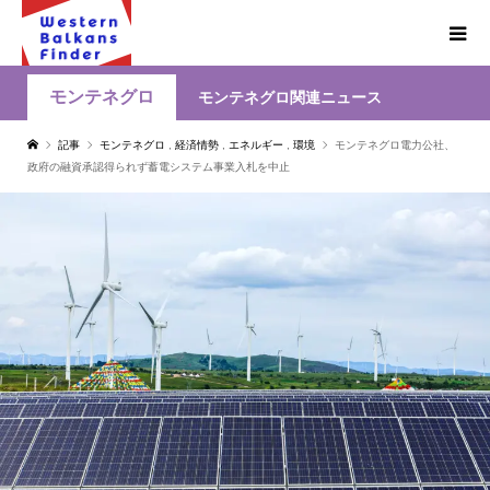
モンテネグロ
モンテネグロ関連ニュース
記事
モンテネグロ
,
経済情勢
,
エネルギー
,
環境
モンテネグロ電力公社、
政府の融資承認得られず蓄電システム事業入札を中止