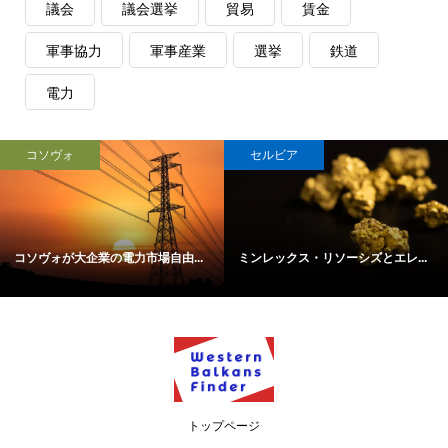
議会
議会選挙
貿易
賃金
軍事協力
軍事産業
選挙
鉄道
電力
コソヴォ
セルビア
コソヴォが大企業の電力市場自由...
ミンレックス・リソーシズとエレ...
トップページ