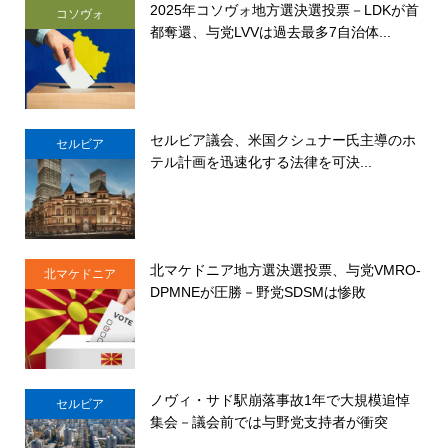
2025年コソヴォ地方選決選投票－LDKが首
コソヴォ
都奪還、与党LVVは過去最多7自治体...
セルビア議会、米国クシュナー氏主導のホ
セルビア
テル計画を迅速化する法律を可決...
北マケドニア地方選決選投票、与党VMRO-
北マケドニア
DPMNEが圧勝－野党SDSMは惨敗
ノヴィ・サド駅崩落事故1年で大規模追悼
セルビア
集会－議会前では与野党支持者が衝突