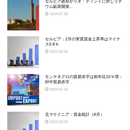
セルビア政府がリオ・ティントに対しリチ
ウム鉱床開発...
2024.07.18
セルビア：2月の実質賃金上昇率はマイナ
ス0.8％
2023.04.28
モンテネグロの貿易赤字は前年比10％増：
対中貿易赤字...
2024.02.14
北マケドニア：賃金統計（8月）
2023.10.23