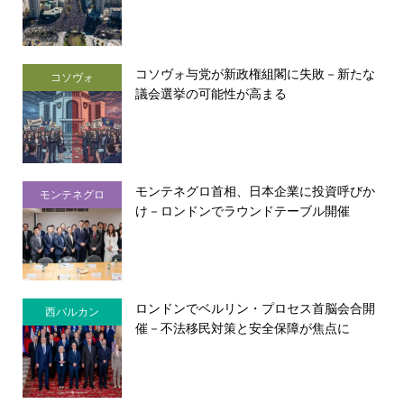
コソヴォ与党が新政権組閣に失敗－新たな
コソヴォ
議会選挙の可能性が高まる
モンテネグロ首相、日本企業に投資呼びか
モンテネグロ
け－ロンドンでラウンドテーブル開催
ロンドンでベルリン・プロセス首脳会合開
西バルカン
催－不法移民対策と安全保障が焦点に