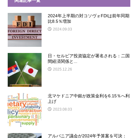
関連記事一覧
2024年上半期の対コソヴォFDIは前年同期
比8.5％増加
2024.09.03
日・セルビア投資協定が署名される：二国
間経済関係と...
2025.12.26
北マケドニア中銀が政策金利を6.15％へ利
上げ
2023.08.03
アルバニア議会が2024年予算案を可決：