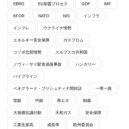
EBRD
EU加盟プロセス
GDP
IMF
KFOR
NATO
NIS
インフラ
インフレ
ウクライナ情勢
エネルギー安全保障
ガスプロム
コソボ北部情勢
スルプスカ共和国
ノヴィ・サド駅舎崩落事故
ハンガリー
パイプライン
ベオグラード・プリシュティナ間対話
一帯一路
世銀
中銀
再エネ
制裁
大規模抗議行動
天然ガス
安全保障
工業生産高
成長率
欧州委員会