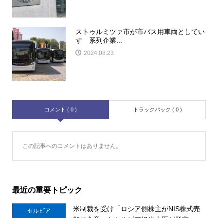
ストゥルミツァ市が市バス用車両としてい
すゞ系列企業...
2024.08.23
コメント ( 0 )
トラックバック ( 0 )
この記事へのコメントはありません。
最近の重要トピック
米制裁を受け「ロシア側株主がNIS株式売
セルビア