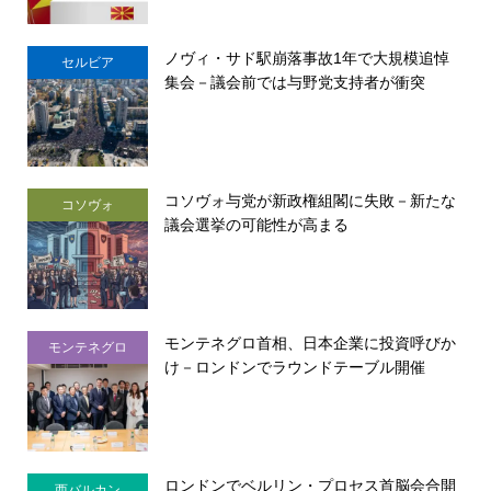
ノヴィ・サド駅崩落事故1年で大規模追悼
セルビア
集会－議会前では与野党支持者が衝突
コソヴォ与党が新政権組閣に失敗－新たな
コソヴォ
議会選挙の可能性が高まる
モンテネグロ首相、日本企業に投資呼びか
モンテネグロ
け－ロンドンでラウンドテーブル開催
ロンドンでベルリン・プロセス首脳会合開
西バルカン