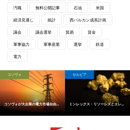
汚職
無料公開記事
石油
米国
経済見通し
統計
西バルカン成長計画
議会
議会選挙
貿易
賃金
軍事協力
軍事産業
選挙
鉄道
電力
コソヴォ
セルビア
コソヴォが大企業の電力市場自由...
ミンレックス・リソーシズとエレ...