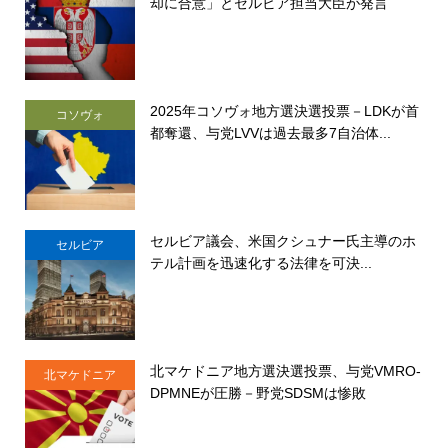
却に合意」とセルビア担当大臣が発言
2025年コソヴォ地方選決選投票－LDKが首
コソヴォ
都奪還、与党LVVは過去最多7自治体...
セルビア議会、米国クシュナー氏主導のホ
セルビア
テル計画を迅速化する法律を可決...
北マケドニア地方選決選投票、与党VMRO-
北マケドニア
DPMNEが圧勝－野党SDSMは惨敗