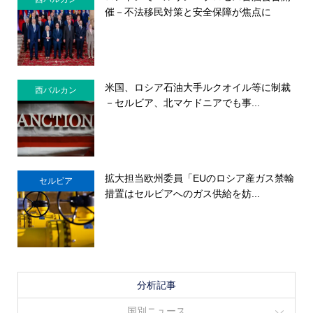
催－不法移民対策と安全保障が焦点に
米国、ロシア石油大手ルクオイル等に制裁
西バルカン
－セルビア、北マケドニアでも事...
拡大担当欧州委員「EUのロシア産ガス禁輸
セルビア
措置はセルビアへのガス供給を妨...
分析記事
国別ニュース