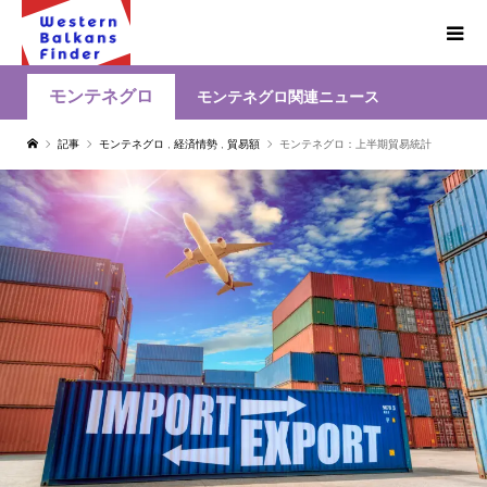
モンテネグロ
モンテネグロ関連ニュース
記事
モンテネグロ
,
経済情勢
,
貿易額
モンテネグロ：上半期貿易統計