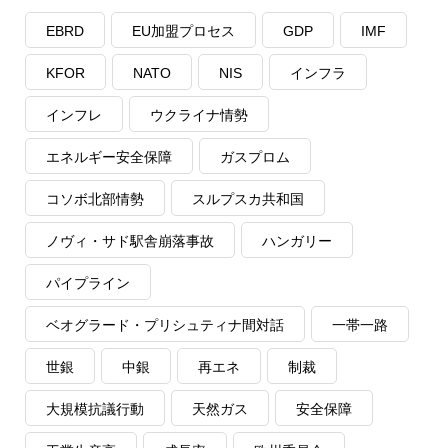
EBRD
EU加盟プロセス
GDP
IMF
KFOR
NATO
NIS
インフラ
インフレ
ウクライナ情勢
エネルギー安全保障
ガスプロム
コソボ北部情勢
スルプスカ共和国
ノヴィ・サド駅舎崩落事故
ハンガリー
パイプライン
ベオグラード・プリシュティナ間対話
一帯一路
世銀
中銀
再エネ
制裁
大規模抗議行動
天然ガス
安全保障