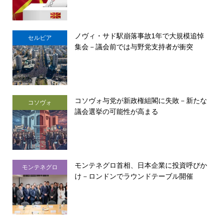
ノヴィ・サド駅崩落事故1年で大規模追悼
セルビア
集会－議会前では与野党支持者が衝突
コソヴォ与党が新政権組閣に失敗－新たな
コソヴォ
議会選挙の可能性が高まる
モンテネグロ首相、日本企業に投資呼びか
モンテネグロ
け－ロンドンでラウンドテーブル開催