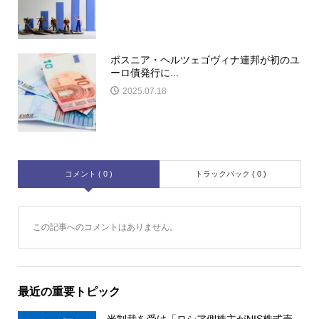
ボスニア・ヘルツェゴヴィナ連邦が初のユ
ーロ債発行に...
2025.07.18
コメント ( 0 )
トラックバック ( 0 )
この記事へのコメントはありません。
最近の重要トピック
米制裁を受け「ロシア側株主がNIS株式売