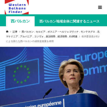
西バルカン
西バルカン地域全体に関連するニュース
記事
西バルカン
,
セルビア
,
ボスニア・ヘルツェゴヴィナ
,
モンテネグロ
,
北
マケドニア
,
アルバニア
,
コソヴォ
,
政治情勢
,
経済情勢
,
EU関連
欧州委員長がEU
による新たな西バルカンの成長促進案を表明