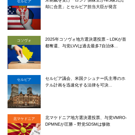
セルビア
却に合意」とセルビア担当大臣が発言
2025年コソヴォ地方選決選投票－LDKが首
コソヴォ
都奪還、与党LVVは過去最多7自治体...
セルビア議会、米国クシュナー氏主導のホ
セルビア
テル計画を迅速化する法律を可決...
北マケドニア地方選決選投票、与党VMRO-
北マケドニア
DPMNEが圧勝－野党SDSMは惨敗