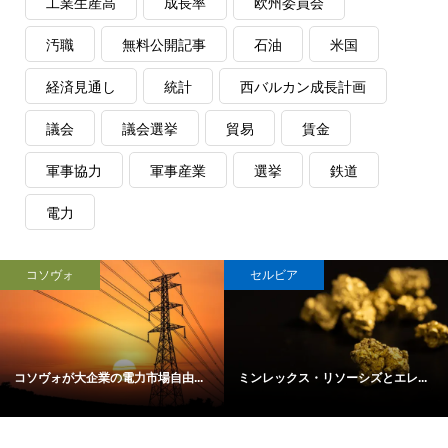
工業生産高
成長率
欧州委員会
汚職
無料公開記事
石油
米国
経済見通し
統計
西バルカン成長計画
議会
議会選挙
貿易
賃金
軍事協力
軍事産業
選挙
鉄道
電力
コソヴォ
セルビア
コソヴォが大企業の電力市場自由...
ミンレックス・リソーシズとエレ...