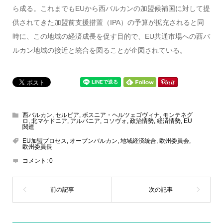
ら成る。これまでもEUから西バルカンの加盟候補国に対して提
供されてきた加盟前支援措置（IPA）の予算が拡充されると同
時に、この地域の経済成長を促す目的で、EU共通市場への西バ
ルカン地域の接近と統合を図ることが企図されている。
西バルカン
,
セルビア
,
ボスニア・ヘルツェゴヴィナ
,
モンテネグ
ロ
,
北マケドニア
,
アルバニア
,
コソヴォ
,
政治情勢
,
経済情勢
,
EU
関連
EU加盟プロセス
,
オープンバルカン
,
地域経済統合
,
欧州委員会
,
欧州委員長
コメント:
0