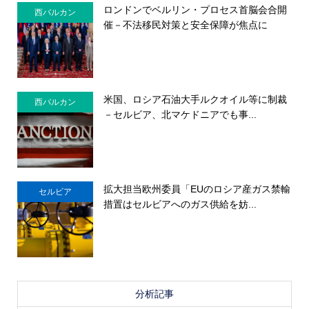
ロンドンでベルリン・プロセス首脳会合開
西バルカン
催－不法移民対策と安全保障が焦点に
米国、ロシア石油大手ルクオイル等に制裁
西バルカン
－セルビア、北マケドニアでも事...
拡大担当欧州委員「EUのロシア産ガス禁輸
セルビア
措置はセルビアへのガス供給を妨...
分析記事