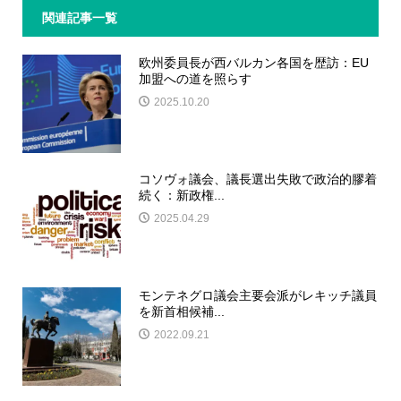
関連記事一覧
欧州委員長が西バルカン各国を歴訪：EU
加盟への道を照らす
2025.10.20
コソヴォ議会、議長選出失敗で政治的膠着
続く：新政権...
2025.04.29
モンテネグロ議会主要会派がレキッチ議員
を新首相候補...
2022.09.21