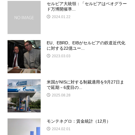
セルビア大統領：「セルビアはベオグラー
ド万博開催準...
2024.01.22
EU、EBRD、EIBがセルビアの鉄道近代化
に対する22億ユー...
2023.03.03
米国がNISに対する制裁適用を9月27日ま
で延期－6度目の...
2025.08.28
モンテネグロ：賃金統計（12月）
2024.02.01