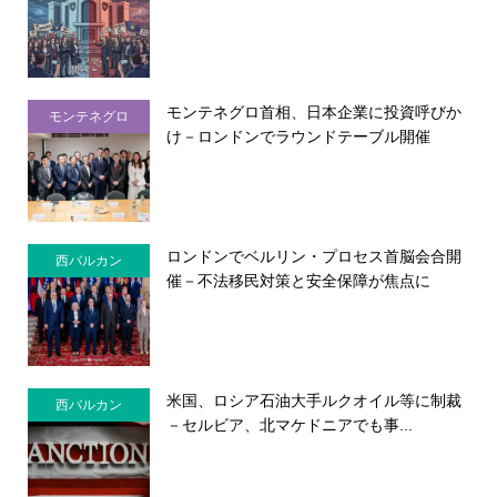
モンテネグロ首相、日本企業に投資呼びか
モンテネグロ
け－ロンドンでラウンドテーブル開催
ロンドンでベルリン・プロセス首脳会合開
西バルカン
催－不法移民対策と安全保障が焦点に
米国、ロシア石油大手ルクオイル等に制裁
西バルカン
－セルビア、北マケドニアでも事...