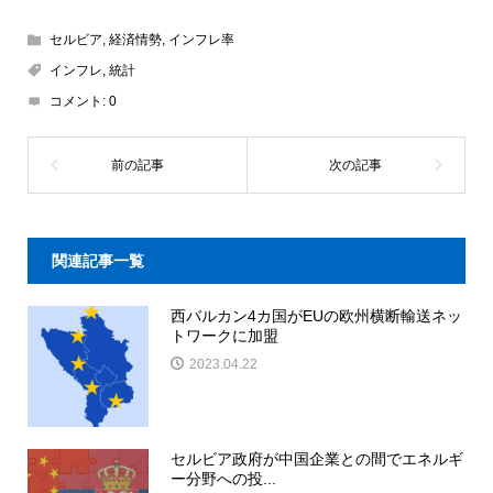
セルビア
,
経済情勢
,
インフレ率
インフレ
,
統計
コメント:
0
関連記事一覧
西バルカン4カ国がEUの欧州横断輸送ネッ
トワークに加盟
2023.04.22
セルビア政府が中国企業との間でエネルギ
ー分野への投...