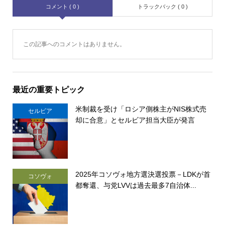
コメント ( 0 )
トラックバック ( 0 )
この記事へのコメントはありません。
最近の重要トピック
米制裁を受け「ロシア側株主がNIS株式売
セルビア
却に合意」とセルビア担当大臣が発言
2025年コソヴォ地方選決選投票－LDKが首
コソヴォ
都奪還、与党LVVは過去最多7自治体...