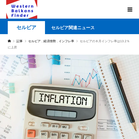
セルビア
セルビア関連ニュース
記事
セルビア
,
経済情勢
,
インフレ率
セルビアの８月インフレ率は13.2％
に上昇