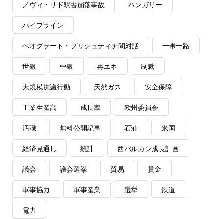
ノヴィ・サド駅舎崩落事故
ハンガリー
パイプライン
ベオグラード・プリシュティナ間対話
一帯一路
世銀
中銀
再エネ
制裁
大規模抗議行動
天然ガス
安全保障
工業生産高
成長率
欧州委員会
汚職
無料公開記事
石油
米国
経済見通し
統計
西バルカン成長計画
議会
議会選挙
貿易
賃金
軍事協力
軍事産業
選挙
鉄道
電力