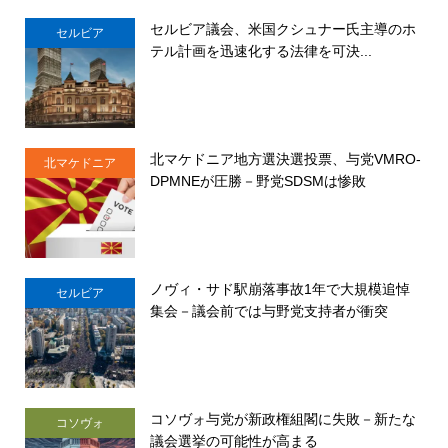
セルビア議会、米国クシュナー氏主導のホ
セルビア
テル計画を迅速化する法律を可決...
北マケドニア地方選決選投票、与党VMRO-
北マケドニア
DPMNEが圧勝－野党SDSMは惨敗
ノヴィ・サド駅崩落事故1年で大規模追悼
セルビア
集会－議会前では与野党支持者が衝突
コソヴォ与党が新政権組閣に失敗－新たな
コソヴォ
議会選挙の可能性が高まる