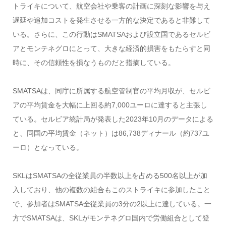
トライキについて、航空会社や乗客の計画に深刻な影響を与え
遅延や追加コストを発生させる一方的な決定であると非難して
いる。さらに、この行動はSMATSAおよび設立国であるセルビ
アとモンテネグロにとって、大きな経済的損害をもたらすと同
時に、その信頼性を損なうものだと指摘している。
SMATSAは、同庁に所属する航空管制官の平均月収が、セルビ
アの平均賃金を大幅に上回る約7,000ユーロに達すると主張し
ている。セルビア統計局が発表した2023年10月のデータによる
と、同国の平均賃金（ネット）は86,738ディナール（約737ユ
ーロ）となっている。
SKLはSMATSAの全従業員の半数以上を占める500名以上が加
入しており、他の複数の組合もこのストライキに参加したこと
で、参加者はSMATSA全従業員の3分の2以上に達している。一
方でSMATSAは、SKLがモンテネグロ国内で労働組合として登