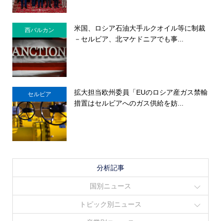
米国、ロシア石油大手ルクオイル等に制裁
西バルカン
－セルビア、北マケドニアでも事...
拡大担当欧州委員「EUのロシア産ガス禁輸
セルビア
措置はセルビアへのガス供給を妨...
分析記事
国別ニュース
トピック別ニュース