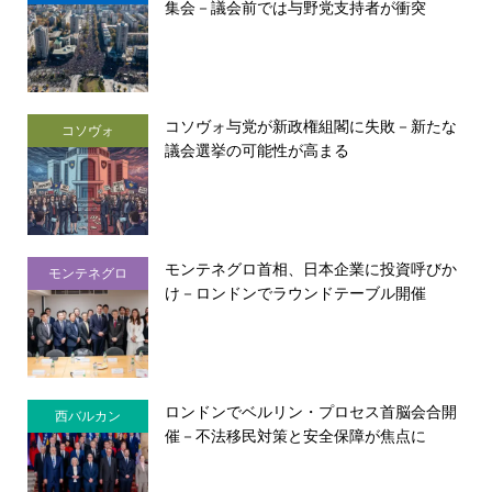
集会－議会前では与野党支持者が衝突
コソヴォ与党が新政権組閣に失敗－新たな
コソヴォ
議会選挙の可能性が高まる
モンテネグロ首相、日本企業に投資呼びか
モンテネグロ
け－ロンドンでラウンドテーブル開催
ロンドンでベルリン・プロセス首脳会合開
西バルカン
催－不法移民対策と安全保障が焦点に