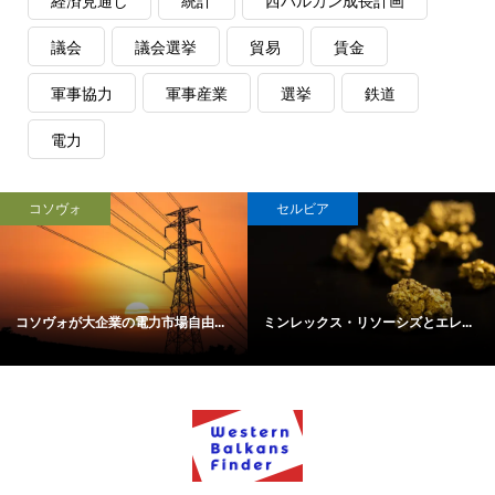
経済見通し
統計
西バルカン成長計画
議会
議会選挙
貿易
賃金
軍事協力
軍事産業
選挙
鉄道
電力
コソヴォ
セルビア
コソヴォが大企業の電力市場自由...
ミンレックス・リソーシズとエレ...