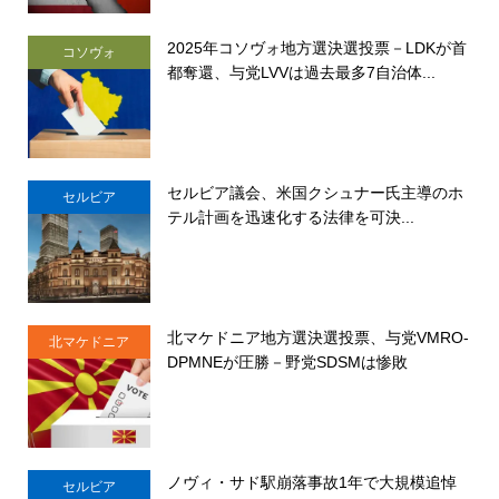
2025年コソヴォ地方選決選投票－LDKが首
コソヴォ
都奪還、与党LVVは過去最多7自治体...
セルビア議会、米国クシュナー氏主導のホ
セルビア
テル計画を迅速化する法律を可決...
北マケドニア地方選決選投票、与党VMRO-
北マケドニア
DPMNEが圧勝－野党SDSMは惨敗
ノヴィ・サド駅崩落事故1年で大規模追悼
セルビア