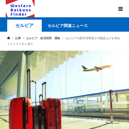
セルビア
セルビア関連ニュース
記事
セルビア
,
経済情勢
,
運輸
セルビアの航空管制官が大幅賃上げを求め
てストライキに突入