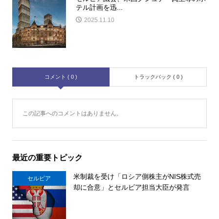
テル計画を迅...
2025.11.10
コメント ( 0 )
トラックバック ( 0 )
この記事へのコメントはありません。
最近の重要トピック
米制裁を受け「ロシア側株主がNIS株式売
セルビア
却に合意」とセルビア担当大臣が発言