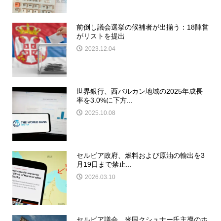
前倒し議会選挙の候補者が出揃う：18陣営
がリストを提出
2023.12.04
世界銀行、西バルカン地域の2025年成長
率を3.0%に下方...
2025.10.08
セルビア政府、燃料および原油の輸出を3
月19日まで禁止...
2026.03.10
セルビア議会、米国クシュナー氏主導のホ