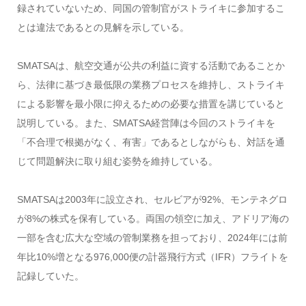
録されていないため、同国の管制官がストライキに参加するこ
とは違法であるとの見解を示している。
SMATSAは、航空交通が公共の利益に資する活動であることか
ら、法律に基づき最低限の業務プロセスを維持し、ストライキ
による影響を最小限に抑えるための必要な措置を講じていると
説明している。また、SMATSA経営陣は今回のストライキを
「不合理で根拠がなく、有害」であるとしながらも、対話を通
じて問題解決に取り組む姿勢を維持している。
SMATSAは2003年に設立され、セルビアが92%、モンテネグロ
が8%の株式を保有している。両国の領空に加え、アドリア海の
一部を含む広大な空域の管制業務を担っており、2024年には前
年比10%増となる976,000便の計器飛行方式（IFR）フライトを
記録していた。