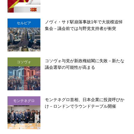
ノヴィ・サド駅崩落事故1年で大規模追悼
セルビア
集会－議会前では与野党支持者が衝突
コソヴォ与党が新政権組閣に失敗－新たな
コソヴォ
議会選挙の可能性が高まる
モンテネグロ首相、日本企業に投資呼びか
モンテネグロ
け－ロンドンでラウンドテーブル開催