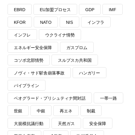
EBRD
EU加盟プロセス
GDP
IMF
KFOR
NATO
NIS
インフラ
インフレ
ウクライナ情勢
エネルギー安全保障
ガスプロム
コソボ北部情勢
スルプスカ共和国
ノヴィ・サド駅舎崩落事故
ハンガリー
パイプライン
ベオグラード・プリシュティナ間対話
一帯一路
世銀
中銀
再エネ
制裁
大規模抗議行動
天然ガス
安全保障