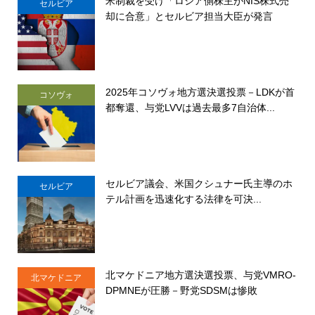
米制裁を受け「ロシア側株主がNIS株式売
セルビア
却に合意」とセルビア担当大臣が発言
2025年コソヴォ地方選決選投票－LDKが首
コソヴォ
都奪還、与党LVVは過去最多7自治体...
セルビア議会、米国クシュナー氏主導のホ
セルビア
テル計画を迅速化する法律を可決...
北マケドニア地方選決選投票、与党VMRO-
北マケドニア
DPMNEが圧勝－野党SDSMは惨敗