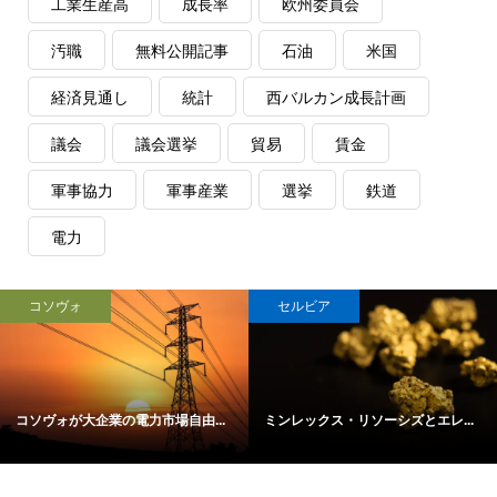
工業生産高
成長率
欧州委員会
汚職
無料公開記事
石油
米国
経済見通し
統計
西バルカン成長計画
議会
議会選挙
貿易
賃金
軍事協力
軍事産業
選挙
鉄道
電力
コソヴォ
セルビア
コソヴォが大企業の電力市場自由...
ミンレックス・リソーシズとエレ...