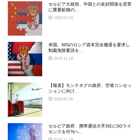
セルビア大統領、中国との友好関係を背景
に重要鉱物の...
2025.07.03
米国、NISのロシア資本完全撤退を要求し
制裁免除要請を...
2025.11.18
【報道】モンテネグロ政府、空港コンセッ
ションに向け...
2026.02.16
セルビア政府、携帯通信大手3社に5Gライ
センスを付与へ...
2025.11.19