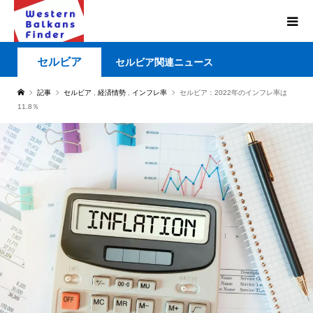
セルビア
セルビア関連ニュース
記事
セルビア
,
経済情勢
,
インフレ率
セルビア：2022年のインフレ率は
11.8％