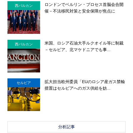
ロンドンでベルリン・プロセス首脳会合開
西バルカン
催－不法移民対策と安全保障が焦点に
米国、ロシア石油大手ルクオイル等に制裁
西バルカン
－セルビア、北マケドニアでも事...
拡大担当欧州委員「EUのロシア産ガス禁輸
セルビア
措置はセルビアへのガス供給を妨...
分析記事