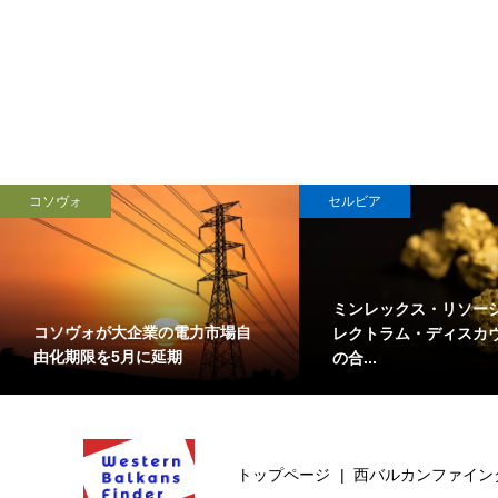
コソヴォ
セルビア
ミンレックス・リソー
コソヴォが大企業の電力市場自
レクトラム・ディスカ
由化期限を5月に延期
の合...
トップページ
西バルカンファイン