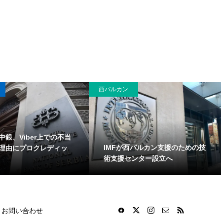
西バルカン
中銀、Viber上での不当
IMFが西バルカン支援のための技
理由にプロクレディッ
術支援センター設立へ
お問い合わせ