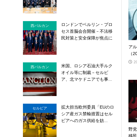
ロンドンでベルリン・プロ
西バルカン
セス首脳会合開催－不法移
民対策と安全保障が焦点に
アル
（2
2
米国、ロシア石油大手ルク
西バルカン
オイル等に制裁－セルビ
ア、北マケドニアでも事...
拡大担当欧州委員「EUのロ
セルビア
シア産ガス禁輸措置はセル
ビアへのガス供給を妨...
野党
移民