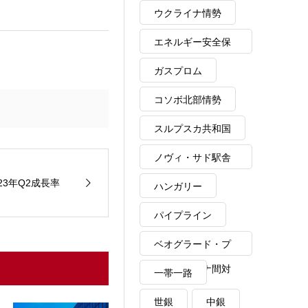
ウクライナ情勢
エネルギー安全保
障
ガスプロム
コソボ北部情勢
スルプスカ共和国
ノヴィ・サド駅舎
崩落事故
23年Q2成長率
ハンガリー
パイプライン
ベオグラード・プ
リシュティナ間対
一帯一路
話
世銀
中銀