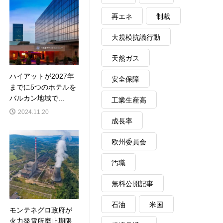
再エネ
制裁
大規模抗議行動
天然ガス
ハイアットが2027年
安全保障
までに5つのホテルを
バルカン地域で...
工業生産高
2024.11.20
成長率
欧州委員会
汚職
無料公開記事
石油
米国
モンテネグロ政府が
火力発電所廃止期限