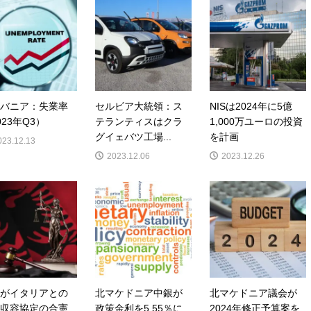
バニア：失業率
セルビア大統領：ス
NISは2024年に5億
023年Q3）
テランティスはクラ
1,000万ユーロの投資
グイェバツ工場...
を計画
023.12.13
2023.12.06
2023.12.26
がイタリアとの
北マケドニア中銀が
北マケドニア議会が
収容協定の合憲
政策金利を5.55％に
2024年修正予算案を