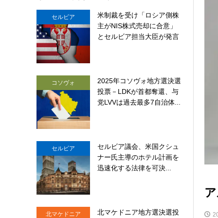
米制裁を受け「ロシア側株
セルビア
主がNIS株式売却に合意」
とセルビア担当大臣が発言
2025年コソヴォ地方選決選
コソヴォ
投票－LDKが首都奪還、与
党LVVは過去最多7自治体...
セルビア議会、米国クシュ
セルビア
ナー氏主導のホテル計画を
迅速化する法律を可決...
ア
北マケドニア地方選決選投
北マケドニア
2