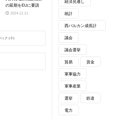
経済見通し
の延期をEUに要請
統計
2024.12.11
西バルカン成長計
画
議会
ク ( 0 )
議会選挙
貿易
賃金
軍事協力
軍事産業
選挙
鉄道
電力