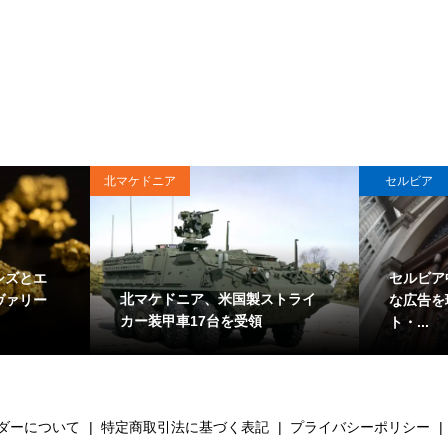
北マケドニア
セルビア
シズとエ
セルビア
北マケドニア、米国製ストライ
ヴァリー
な広告を
カー装甲車17台を受領
ト・...
ダーについて
特定商取引法に基づく表記
プライバシーポリシー