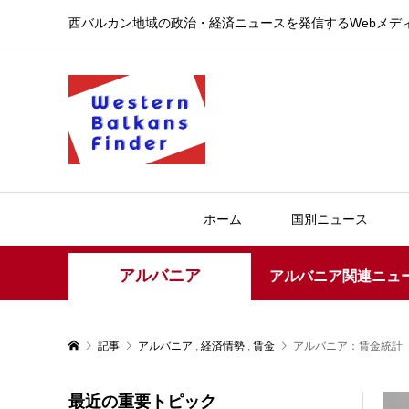
西バルカン地域の政治・経済ニュースを発信するWebメデ
ホーム
国別ニュース
アルバニア
アルバニア関連ニュ
記事
アルバニア
,
経済情勢
,
賃金
アルバニア：賃金統計（2
最近の重要トピック