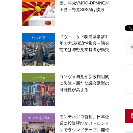
票、与党VMRO-DPMNEが
圧勝－野党SDSMは惨敗
ノヴィ・サド駅崩落事故1
セルビア
年で大規模追悼集会－議会
前では与野党支持者が衝突
コソヴォ与党が新政権組閣
コソヴォ
に失敗－新たな議会選挙の
可能性が高まる
モンテネグロ首相、日本企
モンテネグロ
業に投資呼びかけ－ロンド
ンでラウンドテーブル開催