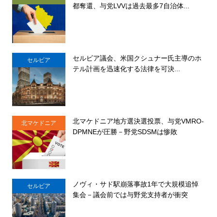
都奪還、与党LVVは過去最多7自治体...
セルビア議会、米国クシュナー氏主導のホ
セルビア
テル計画を迅速化する法律を可決...
北マケドニア地方選決選投票、与党VMRO-
北マケドニア
DPMNEが圧勝－野党SDSMは惨敗
ノヴィ・サド駅崩落事故1年で大規模追悼
セルビア
集会－議会前では与野党支持者が衝突