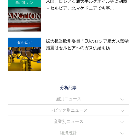
米国、ロシア石油大手ルクオイル等に制裁
西バルカン
－セルビア、北マケドニアでも事...
拡大担当欧州委員「EUのロシア産ガス禁輸
セルビア
措置はセルビアへのガス供給を妨...
分析記事
国別ニュース
トピック別ニュース
産業別ニュース
経済統計