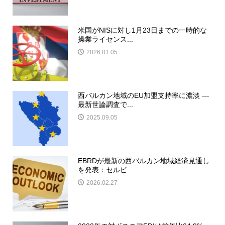
米国がNISに対し1月23日までの一時的な
操業ライセンス...
2026.01.05
西バルカン地域のEU加盟支持率に濃淡 ―
最新世論調査で...
2025.09.05
EBRDが最新の西バルカン地域経済見通し
を発表：セルビ...
2026.02.27