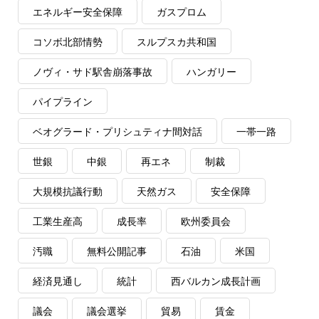
エネルギー安全保障
ガスプロム
コソボ北部情勢
スルプスカ共和国
ノヴィ・サド駅舎崩落事故
ハンガリー
パイプライン
ベオグラード・プリシュティナ間対話
一帯一路
世銀
中銀
再エネ
制裁
大規模抗議行動
天然ガス
安全保障
工業生産高
成長率
欧州委員会
汚職
無料公開記事
石油
米国
経済見通し
統計
西バルカン成長計画
議会
議会選挙
貿易
賃金