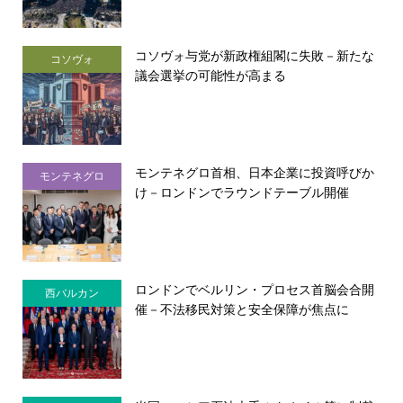
コソヴォ与党が新政権組閣に失敗－新たな
コソヴォ
議会選挙の可能性が高まる
モンテネグロ首相、日本企業に投資呼びか
モンテネグロ
け－ロンドンでラウンドテーブル開催
ロンドンでベルリン・プロセス首脳会合開
西バルカン
催－不法移民対策と安全保障が焦点に