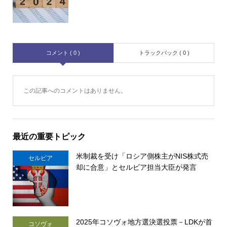
コメント ( 0 )
トラックバック ( 0 )
この記事へのコメントはありません。
最近の重要トピック
米制裁を受け「ロシア側株主がNIS株式売
セルビア
却に合意」とセルビア担当大臣が発言
2025年コソヴォ地方選決選投票－LDKが首
コソヴォ