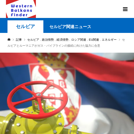
セルビア
セルビア関連ニュース
記事
セルビア
,
政治情勢
,
経済情勢
,
ロシア関連
,
EU関連
,
エネルギー
セ
ルビアとルーマニアがガス・パイプラインの接続に向けた協力に合意