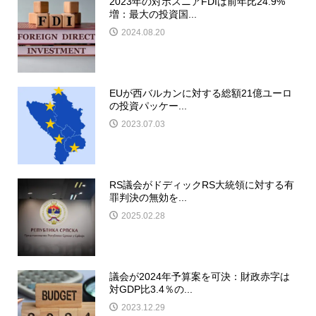
2023年の対ボスニアFDIは前年比24.9%
増：最大の投資国...
2024.08.20
EUが西バルカンに対する総額21億ユーロ
の投資パッケー...
2023.07.03
RS議会がドディックRS大統領に対する有
罪判決の無効を...
2025.02.28
議会が2024年予算案を可決：財政赤字は
対GDP比3.4％の...
2023.12.29