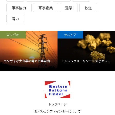
軍事協力
軍事産業
選挙
鉄道
電力
コソヴォ
セルビア
コソヴォが大企業の電力市場自由...
ミンレックス・リソーシズとエレ...
トップページ
西バルカンファインダーについて