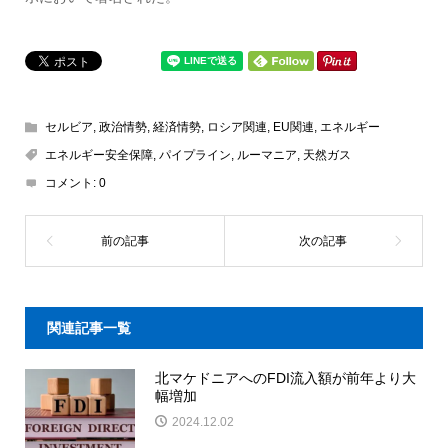
セルビア
,
政治情勢
,
経済情勢
,
ロシア関連
,
EU関連
,
エネルギー
エネルギー安全保障
,
パイプライン
,
ルーマニア
,
天然ガス
コメント:
0
関連記事一覧
北マケドニアへのFDI流入額が前年より大
幅増加
2024.12.02