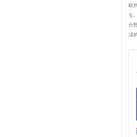
欧
る。
分
済