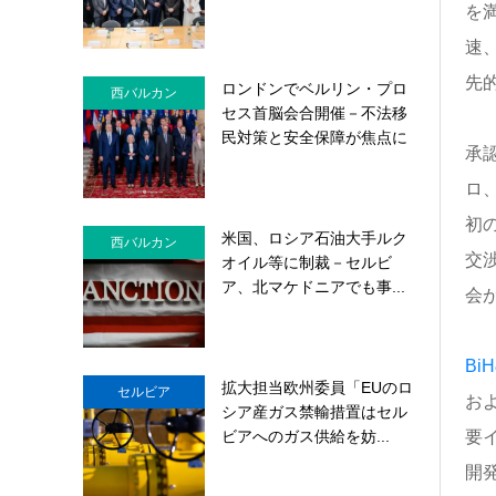
を
速
先
ロンドンでベルリン・プロ
西バルカン
セス首脳会合開催－不法移
民対策と安全保障が焦点に
承
ロ
初
米国、ロシア石油大手ルク
西バルカン
交
オイル等に制裁－セルビ
ア、北マケドニアでも事...
会
B
拡大担当欧州委員「EUのロ
セルビア
お
シア産ガス禁輸措置はセル
ビアへのガス供給を妨...
要
開