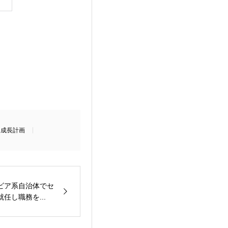
ン成長計画
ビア系自治体でセ
任し職務を...