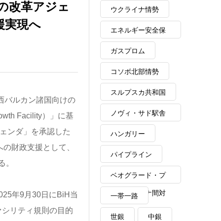
の改革アジェ
ウクライナ情勢
援実現へ
エネルギー安全保
障
ガスプロム
コソボ北部情勢
スルプスカ共和国
よる対西バルカン諸国向けの
ノヴィ・サド駅舎
 Facility）」に基
崩落事故
ジェンダ」を承認した
ハンガリー
Hへの財政支援として、
パイプライン
る。
ベオグラード・プ
リシュティナ間対
5年9月30日にBiH当
一帯一路
ァシリティ規則の目的
話
世銀
中銀