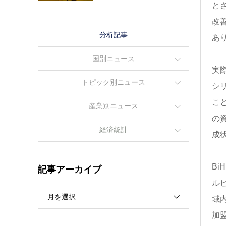
と
改
分析記事
あ
国別ニュース
実
トピック別ニュース
シ
こ
産業別ニュース
の
経済統計
成
B
記事アーカイブ
ル
月を選択
域内
加