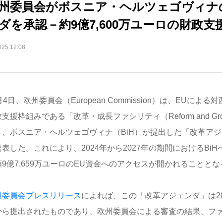
州委員会がボスニア・ヘルツェゴヴィナ
ダを承認－約9億7,600万ユーロの財政支
025.12.08
月4日、欧州委員会（European Commission）は、EUに
支援枠組みである「改革・成長ファシリティ（Reform and Growth
き、ボスニア・ヘルツェゴヴィナ（BiH）が提出した「改革ア
発表した。これにより、2024年から2027年の期間におけるBi
額9億7,659万ユーロのEU資金へのアクセスが開かれることとな
州委員会プレスリリース
によれば、この「改革アジェンダ」は202
から提出されたものであり、欧州委員会による審査の結果、フ