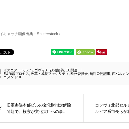
イキャッチ画像出典：Shutterstock）
ボスニア・ヘルツェゴヴィナ
,
政治情勢
,
EU関連
EU加盟プロセス
,
改革・成長ファシリティ
,
欧州委員会
,
無料公開記事
,
西バルカ
コメント:
0
旧軍参謀本部ビルの文化財指定解除
コソヴォ北部セル
問題で、検察が文化大臣への事...
ルビア系市長らが就