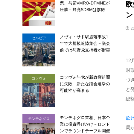
欧
票、与党VMRO-DPMNEが
圧勝－野党SDSMは惨敗
ン
2
ノヴィ・サド駅崩落事故1
セルビア
年で大規模追悼集会－議会
前では与野党支持者が衝突
12
財政
コソヴォ与党が新政権組閣
コソヴォ
づ
に失敗－新たな議会選挙の
と
可能性が高まる
総
モンテネグロ首相、日本企
欧
モンテネグロ
業に投資呼びかけ－ロンド
局
ンでラウンドテーブル開催