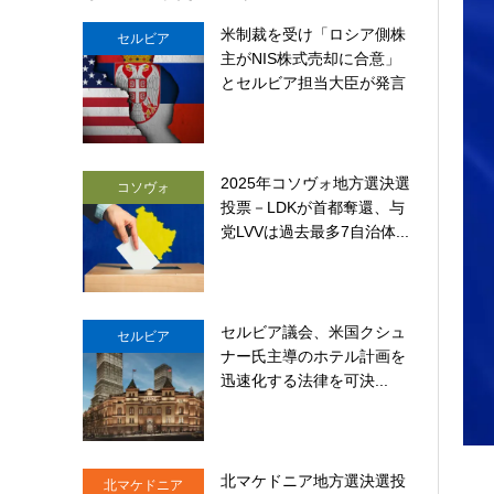
米制裁を受け「ロシア側株
セルビア
主がNIS株式売却に合意」
とセルビア担当大臣が発言
2025年コソヴォ地方選決選
コソヴォ
投票－LDKが首都奪還、与
党LVVは過去最多7自治体...
セルビア議会、米国クシュ
セルビア
ナー氏主導のホテル計画を
迅速化する法律を可決...
北マケドニア地方選決選投
北マケドニア