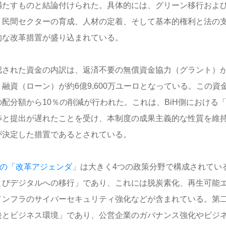
満たすものと結論付けられた。具体的には、グリーン移行およ
、民間セクターの育成、人材の定着、そして基本的権利と法の
的な改革措置が盛り込まれている。
認された資金の内訳は、返済不要の無償資金協力（グラント）が約2
、融資（ローン）が約6億9,600万ユーロとなっている。この資
の配分額から10％の削減が行われた。これは、BiH側における
渉と提出が遅れたことを受け、本制度の成果主義的な性質を維
が決定した措置であるとされている。
iHの「改革アジェンダ」
は大きく4つの政策分野で構成されてい
よびデジタルへの移行」であり、これには脱炭素化、再生可能
インフラのサイバーセキュリティ強化などが含まれている。第
発とビジネス環境」であり、公営企業のガバナンス強化やビジ