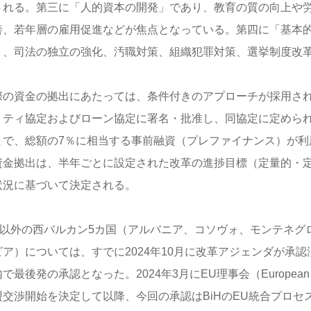
される。第三に「人的資本の開発」であり、教育の質の向上や
善、若年層の雇用促進などが焦点となっている。第四に「基本
り、司法の独立の強化、汚職対策、組織犯罪対策、選挙制度改
際の資金の拠出にあたっては、条件付きのアプローチが採用され
リティ協定およびローン協定に署名・批准し、同協定に定めら
とで、総額の7％に相当する事前融資（プレファイナンス）が利
資金拠出は、半年ごとに設定された改革の進捗目標（定量的・
状況に基づいて決定される。
iH以外の西バルカン5カ国（アルバニア、コソヴォ、モンテネグ
ビア）については、すでに2024年10月に改革アジェンダが承認
で最後発の承認となった。2024年3月にEU理事会（European 
盟交渉開始を決定して以降、今回の承認はBiHのEU統合プロセ