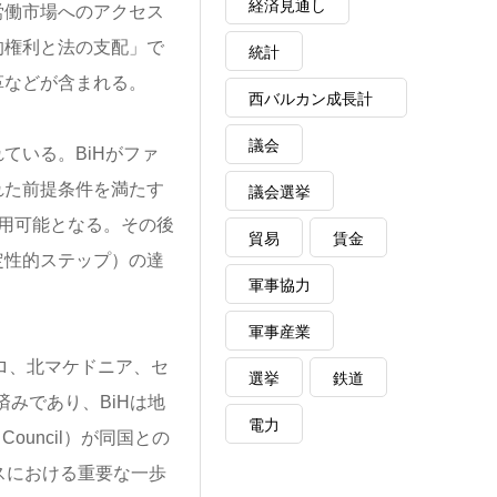
経済見通し
労働市場へのアクセス
的権利と法の支配」で
統計
革などが含まれる。
西バルカン成長計
画
議会
ている。BiHがファ
れた前提条件を満たす
議会選挙
用可能となる。その後
貿易
賃金
定性的ステップ）の達
軍事協力
軍事産業
ロ、北マケドニア、セ
選挙
鉄道
済みであり、BiHは地
電力
Council）が同国との
スにおける重要な一歩