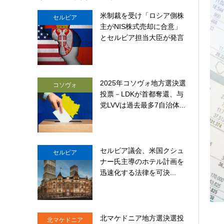
米制裁を受け「ロシア側株
セルビア
主がNIS株式売却に合意」
とセルビア担当大臣が発言
2025年コソヴォ地方選決選
コソヴォ
投票－LDKが首都奪還、与
党LVVは過去最多7自治体...
セルビア議会、米国クシュ
セルビア
ナー氏主導のホテル計画を
迅速化する法律を可決...
北マケドニア地方選決選投
北マケドニア