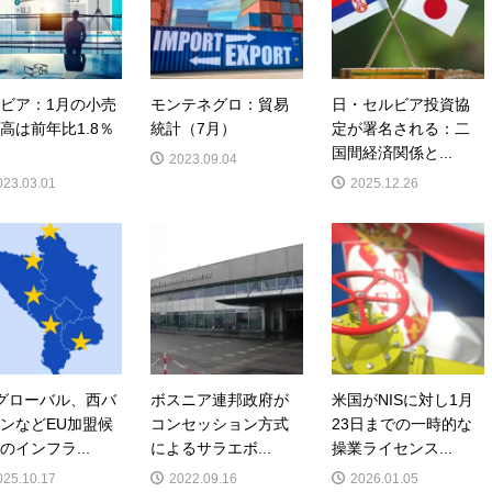
ビア：1月の小売
モンテネグロ：貿易
日・セルビア投資協
高は前年比1.8％
統計（7月）
定が署名される：二
国間経済関係と...
2023.09.04
023.03.01
2025.12.26
Bグローバル、西バ
ボスニア連邦政府が
米国がNISに対し1月
ンなどEU加盟候
コンセッション方式
23日までの一時的な
のインフラ...
によるサラエボ...
操業ライセンス...
025.10.17
2022.09.16
2026.01.05