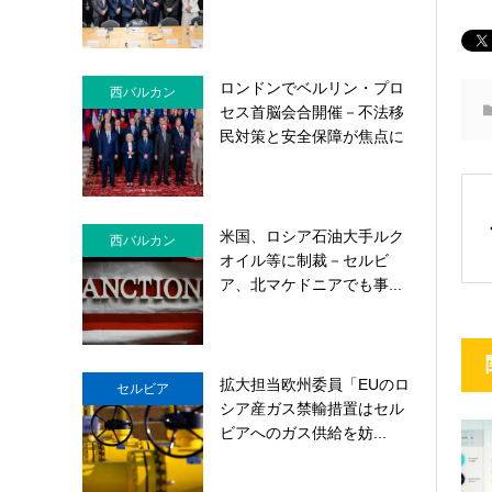
ロンドンでベルリン・プロ
西バルカン
セス首脳会合開催－不法移
民対策と安全保障が焦点に
米国、ロシア石油大手ルク
西バルカン
オイル等に制裁－セルビ
ア、北マケドニアでも事...
拡大担当欧州委員「EUのロ
セルビア
シア産ガス禁輸措置はセル
ビアへのガス供給を妨...