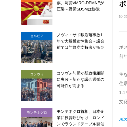
ボ
票、与党VMRO-DPMNEが
圧勝－野党SDSMは惨敗
2
ノヴィ・サド駅崩落事故1
セルビア
年で大規模追悼集会－議会
ボ
前では与野党支持者が衝突
前
コソヴォ与党が新政権組閣
主
コソヴォ
に失敗－新たな議会選挙の
住居
可能性が高まる
1.
文
モンテネグロ首相、日本企
モンテネグロ
業に投資呼びかけ－ロンド
ボス
ンでラウンドテーブル開催