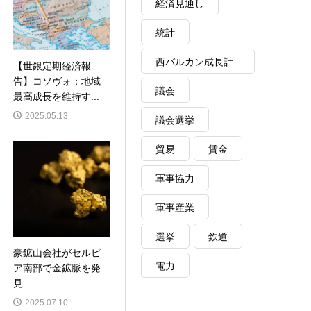
経済見通し
統計
西バルカン成長計
【世銀定期経済報
告】コソヴォ：地域
画
議会
最高成長を維持す...
2025.05.13
議会選挙
貿易
賃金
軍事協力
軍事産業
選挙
鉄道
豪鉱山会社がセルビ
電力
ア南部で金鉱脈を発
見
2025.07.10