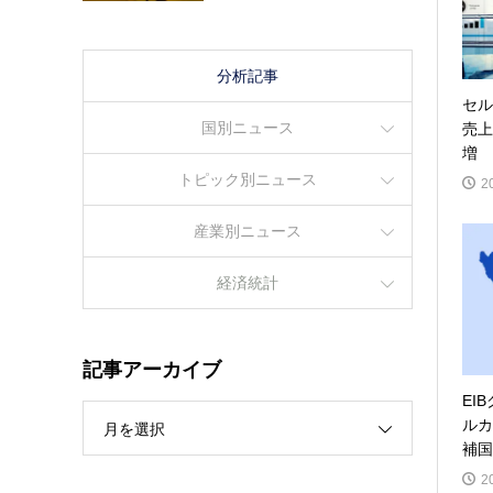
分析記事
セル
国別ニュース
売上
増
トピック別ニュース
2
産業別ニュース
経済統計
記事アーカイブ
EI
ルカ
月を選択
補国
2