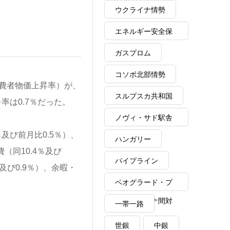
ウクライナ情勢
エネルギー安全保
障
ガスプロム
コソボ北部情勢
費者物価上昇率）が、
スルプスカ共和国
率は0.7％だった。
ノヴィ・サド駅舎
及び前月比0.5％）、
崩落事故
ハンガリー
（同10.4％及び
パイプライン
％及び0.9％）、余暇・
ベオグラード・プ
リシュティナ間対
一帯一路
話
世銀
中銀