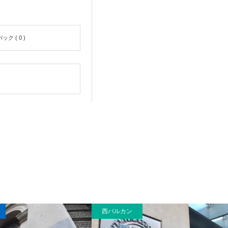
ク ( 0 )
西バルカン