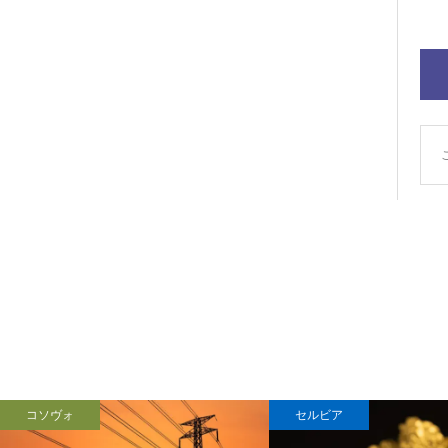
コソヴォ
セルビア