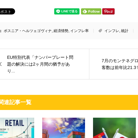
ボスニア・ヘルツェゴヴィナ
,
経済情勢
,
インフレ率
インフレ
,
統計
EU特別代表「ナンバープレート問
7月のモンテネグ
題の解決には2ヶ月間の猶予があ
客数は前年比21.3
り...
関連記事一覧