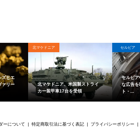
北マケドニア
セルビア
シズとエ
セルビア
北マケドニア、米国製ストライ
ヴァリー
な広告を
カー装甲車17台を受領
ト・...
ダーについて
特定商取引法に基づく表記
プライバシーポリシー