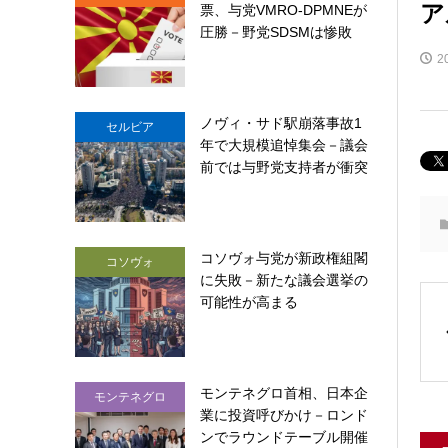
ア
票、与党VMRO-DPMNEが
圧勝－野党SDSMは惨敗
2
ノヴィ・サド駅崩落事故1
セルビア
年で大規模追悼集会－議会
前では与野党支持者が衝突
コソヴォ与党が新政権組閣
コソヴォ
に失敗－新たな議会選挙の
可能性が高まる
モンテネグロ首相、日本企
モンテネグロ
業に投資呼びかけ－ロンド
ンでラウンドテーブル開催