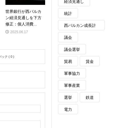
経済見通し
世界銀行が西バルカ
統計
ン経済見通しを下方
修正：個人消費...
西バルカン成長計
2025.06.17
画
議会
議会選挙
ク ( 0 )
貿易
賃金
軍事協力
軍事産業
選挙
鉄道
電力