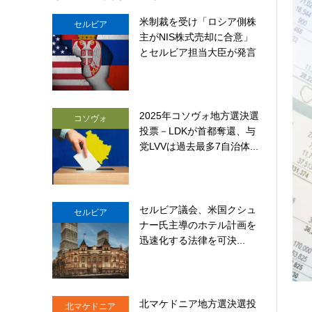
米制裁を受け「ロシア側株
セルビア
主がNIS株式売却に合意」
とセルビア担当大臣が発言
2025年コソヴォ地方選決選
コソヴォ
投票－LDKが首都奪還、与
党LVVは過去最多7自治体...
セルビア議会、米国クシュ
セルビア
ナー氏主導のホテル計画を
迅速化する法律を可決...
北マケドニア地方選決選投
北マケドニア