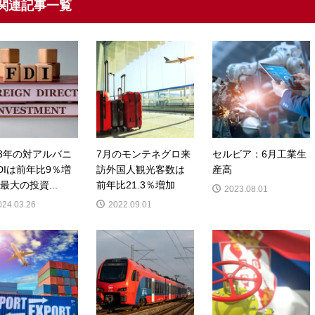
関連記事一覧
23年の対アルバニ
7月のモンテネグロ来
セルビア：6月工業生
DIは前年比9％増
訪外国人観光客数は
産高
最大の投資...
前年比21.3％増加
2023.08.01
024.03.26
2022.09.01