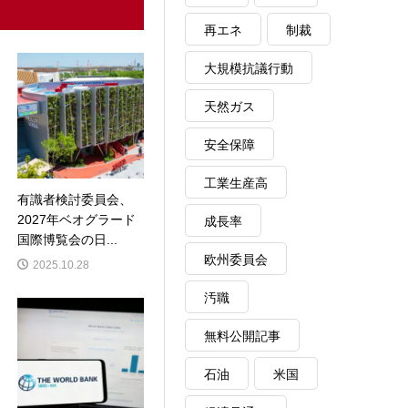
再エネ
制裁
大規模抗議行動
天然ガス
安全保障
工業生産高
有識者検討委員会、
2027年ベオグラード
成長率
国際博覧会の日...
欧州委員会
2025.10.28
汚職
無料公開記事
石油
米国