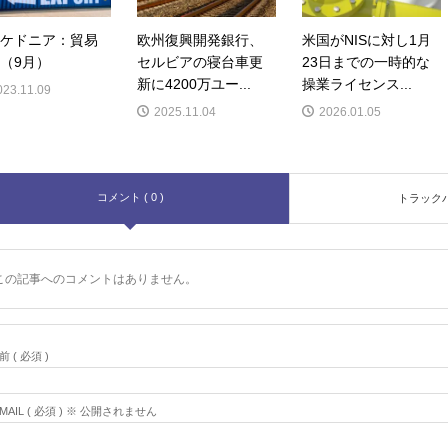
ケドニア：貿易
欧州復興開発銀行、
米国がNISに対し1月
（9月）
セルビアの寝台車更
23日までの一時的な
新に4200万ユー...
操業ライセンス...
023.11.09
2025.11.04
2026.01.05
コメント ( 0 )
トラックバッ
この記事へのコメントはありません。
前 ( 必須 )
-MAIL ( 必須 ) ※ 公開されません