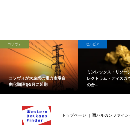
コソヴォ
セルビア
ミンレックス・リソー
コソヴォが大企業の電力市場自
レクトラム・ディスカ
由化期限を5月に延期
の合...
トップページ
西バルカンファイン