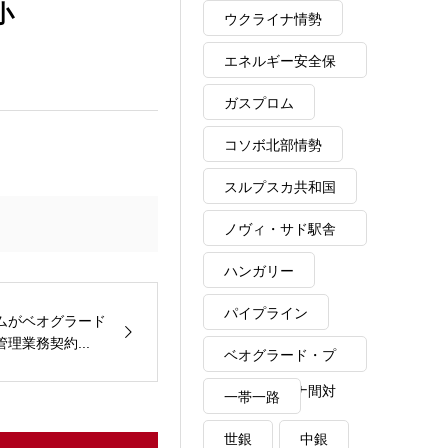
小
ウクライナ情勢
エネルギー安全保
障
ガスプロム
コソボ北部情勢
スルプスカ共和国
ノヴィ・サド駅舎
崩落事故
ハンガリー
パイプライン
ムがベオグラード
理業務契約...
ベオグラード・プ
リシュティナ間対
一帯一路
話
世銀
中銀