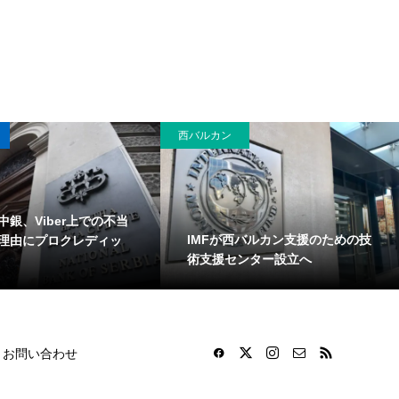
西バルカン
中銀、Viber上での不当
IMFが西バルカン支援のための技
理由にプロクレディッ
術支援センター設立へ
お問い合わせ