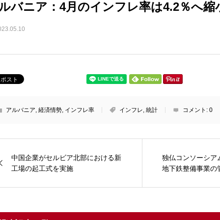
ルバニア：4月のインフレ率は4.2％へ縮
023.05.10
アルバニア
,
経済情勢
,
インフレ率
インフレ
,
統計
コメント:
0
中国企業がセルビア北部における新
独仏コンソーシア
工場の起工式を実施
地下鉄整備事業の管