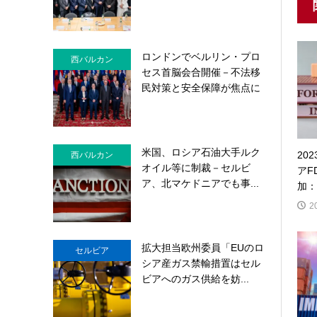
ロンドンでベルリン・プロ
西バルカン
セス首脳会合開催－不法移
民対策と安全保障が焦点に
米国、ロシア石油大手ルク
20
西バルカン
オイル等に制裁－セルビ
アF
ア、北マケドニアでも事...
加：
2
拡大担当欧州委員「EUのロ
セルビア
シア産ガス禁輸措置はセル
ビアへのガス供給を妨...