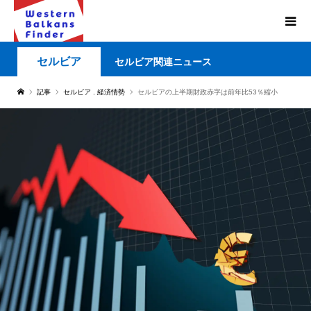
セルビア
セルビア関連ニュース
記事
セルビア
,
経済情勢
セルビアの上半期財政赤字は前年比53％縮小