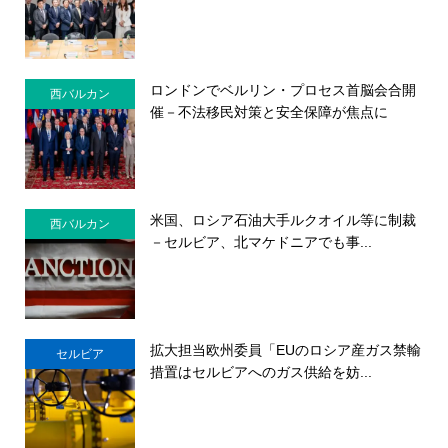
ロンドンでベルリン・プロセス首脳会合開
西バルカン
催－不法移民対策と安全保障が焦点に
米国、ロシア石油大手ルクオイル等に制裁
西バルカン
－セルビア、北マケドニアでも事...
拡大担当欧州委員「EUのロシア産ガス禁輸
セルビア
措置はセルビアへのガス供給を妨...