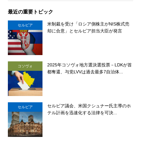
最近の重要トピック
米制裁を受け「ロシア側株主がNIS株式売
セルビア
却に合意」とセルビア担当大臣が発言
2025年コソヴォ地方選決選投票－LDKが首
コソヴォ
都奪還、与党LVVは過去最多7自治体...
セルビア議会、米国クシュナー氏主導のホ
セルビア
テル計画を迅速化する法律を可決...