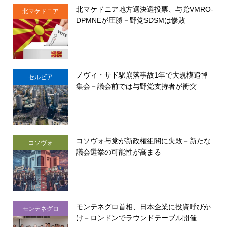
北マケドニア地方選決選投票、与党VMRO-
北マケドニア
DPMNEが圧勝－野党SDSMは惨敗
ノヴィ・サド駅崩落事故1年で大規模追悼
セルビア
集会－議会前では与野党支持者が衝突
コソヴォ与党が新政権組閣に失敗－新たな
コソヴォ
議会選挙の可能性が高まる
モンテネグロ首相、日本企業に投資呼びか
モンテネグロ
け－ロンドンでラウンドテーブル開催