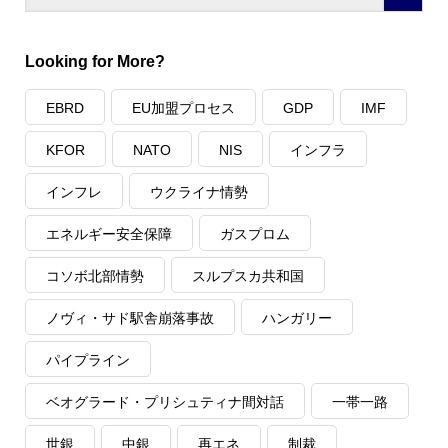
Looking for More?
EBRD
EU加盟プロセス
GDP
IMF
KFOR
NATO
NIS
インフラ
インフレ
ウクライナ情勢
エネルギー安全保障
ガスプロム
コソボ北部情勢
スルプスカ共和国
ノヴィ・サド駅舎崩落事故
ハンガリー
パイプライン
ベオグラード・プリシュティナ間対話
一帯一路
世銀
中銀
再エネ
制裁