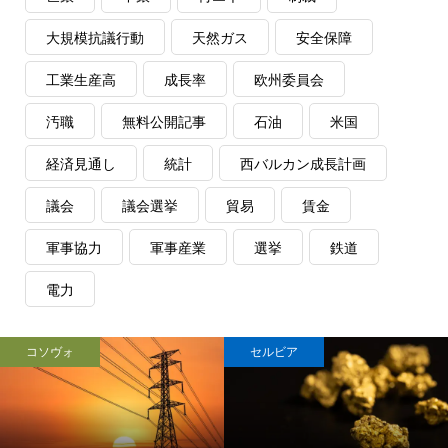
大規模抗議行動
天然ガス
安全保障
工業生産高
成長率
欧州委員会
汚職
無料公開記事
石油
米国
経済見通し
統計
西バルカン成長計画
議会
議会選挙
貿易
賃金
軍事協力
軍事産業
選挙
鉄道
電力
コソヴォ
セルビア