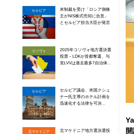
米制裁を受け「ロシア側株
セルビア
主がNIS株式売却に合意」
とセルビア担当大臣が発言
2025年コソヴォ地方選決選
コソヴォ
投票－LDKが首都奪還、与
党LVVは過去最多7自治体...
セルビア議会、米国クシュ
セルビア
ナー氏主導のホテル計画を
迅速化する法律を可決...
Y
開
北マケドニア地方選決選投
北マケドニア