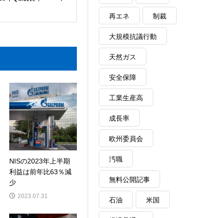
再エネ
制裁
大規模抗議行動
天然ガス
安全保障
工業生産高
成長率
欧州委員会
汚職
NISの2023年上半期
利益は前年比63％減
無料公開記事
少
2023.07.31
石油
米国