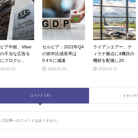
ビア中銀、Viber
セルビア：2022年Q4
ライアンエアー、テ
の不当な広告を
の前年比成長率は
ィラナ拠点に4機目の
にプロクレ...
0.4％に減速
機材を配備し20...
026.03.25
2023.03.03
2026.01.21
コメント ( 0 )
トラックバッ
この記事へのコメントはありません。