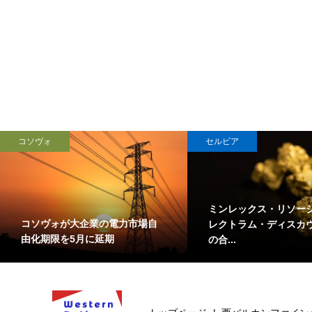
コソヴォ
セルビア
ミンレックス・リソー
コソヴォが大企業の電力市場自
レクトラム・ディスカ
由化期限を5月に延期
の合...