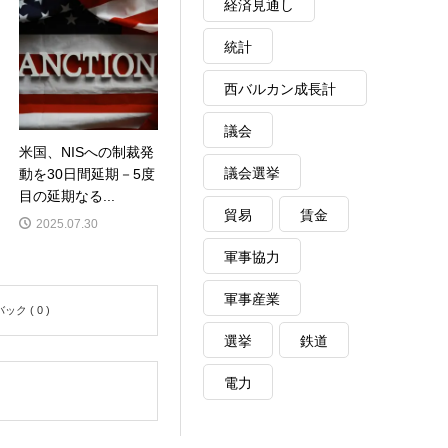
経済見通し
統計
西バルカン成長計
画
議会
米国、NISへの制裁発
議会選挙
動を30日間延期－5度
目の延期なる...
貿易
賃金
2025.07.30
軍事協力
軍事産業
ク ( 0 )
選挙
鉄道
電力