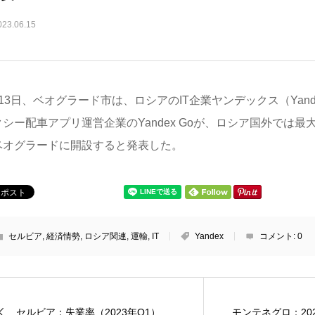
023.06.15
13日、ベオグラード市は、ロシアのIT企業ヤンデックス（Yan
クシー配車アプリ運営企業のYandex Goが、ロシア国外では
ベオグラードに開設すると発表した。
セルビア
,
経済情勢
,
ロシア関連
,
運輸
,
IT
Yandex
コメント:
0
セルビア：失業率（2023年Q1）
モンテネグロ：20