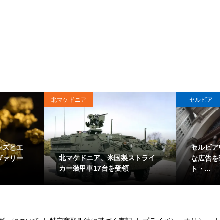
北マケドニア
セルビア
シズとエ
セルビア
北マケドニア、米国製ストライ
ヴァリー
な広告を
カー装甲車17台を受領
ト・...