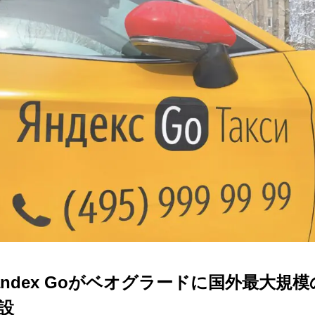
andex Goがベオグラードに国外最大規
設