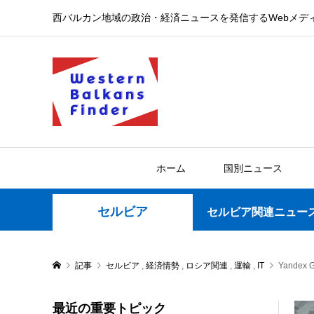
西バルカン地域の政治・経済ニュースを発信するWebメデ
ホーム
国別ニュース
セルビア
セルビア関連ニュー
記事
セルビア
,
経済情勢
,
ロシア関連
,
運輸
,
IT
Yand
最近の重要トピック