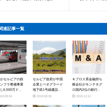
関連記事一覧
がセルビアの鉄
セルビア政府が中国
キプロス系金融持ち
ンフラ整備事業
企業とベオグラード
株会社がモンテネグ
6,500万ド...
地下鉄1号線建設...
ロ国内2位の銀行...
024.09.04
2024.08.30
2024.12.11