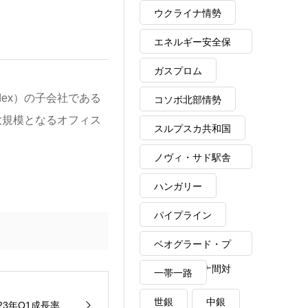
ウクライナ情勢
エネルギー安全保
障
ガスプロム
dex）の子会社である
コソボ北部情勢
最大規模となるオフィス
スルプスカ共和国
ノヴィ・サド駅舎
崩落事故
ハンガリー
パイプライン
ベオグラード・プ
リシュティナ間対
一帯一路
話
世銀
中銀
23年Q1成長率