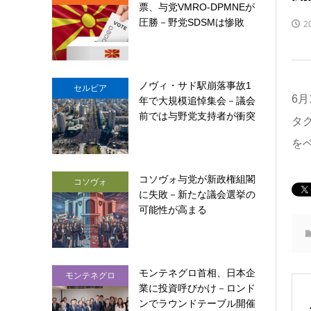
票、与党VMRO-DPMNEが
圧勝－野党SDSMは惨敗
2
ノヴィ・サド駅崩落事故1
セルビア
6月
年で大規模追悼集会－議会
前では与野党支持者が衝突
タ
を
コソヴォ与党が新政権組閣
コソヴォ
に失敗－新たな議会選挙の
可能性が高まる
モンテネグロ首相、日本企
モンテネグロ
業に投資呼びかけ－ロンド
ンでラウンドテーブル開催