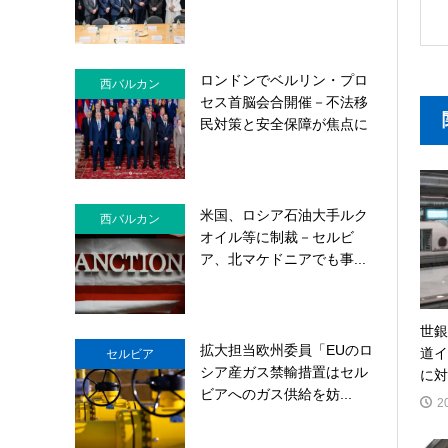
ロンドンでベルリン・プロ
西バルカン
セス首脳会合開催－不法移
民対策と安全保障が焦点に
米国、ロシア石油大手ルク
西バルカン
オイル等に制裁－セルビ
ア、北マケドニアでも事...
世銀
拡大担当欧州委員「EUのロ
道イ
セルビア
シア産ガス禁輸措置はセル
に対し
ビアへのガス供給を妨...
2