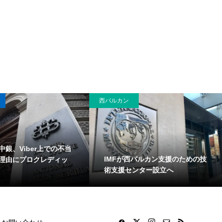
西バルカン
中銀、Viber上での不当
IMFが西バルカン支援のための技
理由にプロクレディッ
術支援センター設立へ