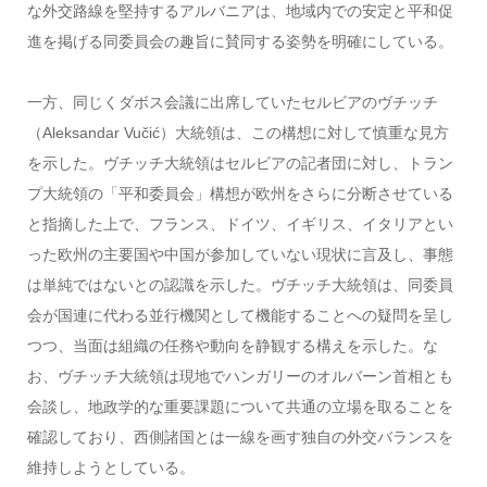
な外交路線を堅持するアルバニアは、地域内での安定と平和促
進を掲げる同委員会の趣旨に賛同する姿勢を明確にしている。
一方、同じくダボス会議に出席していたセルビアのヴチッチ
（Aleksandar Vučić）大統領は、この構想に対して慎重な見方
を示した。ヴチッチ大統領はセルビアの記者団に対し、トラン
プ大統領の「平和委員会」構想が欧州をさらに分断させている
と指摘した上で、フランス、ドイツ、イギリス、イタリアとい
った欧州の主要国や中国が参加していない現状に言及し、事態
は単純ではないとの認識を示した。ヴチッチ大統領は、同委員
会が国連に代わる並行機関として機能することへの疑問を呈し
つつ、当面は組織の任務や動向を静観する構えを示した。な
お、ヴチッチ大統領は現地でハンガリーのオルバーン首相とも
会談し、地政学的な重要課題について共通の立場を取ることを
確認しており、西側諸国とは一線を画す独自の外交バランスを
維持しようとしている。