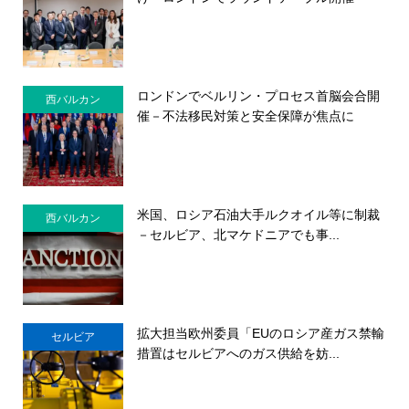
ロンドンでベルリン・プロセス首脳会合開
西バルカン
催－不法移民対策と安全保障が焦点に
米国、ロシア石油大手ルクオイル等に制裁
西バルカン
－セルビア、北マケドニアでも事...
拡大担当欧州委員「EUのロシア産ガス禁輸
セルビア
措置はセルビアへのガス供給を妨...