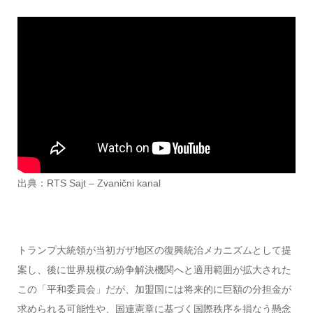
出典：RTS Sajt – Zvanični kanal
トランプ大統領が当初ガザ地区の復興統治メカニズムとして提
案し、後に世界規模の紛争解決機関へと適用範囲が拡大された
この「平和委員会」だが、加盟国には将来的に巨額の分担金が
求められる可能性や、国連憲章に基づく国際秩序を損なう懸念