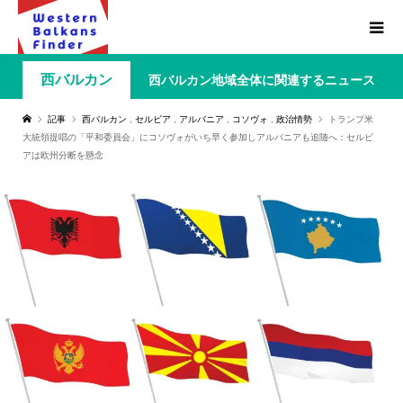
西バルカン
西バルカン地域全体に関連するニュース
記事
西バルカン
,
セルビア
,
アルバニア
,
コソヴォ
,
政治情勢
トランプ米
大統領提唱の「平和委員会」にコソヴォがいち早く参加しアルバニアも追随へ：セルビ
アは欧州分断を懸念