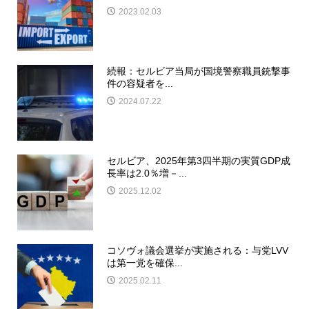
2023.02.03
続報：セルビア当局が国境警察職員銃撃事
件の容疑者を...
2024.07.22
セルビア、2025年第3四半期の実質GDP成
長率は2.0％増－...
2025.12.02
コソヴォ議会選挙が実施される：与党LVV
は第一党を確保...
2025.02.11