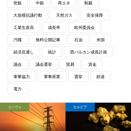
世銀
中銀
再エネ
制裁
大規模抗議行動
天然ガス
安全保障
工業生産高
成長率
欧州委員会
汚職
無料公開記事
石油
米国
経済見通し
統計
西バルカン成長計画
議会
議会選挙
貿易
賃金
軍事協力
軍事産業
選挙
鉄道
電力
コソヴォ
セルビア