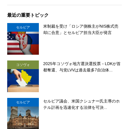
最近の重要トピック
米制裁を受け「ロシア側株主がNIS株式売
セルビア
却に合意」とセルビア担当大臣が発言
2025年コソヴォ地方選決選投票－LDKが首
コソヴォ
都奪還、与党LVVは過去最多7自治体...
セルビア議会、米国クシュナー氏主導のホ
セルビア
テル計画を迅速化する法律を可決...