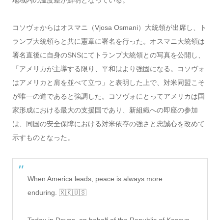
コソヴォからはオスマニ（Vjosa Osmani）大統領が出席し、ト
ランプ大統領らと共に憲章に署名を行った。オスマニ大統領は
署名直後に自身のSNSにてトランプ大統領との写真を公開し、
「アメリカが主導する限り、平和はより強固になる。コソヴォ
はアメリカと肩を並べて立つ」と表明した上で、対米同盟こそ
が唯一の道であると強調した。コソヴォにとってアメリカは国
家形成における最大の支援国であり、新組織への即座の参加
は、同国の安全保障における対米依存の強さと忠誠心を改めて
示すものとなった。
When America leads, peace is always more
enduring. 🇽🇰🇺🇸
Today in Davos, on behalf of the Republic of Kosovo,