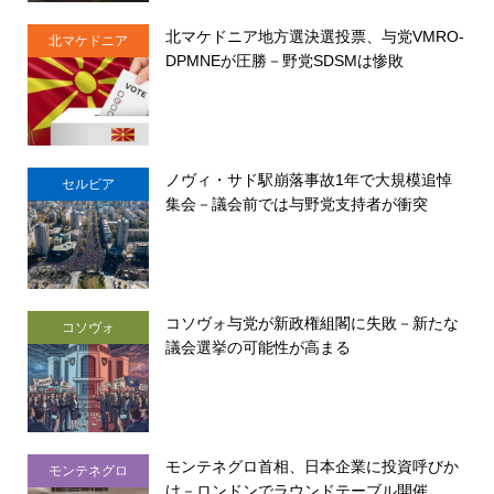
北マケドニア地方選決選投票、与党VMRO-
北マケドニア
DPMNEが圧勝－野党SDSMは惨敗
ノヴィ・サド駅崩落事故1年で大規模追悼
セルビア
集会－議会前では与野党支持者が衝突
コソヴォ与党が新政権組閣に失敗－新たな
コソヴォ
議会選挙の可能性が高まる
モンテネグロ首相、日本企業に投資呼びか
モンテネグロ
け－ロンドンでラウンドテーブル開催