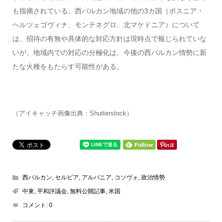
も指摘されている。西バルカン地域の他の3カ国（ボスニア・
ヘルツェゴヴィナ、モンテネグロ、北マケドニア）について
は、招待の有無や具体的な対応方針は現時点で報じられていな
いが、地域内での対応の分極化は、今後の西バルカン情勢に新
たな火種をもたらす可能性がある。
（アイキャッチ画像出典：Shutterstock）
西バルカン
,
セルビア
,
アルバニア
,
コソヴォ
,
政治情勢
中東
,
平和評議会
,
無料公開記事
,
米国
コメント:
0