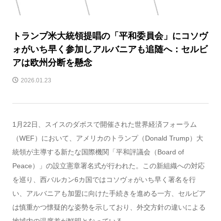
トランプ米大統領提唱の「平和委員会」にコソヴ
ォがいち早く参加しアルバニアも追随へ：セルビ
アは欧州分断を懸念
2026.01.23
1月22日、スイスのダボスで開催された世界経済フォーラム
（WEF）において、アメリカのトランプ（Donald Trump）大
統領が主導する新たな国際機関「平和評議会（Board of
Peace）」の設立憲章署名式が行われた。この新組織への対応
を巡り、西バルカン6カ国ではコソヴォがいち早く署名を行
い、アルバニアも加盟に向けた手続きを進める一方、セルビア
は慎重かつ懐疑的な姿勢を示しており、外交方針の違いによる
地域内の温度差が鮮明となっている。