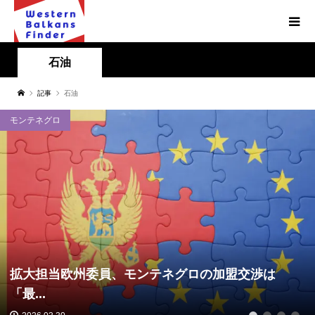
石油
記事
石油
モンテネグロ
拡大担当欧州委員、モンテネグロの加盟交渉は
「最...