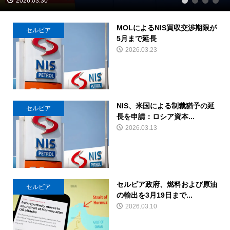
2026.03.30
1
2
3
4
MOLによるNIS買収交渉期限が
セルビア
5月まで延長
2026.03.23
NIS、米国による制裁猶予の延
セルビア
長を申請：ロシア資本...
2026.03.13
セルビア政府、燃料および原油
セルビア
の輸出を3月19日まで...
2026.03.10