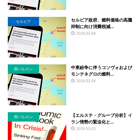
セルビア政府、燃料価格の高騰
セルビア
抑制に向け消費税減...
2026.03.09
中東紛争に伴うコソヴォおよび
西バルカン
モンテネグロの燃料...
2026.03.04
【エルステ・グループ分析】イ
西バルカン
ラン情勢の緊迫化と...
2026.03.03