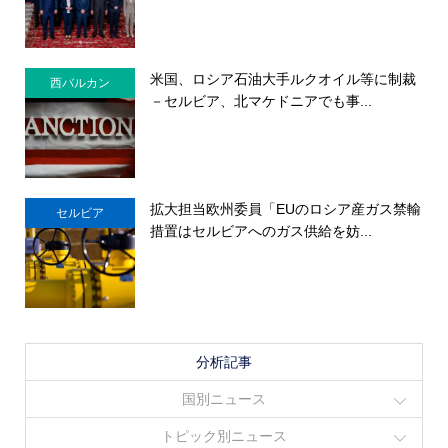
米国、ロシア石油大手ルクオイル等に制裁
西バルカン
－セルビア、北マケドニアでも事...
拡大担当欧州委員「EUのロシア産ガス禁輸
セルビア
措置はセルビアへのガス供給を妨...
分析記事
国別ニュース
トピック別ニュース