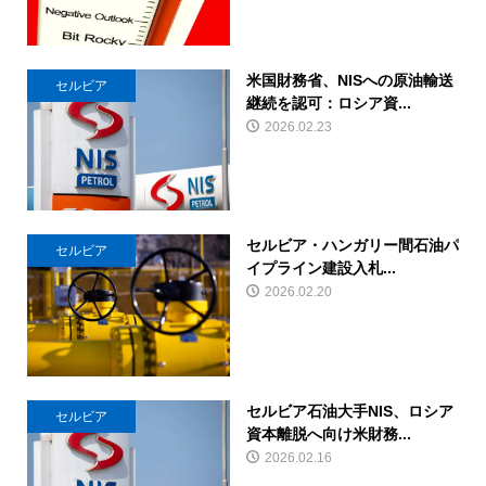
米国財務省、NISへの原油輸送
セルビア
継続を認可：ロシア資...
2026.02.23
セルビア・ハンガリー間石油パ
セルビア
イプライン建設入札...
2026.02.20
セルビア石油大手NIS、ロシア
セルビア
資本離脱へ向け米財務...
2026.02.16