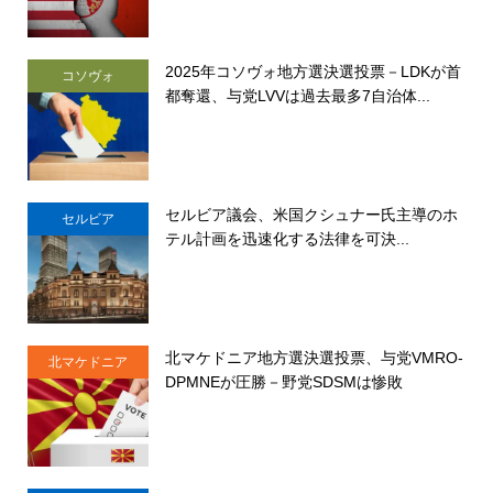
2025年コソヴォ地方選決選投票－LDKが首
コソヴォ
都奪還、与党LVVは過去最多7自治体...
セルビア議会、米国クシュナー氏主導のホ
セルビア
テル計画を迅速化する法律を可決...
北マケドニア地方選決選投票、与党VMRO-
北マケドニア
DPMNEが圧勝－野党SDSMは惨敗