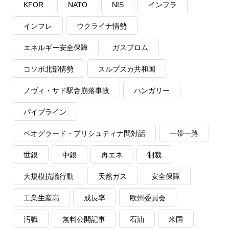
KFOR
NATO
NIS
インフラ
インフレ
ウクライナ情勢
エネルギー安全保障
ガスプロム
コソボ北部情勢
スルプスカ共和国
ノヴィ・サド駅舎崩落事故
ハンガリー
パイプライン
ベオグラード・プリシュティナ間対話
一帯一路
世銀
中銀
再エネ
制裁
大規模抗議行動
天然ガス
安全保障
工業生産高
成長率
欧州委員会
汚職
無料公開記事
石油
米国