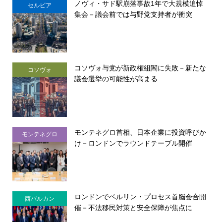
ノヴィ・サド駅崩落事故1年で大規模追悼
セルビア
集会－議会前では与野党支持者が衝突
コソヴォ与党が新政権組閣に失敗－新たな
コソヴォ
議会選挙の可能性が高まる
モンテネグロ首相、日本企業に投資呼びか
モンテネグロ
け－ロンドンでラウンドテーブル開催
ロンドンでベルリン・プロセス首脳会合開
西バルカン
催－不法移民対策と安全保障が焦点に