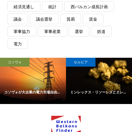
経済見通し
統計
西バルカン成長計画
議会
議会選挙
貿易
賃金
軍事協力
軍事産業
選挙
鉄道
電力
コソヴォ
セルビア
コソヴォが大企業の電力市場自由...
ミンレックス・リソーシズとエレ...