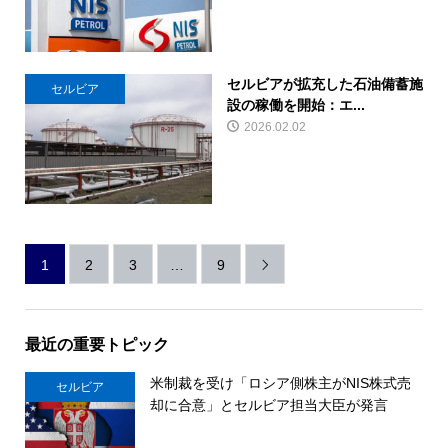
セルビアが拡充した石油備蓄施
セルビア
設の稼働を開始：エ...
2026.02.02
1
2
3
…
9

最近の重要トピック
米制裁を受け「ロシア側株主がNIS株式売
セルビア
却に合意」とセルビア担当大臣が発言