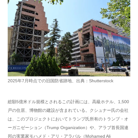
2025年7月時点での旧国防省跡地、出典：Shutterstock
総額5億米ドル規模とされるこの計画には、高級ホテル、1,500
戸の住居、博物館の建設が含まれている。クシュナー氏の会社
は、このプロジェクトにおいてトランプ氏所有のトランプ・オ
ーガニゼーション（Trump Organization）や、アラブ首長国連
邦の実業家モハメド・アリ・アラバル（Mohamed Ali