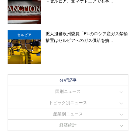
－セルビア、北マケドニアでも事...
拡大担当欧州委員「EUのロシア産ガス禁輸
セルビア
措置はセルビアへのガス供給を妨...
分析記事
国別ニュース
トピック別ニュース
産業別ニュース
経済統計