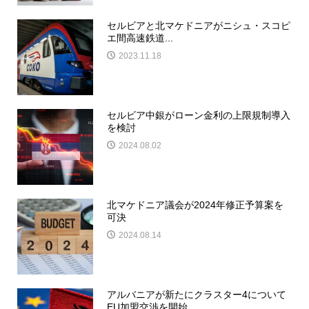
セルビアと北マケドニアがニシュ・スコピ
エ間高速鉄道...
2023.11.18
セルビア中銀がローン金利の上限規制導入
を検討
2024.08.02
北マケドニア議会が2024年修正予算案を
可決
2024.08.14
アルバニアが新たにクラスター4について
EU加盟交渉を開始