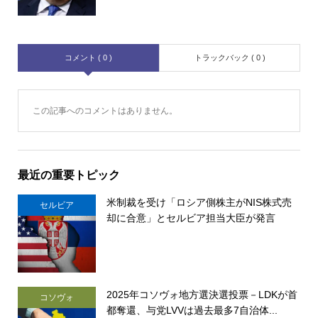
コメント ( 0 )
トラックバック ( 0 )
この記事へのコメントはありません。
最近の重要トピック
米制裁を受け「ロシア側株主がNIS株式売
セルビア
却に合意」とセルビア担当大臣が発言
2025年コソヴォ地方選決選投票－LDKが首
コソヴォ
都奪還、与党LVVは過去最多7自治体...