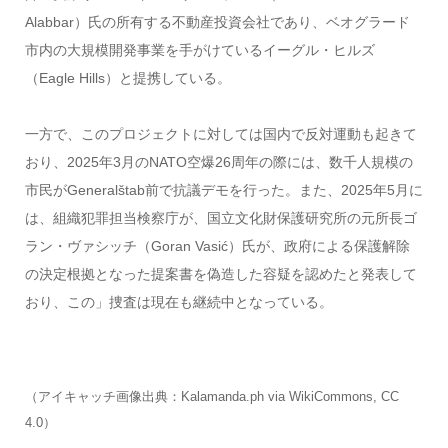
Alabbar）氏の所有する不動産投資会社であり、ベオグラード
市内の大規模開発事業を手がけているイーグル・ヒルズ
（Eagle Hills）と提携している。
一方で、このプロジェクトに対しては国内で反対運動も起きて
おり、2025年3月のNATO空爆26周年の際には、数千人規模の
市民がGeneralštab前で抗議デモを行った。また、2025年5月に
は、組織犯罪担当検察庁が、国立文化財保護研究所の元所長ゴ
ラン・ヴァシッチ（Goran Vasić）氏が、政府による保護解除
の決定根拠となった提案書を偽造した容疑を認めたと発表して
おり、この」捜査は現在も継続中となっている。
（アイキャッチ画像出典：Kalamanda.ph via WikiCommons, CC
4.0）