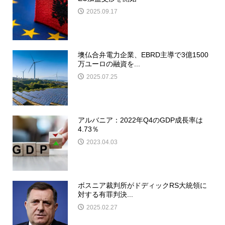
2025.09.17
墺仏合弁電力企業、EBRD主導で3億1500
万ユーロの融資を...
2025.07.25
アルバニア：2022年Q4のGDP成長率は
4.73％
2023.04.03
ボスニア裁判所がドディックRS大統領に
対する有罪判決...
2025.02.27