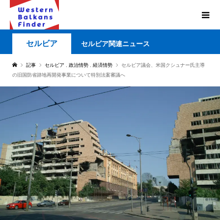
セルビア
セルビア関連ニュース
記事
セルビア
,
政治情勢
,
経済情勢
セルビア議会、米国クシュナー氏主導
の旧国防省跡地再開発事業について特別法案審議へ