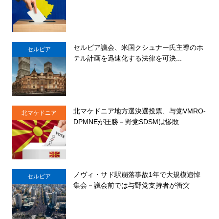
セルビア議会、米国クシュナー氏主導のホ
セルビア
テル計画を迅速化する法律を可決...
北マケドニア地方選決選投票、与党VMRO-
北マケドニア
DPMNEが圧勝－野党SDSMは惨敗
ノヴィ・サド駅崩落事故1年で大規模追悼
セルビア
集会－議会前では与野党支持者が衝突