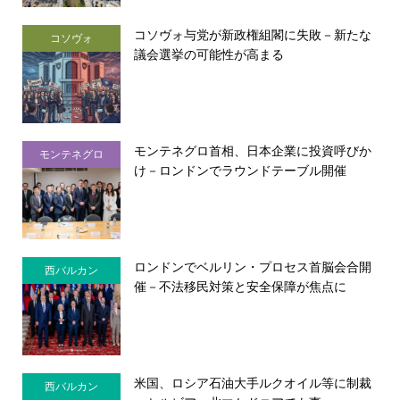
コソヴォ与党が新政権組閣に失敗－新たな
コソヴォ
議会選挙の可能性が高まる
モンテネグロ首相、日本企業に投資呼びか
モンテネグロ
け－ロンドンでラウンドテーブル開催
ロンドンでベルリン・プロセス首脳会合開
西バルカン
催－不法移民対策と安全保障が焦点に
米国、ロシア石油大手ルクオイル等に制裁
西バルカン