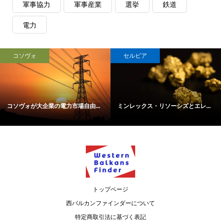
軍事協力
軍事産業
選挙
鉄道
電力
コソヴォ
セルビア
コソヴォが大企業の電力市場自由...
ミンレックス・リソーシズとエレ...
トップページ
西バルカンファインダーについて
特定商取引法に基づく表記