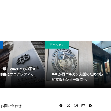
西バルカン
中銀、Viber上での不当
IMFが西バルカン支援のための技
理由にプロクレディッ
術支援センター設立へ
お問い合わせ