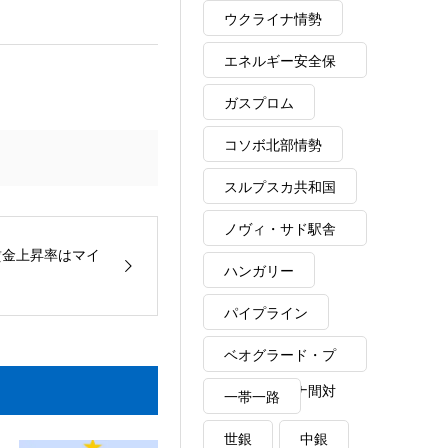
ウクライナ情勢
エネルギー安全保
障
ガスプロム
コソボ北部情勢
スルプスカ共和国
ノヴィ・サド駅舎
賃金上昇率はマイ
崩落事故
ハンガリー
パイプライン
ベオグラード・プ
リシュティナ間対
一帯一路
話
世銀
中銀