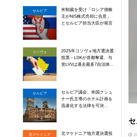
米制裁を受け「ロシア側株
セルビア
主がNIS株式売却に合意」
とセルビア担当大臣が発言
2025年コソヴォ地方選決選
コソヴォ
投票－LDKが首都奪還、与
党LVVは過去最多7自治体...
セルビア議会、米国クシュ
セルビア
ナー氏主導のホテル計画を
迅速化する法律を可決...
セ
北マケドニア地方選決選投
北マケドニア
2