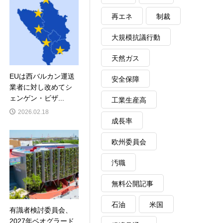
再エネ
制裁
大規模抗議行動
天然ガス
EUは西バルカン運送
安全保障
業者に対し改めてシ
ェンゲン・ビザ...
工業生産高
2026.02.18
成長率
欧州委員会
汚職
無料公開記事
石油
米国
有識者検討委員会、
2027年ベオグラード