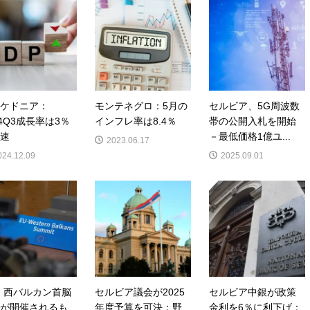
ケドニア：
モンテネグロ：5月の
セルビア、5G周波数
24Q3成長率は3％
インフレ率は8.4％
帯の公開入札を開始
速
－最低価格1億ユ...
2023.06.17
024.12.09
2025.09.01
・西バルカン首脳
セルビア議会が2025
セルビア中銀が政策
が開催されるも
年度予算を可決：野
金利を6％に利下げ：