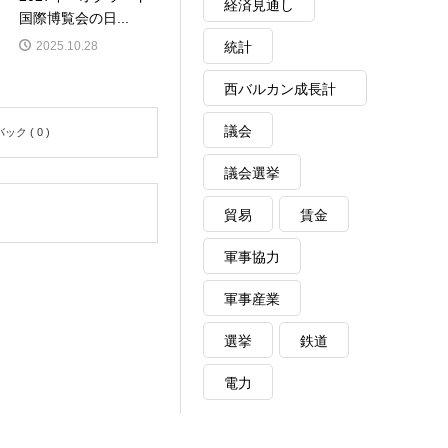
経済見通し
国際博覧会の日...
統計
2025.10.28
西バルカン成長計
画
議会
ク ( 0 )
議会選挙
貿易
賃金
軍事協力
軍事産業
選挙
鉄道
電力