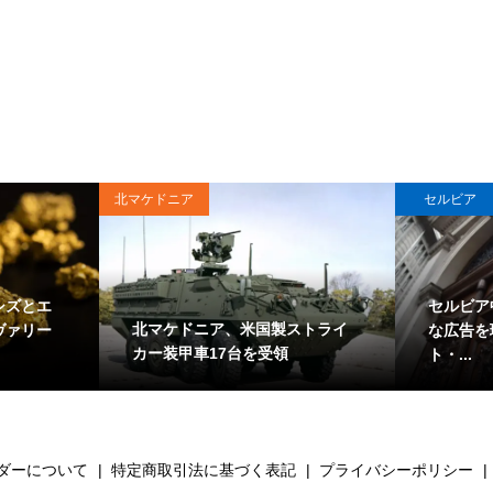
北マケドニア
セルビア
シズとエ
セルビア
北マケドニア、米国製ストライ
ヴァリー
な広告を
カー装甲車17台を受領
ト・...
ダーについて
特定商取引法に基づく表記
プライバシーポリシー