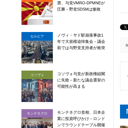
票、与党VMRO-DPMNEが
圧勝－野党SDSMは惨敗
ノヴィ・サド駅崩落事故1
セルビア
年で大規模追悼集会－議会
前では与野党支持者が衝突
コソヴォ与党が新政権組閣
コソヴォ
に失敗－新たな議会選挙の
可能性が高まる
モンテネグロ首相、日本企
モンテネグロ
業に投資呼びかけ－ロンド
ンでラウンドテーブル開催