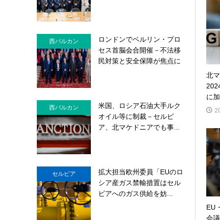
ロンドンでベルリン・プロ
西バルカン
セス首脳会合開催－不法移
民対策と安全保障が焦点に
北マ
20
に加
米国、ロシア石油大手ルク
西バルカン
2
オイル等に制裁－セルビ
ア、北マケドニアでも事...
拡大担当欧州委員「EUのロ
セルビア
シア産ガス禁輸措置はセル
ビアへのガス供給を妨...
EU
会議