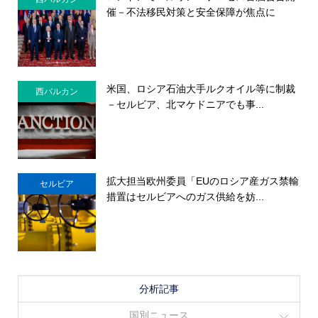
催－不法移民対策と安全保障が焦点に
米国、ロシア石油大手ルクオイル等に制裁
西バルカン
－セルビア、北マケドニアでも事...
拡大担当欧州委員「EUのロシア産ガス禁輸
セルビア
措置はセルビアへのガス供給を妨...
分析記事
国別ニュース