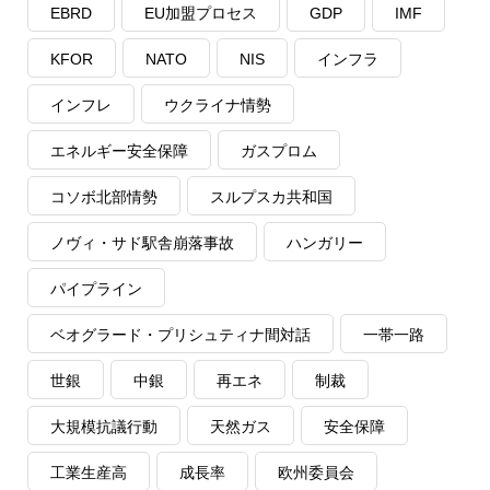
EBRD
EU加盟プロセス
GDP
IMF
KFOR
NATO
NIS
インフラ
インフレ
ウクライナ情勢
エネルギー安全保障
ガスプロム
コソボ北部情勢
スルプスカ共和国
ノヴィ・サド駅舎崩落事故
ハンガリー
パイプライン
ベオグラード・プリシュティナ間対話
一帯一路
世銀
中銀
再エネ
制裁
大規模抗議行動
天然ガス
安全保障
工業生産高
成長率
欧州委員会