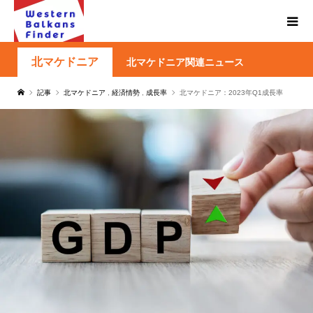
北マケドニア
北マケドニア関連ニュース
記事
北マケドニア
,
経済情勢
,
成長率
北マケドニア：2023年Q1成長率