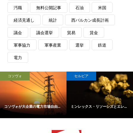
汚職
無料公開記事
石油
米国
経済見通し
統計
西バルカン成長計画
議会
議会選挙
貿易
賃金
軍事協力
軍事産業
選挙
鉄道
電力
コソヴォ
セルビア
コソヴォが大企業の電力市場自由...
ミンレックス・リソーシズとエレ...