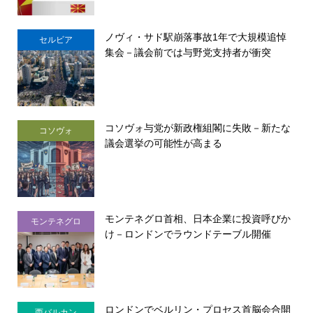
ノヴィ・サド駅崩落事故1年で大規模追悼
セルビア
集会－議会前では与野党支持者が衝突
コソヴォ与党が新政権組閣に失敗－新たな
コソヴォ
議会選挙の可能性が高まる
モンテネグロ首相、日本企業に投資呼びか
モンテネグロ
け－ロンドンでラウンドテーブル開催
ロンドンでベルリン・プロセス首脳会合開
西バルカン