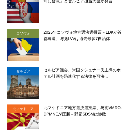
却に合意」とセルビア担当大臣が発言
2025年コソヴォ地方選決選投票－LDKが首
コソヴォ
都奪還、与党LVVは過去最多7自治体...
セルビア議会、米国クシュナー氏主導のホ
セルビア
テル計画を迅速化する法律を可決...
北マケドニア地方選決選投票、与党VMRO-
北マケドニア
DPMNEが圧勝－野党SDSMは惨敗