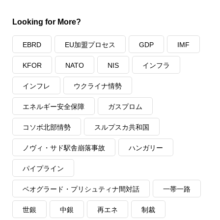
Looking for More?
EBRD
EU加盟プロセス
GDP
IMF
KFOR
NATO
NIS
インフラ
インフレ
ウクライナ情勢
エネルギー安全保障
ガスプロム
コソボ北部情勢
スルプスカ共和国
ノヴィ・サド駅舎崩落事故
ハンガリー
パイプライン
ベオグラード・プリシュティナ間対話
一帯一路
世銀
中銀
再エネ
制裁