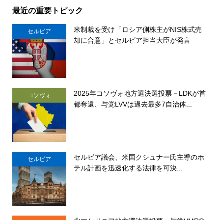
最近の重要トピック
米制裁を受け「ロシア側株主がNIS株式売
セルビア
却に合意」とセルビア担当大臣が発言
2025年コソヴォ地方選決選投票－LDKが首
コソヴォ
都奪還、与党LVVは過去最多7自治体...
セルビア議会、米国クシュナー氏主導のホ
セルビア
テル計画を迅速化する法律を可決...