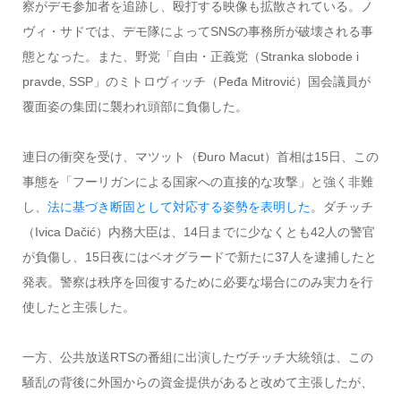
察がデモ参加者を追跡し、殴打する映像も拡散されている。ノ
ヴィ・サドでは、デモ隊によってSNSの事務所が破壊される事
態となった。また、野党「自由・正義党（Stranka slobode i
pravde, SSP」のミトロヴィッチ（Peđa Mitrović）国会議員が
覆面姿の集団に襲われ頭部に負傷した。
連日の衝突を受け、マツット（Đuro Macut）首相は15日、この
事態を「フーリガンによる国家への直接的な攻撃」と強く非難
し、
法に基づき断固として対応する姿勢を表明した
。ダチッチ
（Ivica Dačić）内務大臣は、14日までに少なくとも42人の警官
が負傷し、15日夜にはベオグラードで新たに37人を逮捕したと
発表。警察は秩序を回復するために必要な場合にのみ実力を行
使したと主張した。
一方、公共放送RTSの番組に出演したヴチッチ大統領は、この
騒乱の背後に外国からの資金提供があると改めて主張したが、