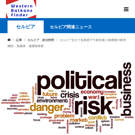
セルビア
セルビア関連ニュース
記事
セルビア
,
政治情勢
セルビア全土で反政府デモ参加者と政権側の衝突
継続－負傷者・逮捕者多数