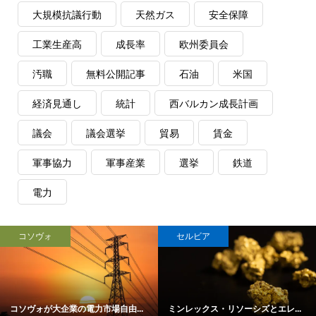
大規模抗議行動
天然ガス
安全保障
工業生産高
成長率
欧州委員会
汚職
無料公開記事
石油
米国
経済見通し
統計
西バルカン成長計画
議会
議会選挙
貿易
賃金
軍事協力
軍事産業
選挙
鉄道
電力
コソヴォ
セルビア
コソヴォが大企業の電力市場自由...
ミンレックス・リソーシズとエレ...