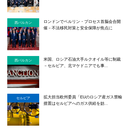
ロンドンでベルリン・プロセス首脳会合開
西バルカン
催－不法移民対策と安全保障が焦点に
米国、ロシア石油大手ルクオイル等に制裁
西バルカン
－セルビア、北マケドニアでも事...
拡大担当欧州委員「EUのロシア産ガス禁輸
セルビア
措置はセルビアへのガス供給を妨...