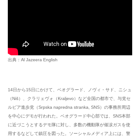
出典：Al Jazeera English
14日から15日にかけて、ベオグラード、ノヴィ・サド、ニシュ
（Niš）、クラリェヴォ（Kraljevo）など全国の都市で、与党セ
ルビア進歩党（Srpska napredna stranka, SNS）の事務所周辺
を中心にデモが行われた。ベオグラード中心部では、SNS本部
に近づこうとするデモ隊に対し、多数の機動隊が催涙ガスを使
用するなどして鎮圧を図った。ソーシャルメディア上には、警