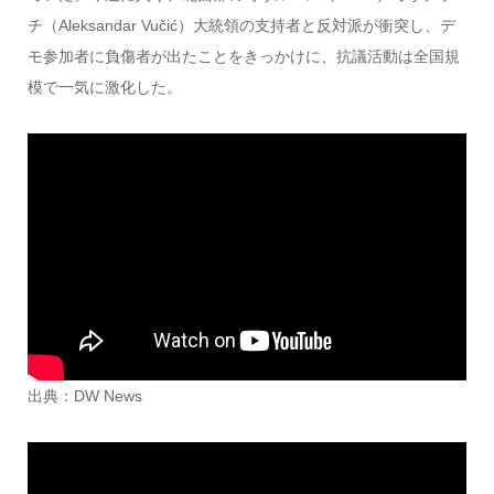
チ（Aleksandar Vučić）大統領の支持者と反対派が衝突し、デ
モ参加者に負傷者が出たことをきっかけに、抗議活動は全国規
模で一気に激化した。
出典：DW News