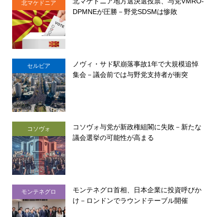
北マケドニア地方選決選投票、与党VMRO-
北マケドニア
DPMNEが圧勝－野党SDSMは惨敗
ノヴィ・サド駅崩落事故1年で大規模追悼
セルビア
集会－議会前では与野党支持者が衝突
コソヴォ与党が新政権組閣に失敗－新たな
コソヴォ
議会選挙の可能性が高まる
モンテネグロ首相、日本企業に投資呼びか
モンテネグロ
け－ロンドンでラウンドテーブル開催