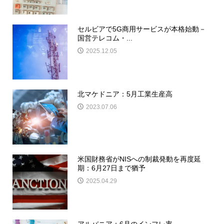
セルビアで5G商用サービスが本格始動－
国営テレコム・...
2025.12.05
北マケドニア：5月工業生産高
2023.07.06
米国財務省がNISへの制裁発動を再度延
期：6月27日まで猶予
2025.04.29
アルバニア：6月のインフレ率