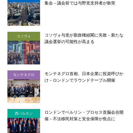
集会－議会前では与野党支持者が衝突
コソヴォ与党が新政権組閣に失敗－新たな
コソヴォ
議会選挙の可能性が高まる
モンテネグロ首相、日本企業に投資呼びか
モンテネグロ
け－ロンドンでラウンドテーブル開催
ロンドンでベルリン・プロセス首脳会合開
西バルカン
催－不法移民対策と安全保障が焦点に