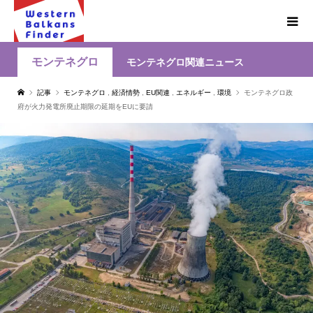
モンテネグロ
モンテネグロ関連ニュース
記事
モンテネグロ
,
経済情勢
,
EU関連
,
エネルギー
,
環境
モンテネグロ政
府が火力発電所廃止期限の延期をEUに要請