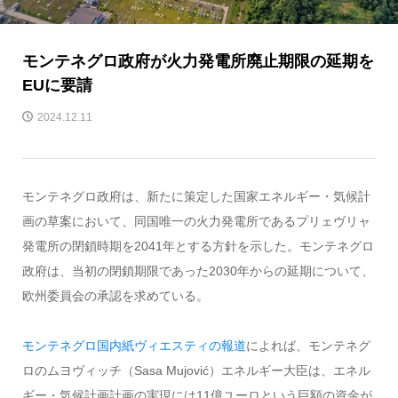
モンテネグロ政府が火力発電所廃止期限の延期を
EUに要請
2024.12.11
モンテネグロ政府は、新たに策定した国家エネルギー・気候計
画の草案において、同国唯一の火力発電所であるプリェヴリャ
発電所の閉鎖時期を2041年とする方針を示した。モンテネグロ
政府は、当初の閉鎖期限であった2030年からの延期について、
欧州委員会の承認を求めている。
モンテネグロ国内紙ヴィエスティの報道
によれば、モンテネグ
ロのムヨヴィッチ（Sasa Mujović）エネルギー大臣は、エネル
ギー・気候計画計画の実現には11億ユーロという巨額の資金が