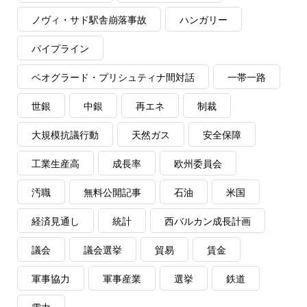
ノヴィ・サド駅舎崩落事故
ハンガリー
パイプライン
ベオグラード・プリシュティナ間対話
一帯一路
世銀
中銀
再エネ
制裁
大規模抗議行動
天然ガス
安全保障
工業生産高
成長率
欧州委員会
汚職
無料公開記事
石油
米国
経済見通し
統計
西バルカン成長計画
議会
議会選挙
貿易
賃金
軍事協力
軍事産業
選挙
鉄道