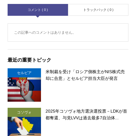
コメント ( 0 )
トラックバック ( 0 )
この記事へのコメントはありません。
最近の重要トピック
米制裁を受け「ロシア側株主がNIS株式売
セルビア
却に合意」とセルビア担当大臣が発言
2025年コソヴォ地方選決選投票－LDKが首
コソヴォ
都奪還、与党LVVは過去最多7自治体...