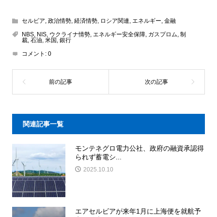
セルビア
,
政治情勢
,
経済情勢
,
ロシア関連
,
エネルギー
,
金融
NBS
,
NIS
,
ウクライナ情勢
,
エネルギー安全保障
,
ガスプロム
,
制
裁
,
石油
,
米国
,
銀行
コメント:
0
関連記事一覧
モンテネグロ電力公社、政府の融資承認得
られず蓄電シ...
2025.10.10
エアセルビアが来年1月に上海便を就航予