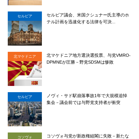
セルビア議会、米国クシュナー氏主導のホ
セルビア
テル計画を迅速化する法律を可決...
北マケドニア地方選決選投票、与党VMRO-
北マケドニア
DPMNEが圧勝－野党SDSMは惨敗
ノヴィ・サド駅崩落事故1年で大規模追悼
セルビア
集会－議会前では与野党支持者が衝突
コソヴォ与党が新政権組閣に失敗－新たな
コソヴォ