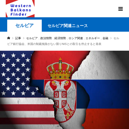
セルビア
セルビア関連ニュース
記事
セルビア
,
政治情勢
,
経済情勢
,
ロシア関連
,
エネルギー
,
金融
セル
ビア銀行協会、米国の制裁免除がない限りNISとの取引を停止すると発表