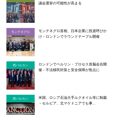
議会選挙の可能性が高まる
モンテネグロ首相、日本企業に投資呼びか
モンテネグロ
け－ロンドンでラウンドテーブル開催
ロンドンでベルリン・プロセス首脳会合開
西バルカン
催－不法移民対策と安全保障が焦点に
米国、ロシア石油大手ルクオイル等に制裁
西バルカン
－セルビア、北マケドニアでも事...