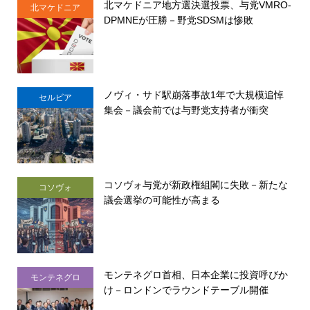
北マケドニア地方選決選投票、与党VMRO-
北マケドニア
DPMNEが圧勝－野党SDSMは惨敗
ノヴィ・サド駅崩落事故1年で大規模追悼
セルビア
集会－議会前では与野党支持者が衝突
コソヴォ与党が新政権組閣に失敗－新たな
コソヴォ
議会選挙の可能性が高まる
モンテネグロ首相、日本企業に投資呼びか
モンテネグロ
け－ロンドンでラウンドテーブル開催