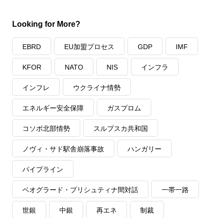
Looking for More?
EBRD
EU加盟プロセス
GDP
IMF
KFOR
NATO
NIS
インフラ
インフレ
ウクライナ情勢
エネルギー安全保障
ガスプロム
コソボ北部情勢
スルプスカ共和国
ノヴィ・サド駅舎崩落事故
ハンガリー
パイプライン
ベオグラード・プリシュティナ間対話
一帯一路
世銀
中銀
再エネ
制裁