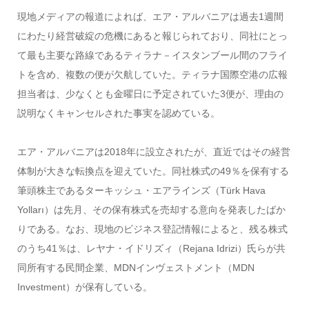
現地メディアの報道によれば、エア・アルバニアは過去1週間
にわたり経営破綻の危機にあると報じられており、同社にとっ
て最も主要な路線であるティラナ－イスタンブール間のフライ
トを含め、複数の便が欠航していた。ティラナ国際空港の広報
担当者は、少なくとも金曜日に予定されていた3便が、理由の
説明なくキャンセルされた事実を認めている。
エア・アルバニアは2018年に設立されたが、直近ではその経営
体制が大きな転換点を迎えていた。同社株式の49％を保有する
筆頭株主であるターキッシュ・エアラインズ（Türk Hava
Yolları）は先月、その保有株式を売却する意向を発表したばか
りである。なお、現地のビジネス登記情報によると、残る株式
のうち41％は、レヤナ・イドリズィ（Rejana Idrizi）氏らが共
同所有する民間企業、MDNインヴェストメント（MDN
Investment）が保有している。