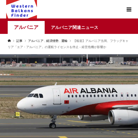
アルバニア
アルバニア関連ニュース
記事
アルバニア
,
経済情勢
,
運輸
【報道】アルバニア当局、フラッグキャ
リア「エア・アルバニア」の運航ライセンスを停止－経営危機が影響か