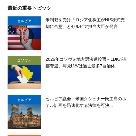
最近の重要トピック
米制裁を受け「ロシア側株主がNIS株式売
セルビア
却に合意」とセルビア担当大臣が発言
2025年コソヴォ地方選決選投票－LDKが首
コソヴォ
都奪還、与党LVVは過去最多7自治体...
セルビア議会、米国クシュナー氏主導のホ
セルビア
テル計画を迅速化する法律を可決...