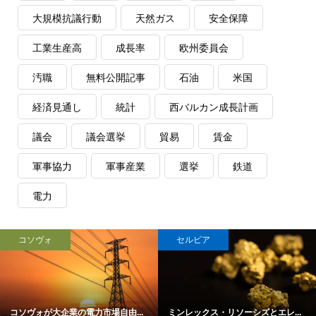
大規模抗議行動
天然ガス
安全保障
工業生産高
成長率
欧州委員会
汚職
無料公開記事
石油
米国
経済見通し
統計
西バルカン成長計画
議会
議会選挙
貿易
賃金
軍事協力
軍事産業
選挙
鉄道
電力
コソヴォ
セルビア
コソヴォが大企業の電力市場自由...
ミンレックス・リソーシズとエレ...