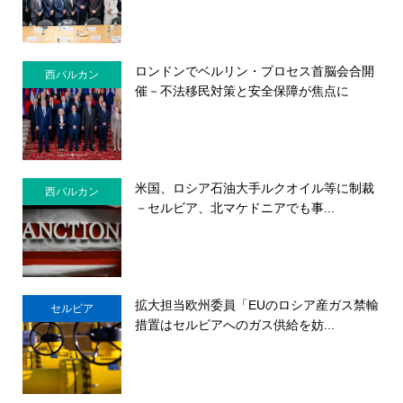
ロンドンでベルリン・プロセス首脳会合開
西バルカン
催－不法移民対策と安全保障が焦点に
米国、ロシア石油大手ルクオイル等に制裁
西バルカン
－セルビア、北マケドニアでも事...
拡大担当欧州委員「EUのロシア産ガス禁輸
セルビア
措置はセルビアへのガス供給を妨...