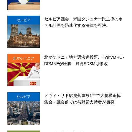
セルビア議会、米国クシュナー氏主導のホ
セルビア
テル計画を迅速化する法律を可決...
北マケドニア地方選決選投票、与党VMRO-
北マケドニア
DPMNEが圧勝－野党SDSMは惨敗
ノヴィ・サド駅崩落事故1年で大規模追悼
セルビア
集会－議会前では与野党支持者が衝突