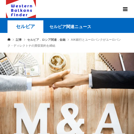
セルビア
セルビア関連ニュース
記事
セルビア
,
ロシア関連
,
金融
AIK銀行とユーロバンクがユーロバン
ク・ディレクトナの買収契約を締結