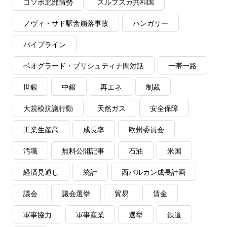
コソボ北部情勢
スルプスカ共和国
ノヴィ・サド駅舎崩落事故
ハンガリー
パイプライン
ベオグラード・プリシュティナ間対話
一帯一路
世銀
中銀
再エネ
制裁
大規模抗議行動
天然ガス
安全保障
工業生産高
成長率
欧州委員会
汚職
無料公開記事
石油
米国
経済見通し
統計
西バルカン成長計画
議会
議会選挙
貿易
賃金
軍事協力
軍事産業
選挙
鉄道