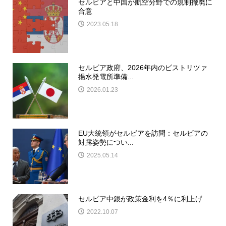
セルビアと中国が航空分野での規制撤廃に
合意
2023.05.18
セルビア政府、2026年内のビストリツァ
揚水発電所準備...
2026.01.23
EU大統領がセルビアを訪問：セルビアの
対露姿勢につい...
2025.05.14
セルビア中銀が政策金利を4％に利上げ
2022.10.07