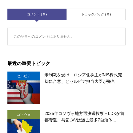
コメント ( 0 )
トラックバック ( 0 )
この記事へのコメントはありません。
最近の重要トピック
米制裁を受け「ロシア側株主がNIS株式売
セルビア
却に合意」とセルビア担当大臣が発言
2025年コソヴォ地方選決選投票－LDKが首
コソヴォ
都奪還、与党LVVは過去最多7自治体...