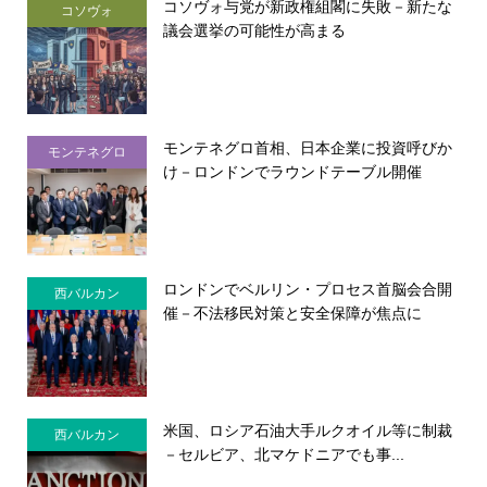
コソヴォ与党が新政権組閣に失敗－新たな
コソヴォ
議会選挙の可能性が高まる
モンテネグロ首相、日本企業に投資呼びか
モンテネグロ
け－ロンドンでラウンドテーブル開催
ロンドンでベルリン・プロセス首脳会合開
西バルカン
催－不法移民対策と安全保障が焦点に
米国、ロシア石油大手ルクオイル等に制裁
西バルカン
－セルビア、北マケドニアでも事...