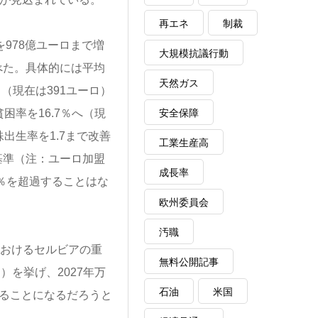
再エネ
制裁
978億ユーロまで増
大規模抗議行動
べた。具体的には平均
天然ガス
ロ（現在は391ユーロ）
安全保障
率を16.7％へ（現
出生率を1.7まで改善
工業生産高
基準（注：ユーロ加盟
成長率
％を超過することはな
欧州委員会
汚職
間におけるセルビアの重
無料公開記事
）を挙げ、2027年万
石油
米国
することになるだろうと