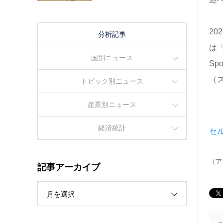
20
分析記事
は「
国別ニュース
Sp
（
トピック別ニュース
産業別ニュース
経済統計
セ
（ア
記事アーカイブ
月を選択