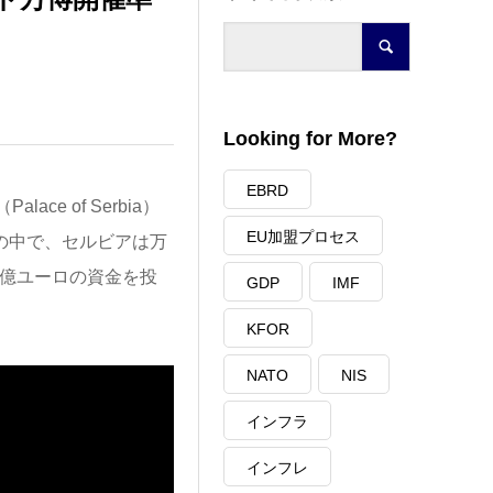
Looking for More?
EBRD
ace of Serbia）
EU加盟プロセス
の中で、セルビアは万
8億ユーロの資金を投
GDP
IMF
KFOR
NATO
NIS
インフラ
インフレ