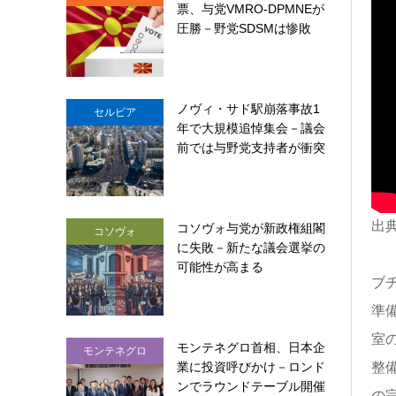
票、与党VMRO-DPMNEが
圧勝－野党SDSMは惨敗
ノヴィ・サド駅崩落事故1
セルビア
年で大規模追悼集会－議会
前では与野党支持者が衝突
出典
コソヴォ与党が新政権組閣
コソヴォ
に失敗－新たな議会選挙の
可能性が高まる
ブチ
準
室
モンテネグロ首相、日本企
モンテネグロ
業に投資呼びかけ－ロンド
整
ンでラウンドテーブル開催
の