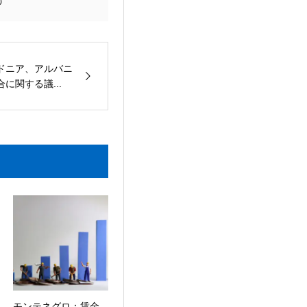
0
ドニア、アルバニ
に関する議...
モンテネグロ：賃金