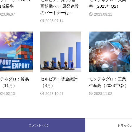
1成長率
画始動へ： 原発建設
率（2023年Q2）
のパートナーは...
023.06.07
2023.09.21
2025.07.14
テネグロ：貿易
セルビア：賃金統計
モンテネグロ：工業
（11月）
（8月）
生産高（2023年Q2）
024.02.13
2023.10.27
2023.11.02
コメント ( 0 )
トラックバッ