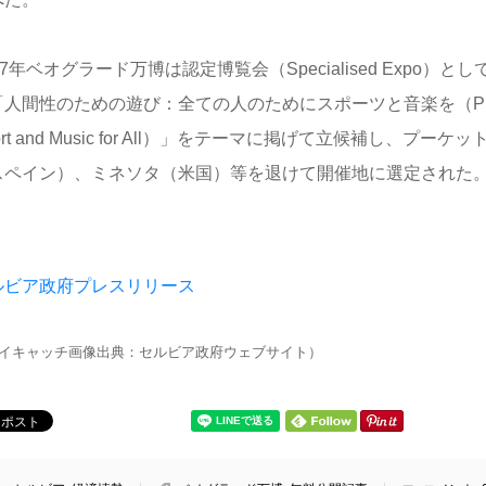
27年ベオグラード万博は認定博覧会（Specialised Expo）
人間性のための遊び：全ての人のためにスポーツと音楽を（Play for
ort and Music for All）」をテーマに掲げて立候補し、プー
スペイン）、ミネソタ（米国）等を退けて開催地に選定された
ルビア政府プレスリリース
イキャッチ画像出典：セルビア政府ウェブサイト）