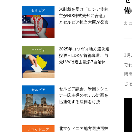
備
米制裁を受け「ロシア側株
セルビア
主がNIS株式売却に合意」
とセルビア担当大臣が発言
2
2025年コソヴォ地方選決選
コソヴォ
1月
投票－LDKが首都奪還、与
党LVVは過去最多7自治体...
で
博
じ
セルビア議会、米国クシュ
セルビア
ナー氏主導のホテル計画を
迅速化する法律を可決...
北マケドニア地方選決選投
北マケドニア