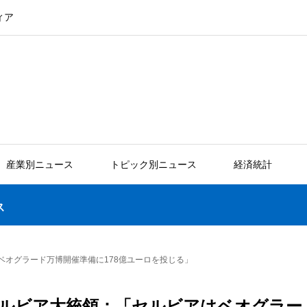
ィア
産業別ニュース
トピック別ニュース
経済統計
ス
ベオグラード万博開催準備に178億ユーロを投じる」
ルビア大統領：「セルビアはベオグラー