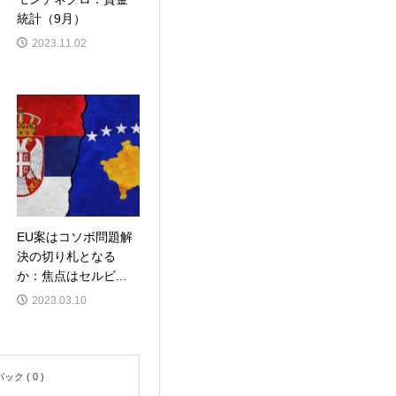
統計（9月）
2023.11.02
EU案はコソボ問題解
決の切り札となる
か：焦点はセルビ...
2023.03.10
ク ( 0 )