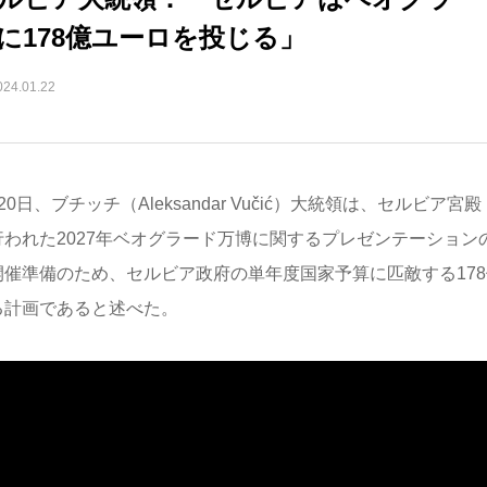
に178億ユーロを投じる」
024.01.22
20日、ブチッチ（Aleksandar Vučić）大統領は、セルビア宮殿（Pal
行われた2027年ベオグラード万博に関するプレゼンテーション
開催準備のため、セルビア政府の単年度国家予算に匹敵する17
る計画であると述べた。