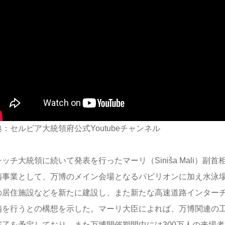
：セルビア大統領府公式Youtubeチャンネル
ッチ大統領に続いて発表を行ったマーリ（Siniša Mali）副
備事業として、万博のメイン会場となるパビリオンに加え水泳場、
の居住施設などを新たに建設し、また新たな高速道路インターチ
備を行うとの構想を示した。マーリ大臣によれば、万博関連の工事
完了を予定しており、また万博開催期間中には300万人の来場