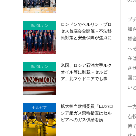
ブ
ロンドンでベルリン・プロ
西バルカン
加
セス首脳会合開催－不法移
民対策と安全保障が焦点に
賃金
へ
在
米国、ロシア石油大手ルク
西バルカン
さ
オイル等に制裁－セルビ
国
ア、北マケドニアでも事...
い
拡大担当欧州委員「EUのロ
一方
セルビア
シア産ガス禁輸措置はセル
点
ビアへのガス供給を妨...
博
述