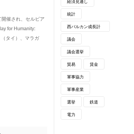
経済見通し
統計
として開催され、セルビア
西バルカン成長計
 Humanity:
画
ケット（タイ）、マラガ
議会
。
議会選挙
貿易
賃金
軍事協力
軍事産業
選挙
鉄道
電力