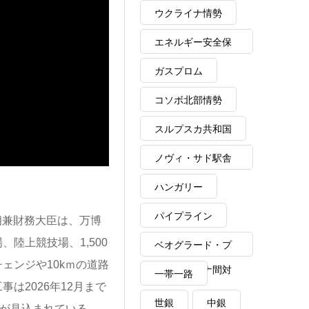
ウクライナ情勢
エネルギー安全保
障
ガスプロム
コソボ北部情勢
スルプスカ共和国
ノヴィ・サド駅舎
崩落事故
ハンガリー
パイプライン
首相兼財務大臣は、万博
陸上競技場、1,500
ベオグラード・プ
ェンジや10kｍの道路
リシュティナ間対
一帯一路
は2026年12月まで
話
世銀
中銀
者が見込まれている。