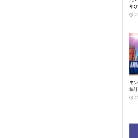
年Q
2
モン
統計
2