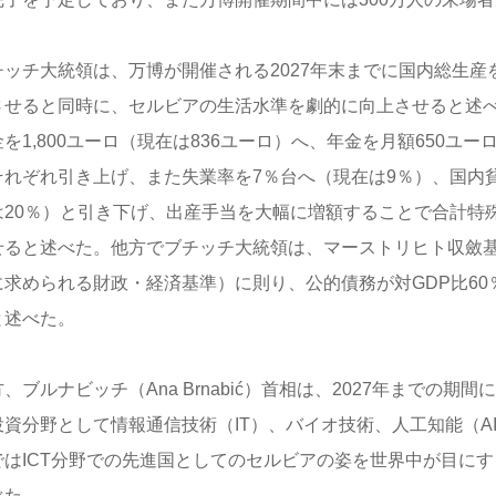
チッチ大統領は、万博が開催される2027年末までに国内総生産を
させると同時に、セルビアの生活水準を劇的に向上させると述
を1,800ユーロ（現在は836ユーロ）へ、年金を月額650ユー
それぞれ引き上げ、また失業率を7％台へ（現在は9％）、国内貧困
は20％）と引き下げ、出産手当を大幅に増額することで合計特殊
せると述べた。他方でブチッチ大統領は、マーストリヒト収斂
に求められる財政・経済基準）に則り、公的債務が対GDP比60
と述べた。
、ブルナビッチ（Ana Brnabić）首相は、2027年までの期
投資分野として情報通信技術（IT）、バイオ技術、人工知能（AI
ではICT分野での先進国としてのセルビアの姿を世界中が目に
べた。