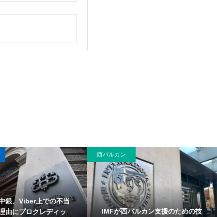
西バルカン
中銀、Viber上での不当
IMFが西バルカン支援のための技
理由にプロクレディッ