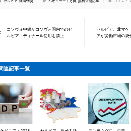
セルビア
,
経済情勢
ベオグラード万博
,
無料公開記事
コメント:
コソヴォ中銀がコソヴォ国内でのセ
セルビア、北マケ
ルビア・ディナール使用を禁止...
アが労働市場の統合
関連記事一覧
ケドニア：2023
セルビア、原子力計
モンテネグロ：失業