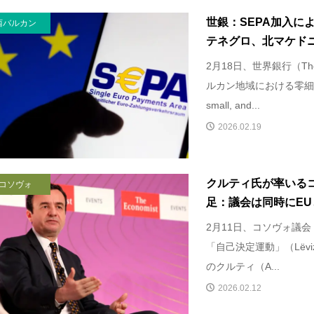
世銀：SEPA加入に
西バルカン
テネグロ、北マケドニ
2月18日、世界銀行（The 
ルカン地域における零細・
small, and...
2026.02.19
クルティ氏が率いる
コソヴォ
足：議会は同時にEUと
2月11日、コソヴォ議会
「自己決定運動」（Lëvizja
のクルティ（A...
2026.02.12