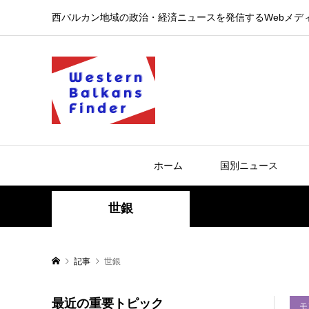
西バルカン地域の政治・経済ニュースを発信するWebメデ
ホーム
国別ニュース
世銀
記事
世銀
最近の重要トピック
モ