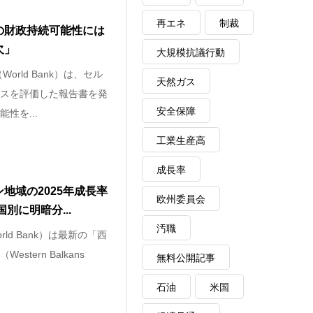
再エネ
制裁
の財政持続可能性には
欠」
大規模抗議行動
orld Bank）は、セル
天然ガス
スを評価した報告書を発
安全保障
性を...
工業生産高
成長率
地域の2025年成長率
欧州委員会
別に明暗分...
汚職
ld Bank）は最新の「西
tern Balkans
無料公開記事
石油
米国