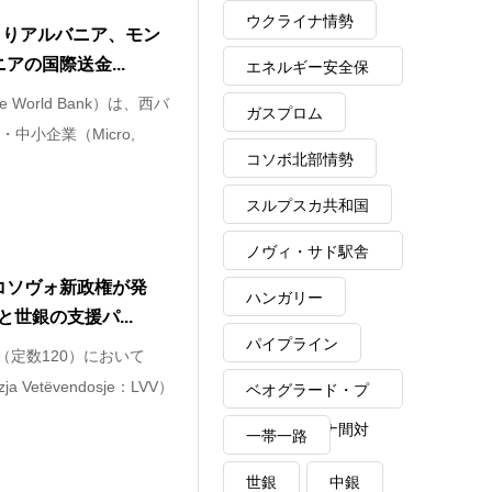
ウクライナ情勢
よりアルバニア、モン
アの国際送金...
エネルギー安全保
World Bank）は、西バ
障
ガスプロム
中小企業（Micro,
コソボ北部情勢
スルプスカ共和国
ノヴィ・サド駅舎
コソヴォ新政権が発
崩落事故
ハンガリー
世銀の支援パ...
パイプライン
（定数120）において
 Vetëvendosje：LVV）
ベオグラード・プ
リシュティナ間対
一帯一路
話
世銀
中銀