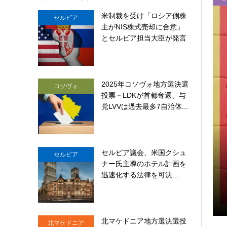
米制裁を受け「ロシア側株
セルビア
主がNIS株式売却に合意」
とセルビア担当大臣が発言
2025年コソヴォ地方選決選
コソヴォ
投票－LDKが首都奪還、与
党LVVは過去最多7自治体...
セルビア議会、米国クシュ
セルビア
ナー氏主導のホテル計画を
ストライカー装甲車17台を受領
迅速化する法律を可決...
北マケドニア地方選決選投
北マケドニア