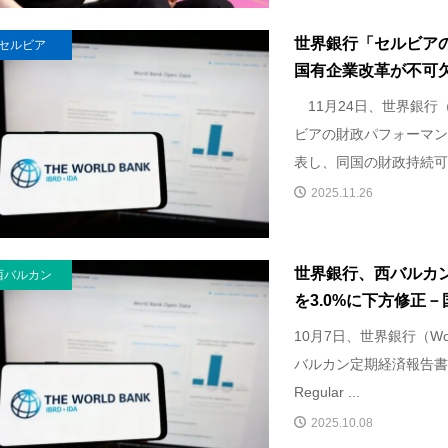
世界銀行「セルビア
セルビア
国有企業改革が不可
11月24日、世界銀行（W
ビアの財政パフォーマン
表し、同国の財政持続可能
2025.11.26
世界銀行、西バルカン
西バルカン
を3.0%に下方修正－国
10月7日、世界銀行（Wor
バルカン定期経済報告書（Wes
Regular ...
2025.10.08