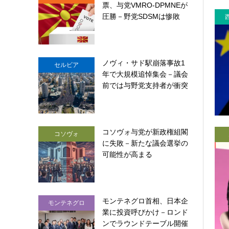
票、与党VMRO-DPMNEが
圧勝－野党SDSMは惨敗
ノヴィ・サド駅崩落事故1
セルビア
年で大規模追悼集会－議会
前では与野党支持者が衝突
コソヴォ与党が新政権組閣
コソヴォ
に失敗－新たな議会選挙の
可能性が高まる
モンテネグロ首相、日本企
モンテネグロ
業に投資呼びかけ－ロンド
ンでラウンドテーブル開催