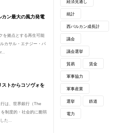
経済見通し
統計
ルカン最大の風力発電
西バルカン成長計
ルクを拠点とする再生可能
画
議会
ルカサル・エナジー・パ
議会選挙
...
貿易
賃金
軍事協力
リストからコソヴォを
軍事産業
選挙
鉄道
行は、世界銀行（The
ソヴォを制度的・社会的に脆弱
電力
た...