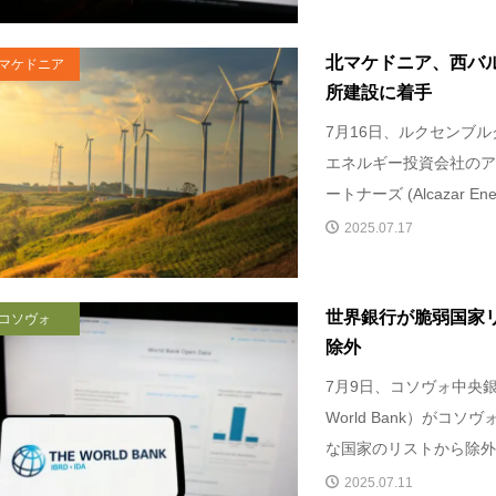
北マケドニア、西バ
マケドニア
所建設に着手
7月16日、ルクセンブ
エネルギー投資会社のア
ートナーズ (Alcazar Ener
2025.07.17
世界銀行が脆弱国家
コソヴォ
除外
7月9日、コソヴォ中央銀
World Bank）がコ
な国家のリストから除外し
2025.07.11