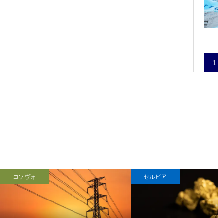
1
コソヴォ
セルビア