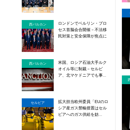
ロンドンでベルリン・プロ
西バルカン
セス首脳会合開催－不法移
民対策と安全保障が焦点に
米国、ロシア石油大手ルク
西バルカン
オイル等に制裁－セルビ
ア、北マケドニアでも事...
拡大担当欧州委員「EUのロ
セルビア
シア産ガス禁輸措置はセル
ビアへのガス供給を妨...