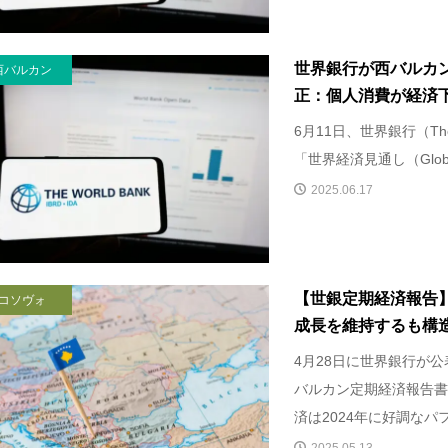
世界銀行が西バルカ
西バルカン
正：個人消費が経済下支
6月11日、世界銀行（The 
「世界経済見通し（Global Ec
2025.06.17
【世銀定期経済報告
コソヴォ
成長を維持するも構造的
4月28日に世界銀行が公
バルカン定期経済報告書
済は2024年に好調なパフ