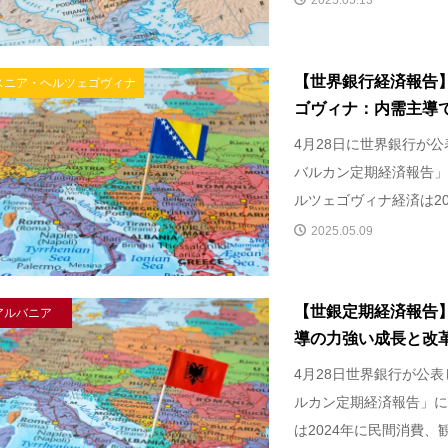
2025.05.13
【世界銀行経済報告
スニア・ヘルツェゴヴィナ
ゴヴィナ：内需主導で回
4月28日に世界銀行が公
バルカン定期経済報告」
ルツェゴヴィナ経済は202
2025.05.09
【世銀定期経済報告
アルバニア
導の力強い成長と改
4月28日世界銀行が公表
ルカン定期経済報告」に
は2024年に民間消費、観