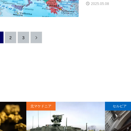
2025.05.08
2
3

北マケドニア
セルビア