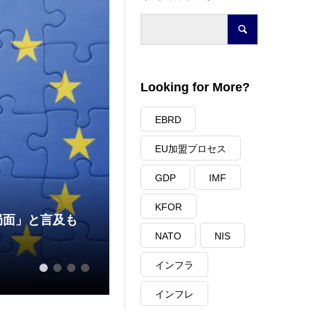
Looking for More?
EBRD
EU加盟プロセス
GDP
IMF
KFOR
局面」と言及も
NATO
NIS
コソヴォが大企業の電力市場自
インフラ
2026.03.27
1
2
3
4
インフレ