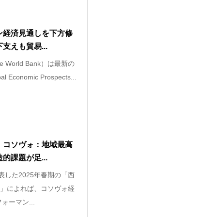
ン経済見通しを下方修
えも貿易...
World Bank）は最新の
onomic Prospects...
】コソヴォ：地域最高
課題が足...
表した2025年春期の「西
」によれば、コソヴォ経
ォーマン...