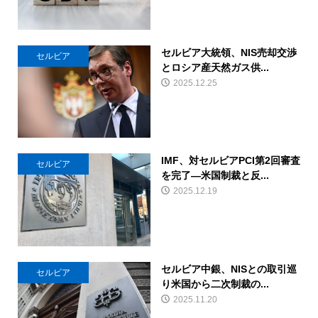
セルビア大統領、NIS売却交渉
セルビア
とロシア産天然ガス供...
2025.12.25
IMF、対セルビアPCI第2回審査
セルビア
を完了―米国制裁と反...
2025.12.19
セルビア中銀、NISとの取引巡
セルビア
り米国から二次制裁の...
2025.11.20