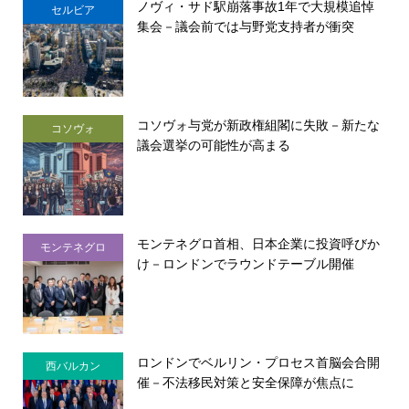
ノヴィ・サド駅崩落事故1年で大規模追悼
セルビア
集会－議会前では与野党支持者が衝突
コソヴォ与党が新政権組閣に失敗－新たな
コソヴォ
議会選挙の可能性が高まる
モンテネグロ首相、日本企業に投資呼びか
モンテネグロ
け－ロンドンでラウンドテーブル開催
ロンドンでベルリン・プロセス首脳会合開
西バルカン
催－不法移民対策と安全保障が焦点に