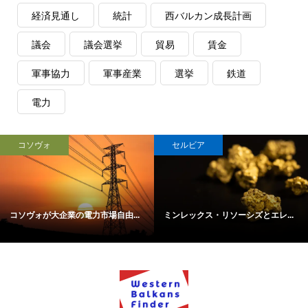
経済見通し
統計
西バルカン成長計画
議会
議会選挙
貿易
賃金
軍事協力
軍事産業
選挙
鉄道
電力
コソヴォ
セルビア
コソヴォが大企業の電力市場自由...
ミンレックス・リソーシズとエレ...