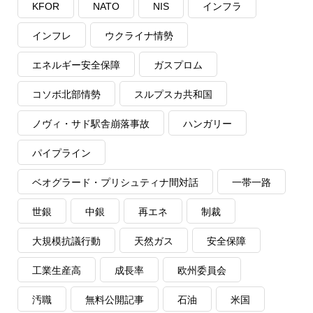
KFOR
NATO
NIS
インフラ
インフレ
ウクライナ情勢
エネルギー安全保障
ガスプロム
コソボ北部情勢
スルプスカ共和国
ノヴィ・サド駅舎崩落事故
ハンガリー
パイプライン
ベオグラード・プリシュティナ間対話
一帯一路
世銀
中銀
再エネ
制裁
大規模抗議行動
天然ガス
安全保障
工業生産高
成長率
欧州委員会
汚職
無料公開記事
石油
米国