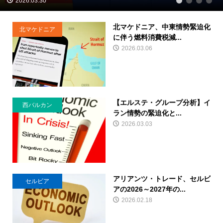
2026.03.30
1
2
3
4
北マケドニア、中東情勢緊迫化
北マケドニア
に伴う燃料消費税減...
2026.03.06
【エルステ・グループ分析】イ
西バルカン
ラン情勢の緊迫化と...
2026.03.03
アリアンツ・トレード、セルビ
セルビア
アの2026～2027年の...
2026.02.18