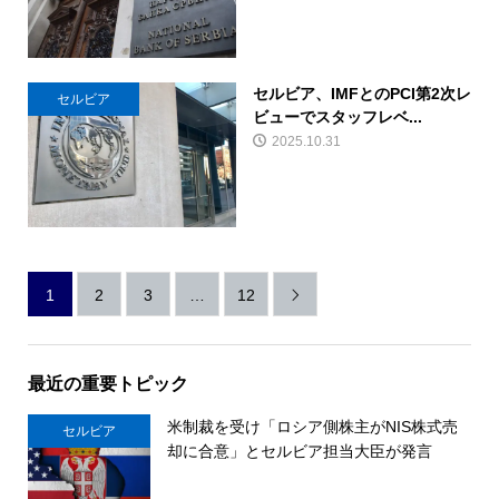
セルビア、IMFとのPCI第2次レ
セルビア
ビューでスタッフレベ...
2025.10.31
1
2
3
…
12

最近の重要トピック
米制裁を受け「ロシア側株主がNIS株式売
セルビア
却に合意」とセルビア担当大臣が発言