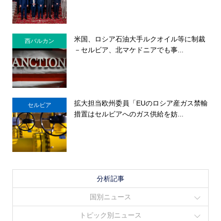
米国、ロシア石油大手ルクオイル等に制裁
西バルカン
－セルビア、北マケドニアでも事...
拡大担当欧州委員「EUのロシア産ガス禁輸
セルビア
措置はセルビアへのガス供給を妨...
分析記事
国別ニュース
トピック別ニュース