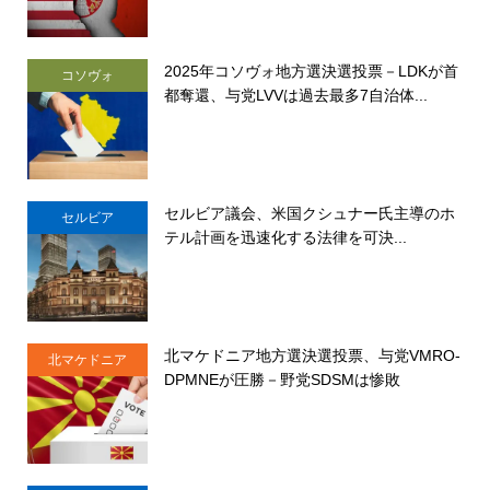
2025年コソヴォ地方選決選投票－LDKが首
コソヴォ
都奪還、与党LVVは過去最多7自治体...
セルビア議会、米国クシュナー氏主導のホ
セルビア
テル計画を迅速化する法律を可決...
北マケドニア地方選決選投票、与党VMRO-
北マケドニア
DPMNEが圧勝－野党SDSMは惨敗